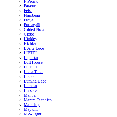
F-Promo
Favourite
Feiss
Flambeau
Freya
Fumagalli
Gilded Nola
Globo
Hinkley
Kichler
L'Arte Luce
LIFTEL
Lightstar
Loft House
LOFT IT
Lucia Tucci
Lucide
Lumina Deco
Lumion
Lussole
Mantra
Mantra Technico
Markslojd
Maytoni
MW-Light