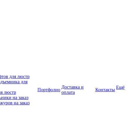
фтов для люстр
дъемника для
Доставка и
Ещё
Портфолио
Контакты
ля люстр
оплата
ники на заказ
журов на заказ