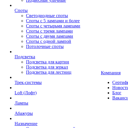
Подвесные уличные
Споты
Светодиодные споты
Споты с 5 лампами и более
Споты с четырьмя лампами
Споты с тремя лампами
Споты с двумя лампами
Споты с одной лампой
Потолочные споты
Подсветка
Подсветка для картин
Подсветка для зеркал
Подсветка для лестниц
Компания
Трек-системы
Сертиф
Новост
Loft (Лофт)
Блог
Ваканс
Лампы
Абажуры
Назначение