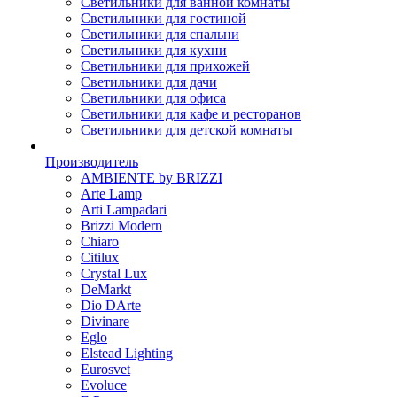
Светильники для ванной комнаты
Светильники для гостиной
Светильники для спальни
Светильники для кухни
Светильники для прихожей
Светильники для дачи
Светильники для офиса
Светильники для кафе и ресторанов
Светильники для детской комнаты
Производитель
AMBIENTE by BRIZZI
Arte Lamp
Arti Lampadari
Brizzi Modern
Chiaro
Citilux
Crystal Lux
DeMarkt
Dio DArte
Divinare
Eglo
Elstead Lighting
Eurosvet
Evoluce