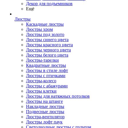
Декор для подъемников
Ещё
Люстры
Каскадные люстры
Люстры хром
Люстры под золото
Люстры синего цвета
Люстры красного цвета
Люстры черного цвета
Люстры белого цвета
Люстры-тарелки
Квадратные люстры
Люстры в стиле лофт
Люстры с птичками
Люстры-колесо
Люстры с абажурами
Люстры клетки
Люстры для натяжных потолков
Люстры на штанге
Накладные люстры
Подвесные люстры
Люстра-вентилятор
Люстры лофт паук
Светодиодные люстры с пультом