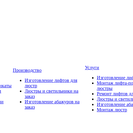
Услуги
Производство
Изготовление ли
Изготовление лифтов для
Монтаж лифта-по
икаты
люстр
люстры
и
Люстры и светильники на
Ремонт лифтов д
заказ
Люстры и светиль
ии
Изготовление абажуров на
Изготовление аба
заказ
Монтаж люстр