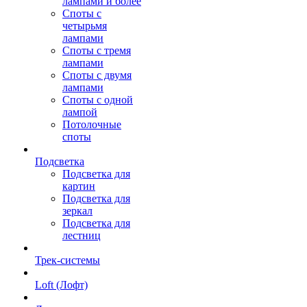
лампами и более
Споты с
четырьмя
лампами
Споты с тремя
лампами
Споты с двумя
лампами
Споты с одной
лампой
Потолочные
споты
Подсветка
Подсветка для
картин
Подсветка для
зеркал
Подсветка для
лестниц
Трек-системы
Loft (Лофт)