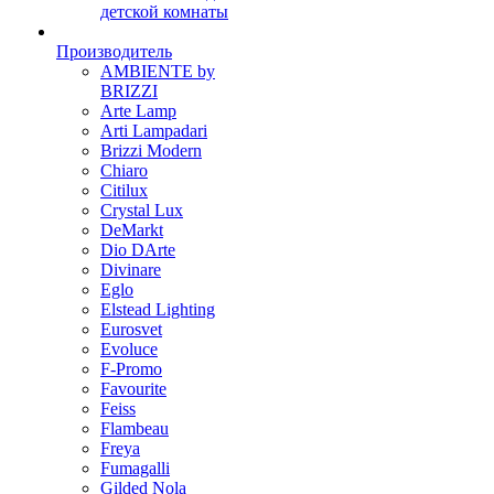
детской комнаты
Производитель
AMBIENTE by
BRIZZI
Arte Lamp
Arti Lampadari
Brizzi Modern
Chiaro
Citilux
Crystal Lux
DeMarkt
Dio DArte
Divinare
Eglo
Elstead Lighting
Eurosvet
Evoluce
F-Promo
Favourite
Feiss
Flambeau
Freya
Fumagalli
Gilded Nola