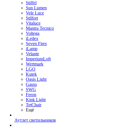
Stiffel
Sun Lumen
Vele Luce
Stilfort
Vitaluce
Mantra Tecnico
Voltega
iLedex
Seven Fires
iLamp
Velante
ImperiumLoft
Wertmark
LGO
Kutek
Oasis Light
Gauss
SWG
Feron
Kink Light
TetСhair
Ещё
Аутлет светильников