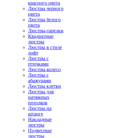
красного цвета
Люстры черного
цвета
Люстры белого
цвета
Люстры-тарелки
Квадратные
люстры
Люстры в стиле
лофт
Люстры с
птичками
Люстры-колесо
Люстры с
абажурами
Люстры клетки
Люстры для
натяжных
потолков
Люстры на
штанге
Накладные
люстры
Подвесные
люстры