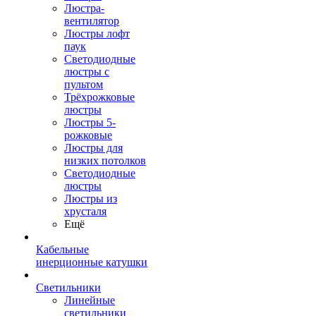
Люстра-
вентилятор
Люстры лофт
паук
Светодиодные
люстры с
пультом
Трёхрожковые
люстры
Люстры 5-
рожковые
Люстры для
низких потолков
Cветодиодные
люстры
Люстры из
хрусталя
Ещё
Кабельные
инерционные катушки
Светильники
Линейные
светильники