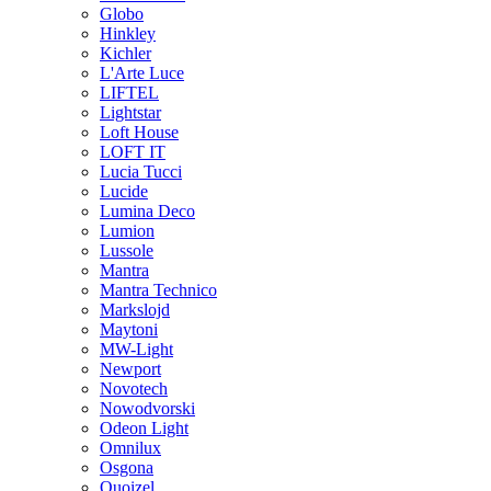
Globo
Hinkley
Kichler
L'Arte Luce
LIFTEL
Lightstar
Loft House
LOFT IT
Lucia Tucci
Lucide
Lumina Deco
Lumion
Lussole
Mantra
Mantra Technico
Markslojd
Maytoni
MW-Light
Newport
Novotech
Nowodvorski
Odeon Light
Omnilux
Osgona
Quoizel