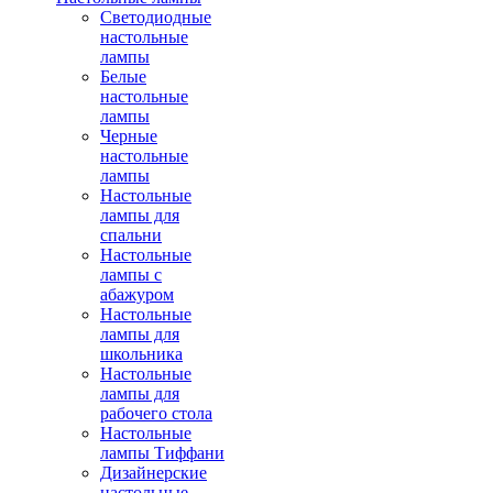
Светодиодные
настольные
лампы
Белые
настольные
лампы
Черные
настольные
лампы
Настольные
лампы для
спальни
Настольные
лампы с
абажуром
Настольные
лампы для
школьника
Настольные
лампы для
рабочего стола
Настольные
лампы Тиффани
Дизайнерские
настольные