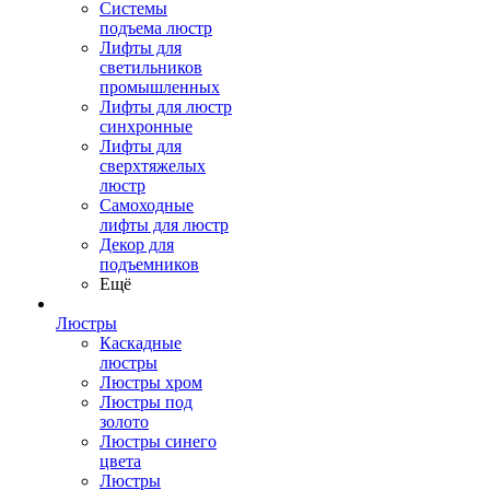
Системы
подъема люстр
Лифты для
светильников
промышленных
Лифты для люстр
синхронные
Лифты для
сверхтяжелых
люстр
Самоходные
лифты для люстр
Декор для
подъемников
Ещё
Люстры
Каскадные
люстры
Люстры хром
Люстры под
золото
Люстры синего
цвета
Люстры