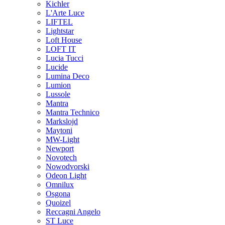
Kichler
L'Arte Luce
LIFTEL
Lightstar
Loft House
LOFT IT
Lucia Tucci
Lucide
Lumina Deco
Lumion
Lussole
Mantra
Mantra Technico
Markslojd
Maytoni
MW-Light
Newport
Novotech
Nowodvorski
Odeon Light
Omnilux
Osgona
Quoizel
Reccagni Angelo
ST Luce