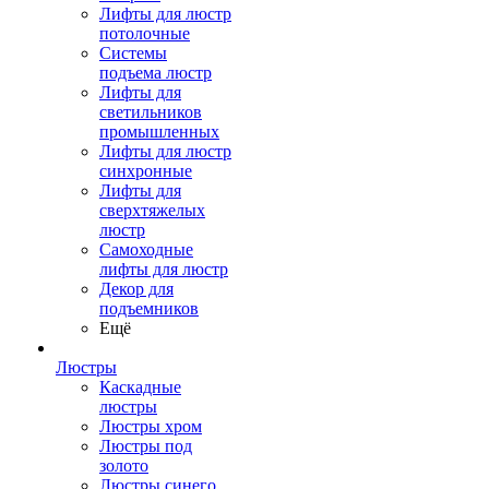
Лифты для люстр
потолочные
Системы
подъема люстр
Лифты для
светильников
промышленных
Лифты для люстр
синхронные
Лифты для
сверхтяжелых
люстр
Самоходные
лифты для люстр
Декор для
подъемников
Ещё
Люстры
Каскадные
люстры
Люстры хром
Люстры под
золото
Люстры синего