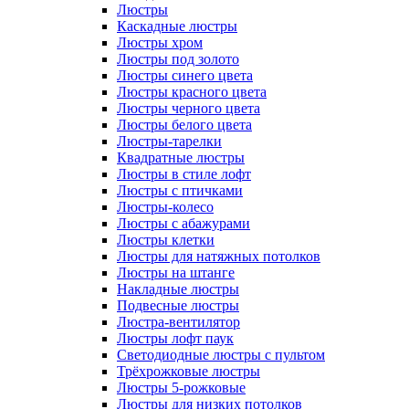
Люстры
Каскадные люстры
Люстры хром
Люстры под золото
Люстры синего цвета
Люстры красного цвета
Люстры черного цвета
Люстры белого цвета
Люстры-тарелки
Квадратные люстры
Люстры в стиле лофт
Люстры с птичками
Люстры-колесо
Люстры с абажурами
Люстры клетки
Люстры для натяжных потолков
Люстры на штанге
Накладные люстры
Подвесные люстры
Люстра-вентилятор
Люстры лофт паук
Светодиодные люстры с пультом
Трёхрожковые люстры
Люстры 5-рожковые
Люстры для низких потолков