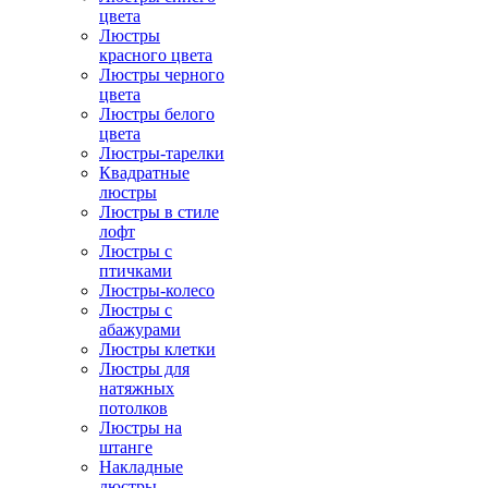
цвета
Люстры
красного цвета
Люстры черного
цвета
Люстры белого
цвета
Люстры-тарелки
Квадратные
люстры
Люстры в стиле
лофт
Люстры с
птичками
Люстры-колесо
Люстры с
абажурами
Люстры клетки
Люстры для
натяжных
потолков
Люстры на
штанге
Накладные
люстры