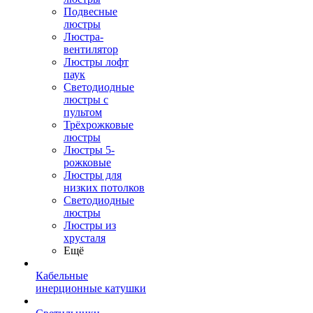
Подвесные
люстры
Люстра-
вентилятор
Люстры лофт
паук
Светодиодные
люстры с
пультом
Трёхрожковые
люстры
Люстры 5-
рожковые
Люстры для
низких потолков
Cветодиодные
люстры
Люстры из
хрусталя
Ещё
Кабельные
инерционные катушки