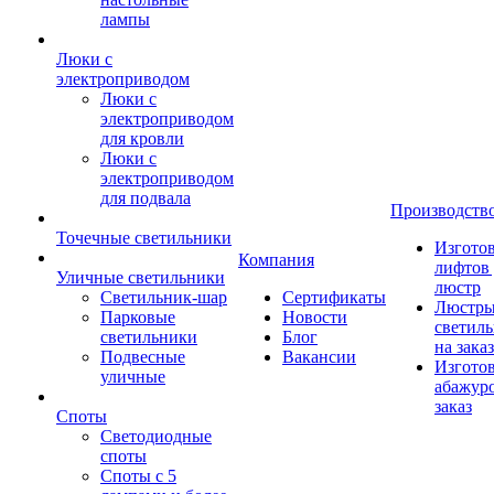
лампы
Люки с
электроприводом
Люки с
электроприводом
для кровли
Люки с
электроприводом
для подвала
Производств
Точечные светильники
Изгото
Компания
лифтов 
Уличные светильники
люстр
Светильник-шар
Сертификаты
Люстры
Парковые
Новости
светил
светильники
Блог
на заказ
Подвесные
Вакансии
Изгото
уличные
абажур
заказ
Споты
Светодиодные
споты
Споты с 5