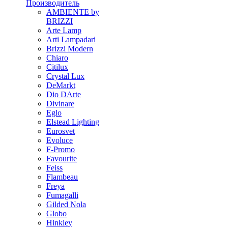
Производитель
AMBIENTE by
BRIZZI
Arte Lamp
Arti Lampadari
Brizzi Modern
Chiaro
Citilux
Crystal Lux
DeMarkt
Dio DArte
Divinare
Eglo
Elstead Lighting
Eurosvet
Evoluce
F-Promo
Favourite
Feiss
Flambeau
Freya
Fumagalli
Gilded Nola
Globo
Hinkley