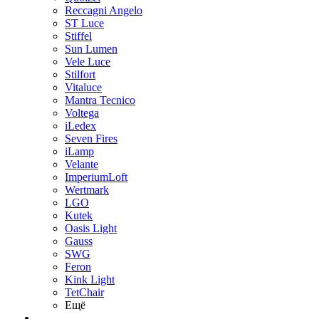
Reccagni Angelo
ST Luce
Stiffel
Sun Lumen
Vele Luce
Stilfort
Vitaluce
Mantra Tecnico
Voltega
iLedex
Seven Fires
iLamp
Velante
ImperiumLoft
Wertmark
LGO
Kutek
Oasis Light
Gauss
SWG
Feron
Kink Light
TetСhair
Ещё