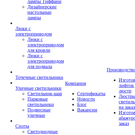
лампы Тиффани
Дизайнерские
настольные
лампы
Люки с
электроприводом
Люки с
электроприводом
для кровли
Люки с
электроприводом
для подвала
Производств
Точечные светильники
Изгото
Компания
лифтов 
Уличные светильники
люстр
Светильник-шар
Сертификаты
Люстры
Парковые
Новости
светил
светильники
Блог
на заказ
Подвесные
Вакансии
Изгото
уличные
абажур
заказ
Споты
Светодиодные