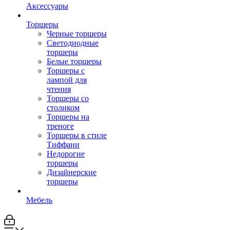
Аксессуары
Торшеры
Черные торшеры
Светодиодные
торшеры
Белые торшеры
Торшеры с
лампой для
чтения
Торшеры со
столиком
Торшеры на
треноге
Торшеры в стиле
Тиффани
Недорогие
торшеры
Дизайнерские
торшеры
Мебель