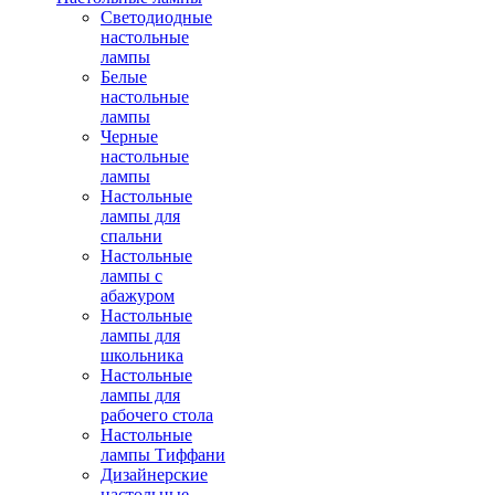
Светодиодные
настольные
лампы
Белые
настольные
лампы
Черные
настольные
лампы
Настольные
лампы для
спальни
Настольные
лампы с
абажуром
Настольные
лампы для
школьника
Настольные
лампы для
рабочего стола
Настольные
лампы Тиффани
Дизайнерские
настольные