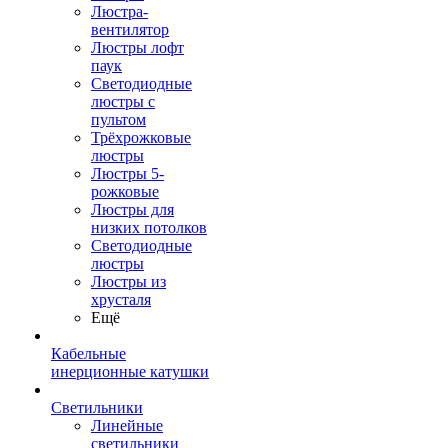
Люстра-
вентилятор
Люстры лофт
паук
Светодиодные
люстры с
пультом
Трёхрожковые
люстры
Люстры 5-
рожковые
Люстры для
низких потолков
Cветодиодные
люстры
Люстры из
хрусталя
Ещё
Кабельные
инерционные катушки
Светильники
Линейные
светильники