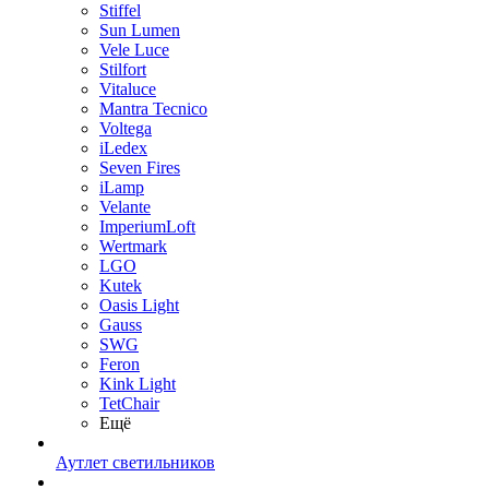
Stiffel
Sun Lumen
Vele Luce
Stilfort
Vitaluce
Mantra Tecnico
Voltega
iLedex
Seven Fires
iLamp
Velante
ImperiumLoft
Wertmark
LGO
Kutek
Oasis Light
Gauss
SWG
Feron
Kink Light
TetСhair
Ещё
Аутлет светильников