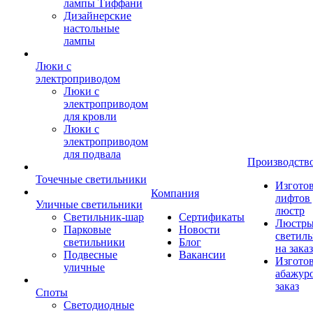
лампы Тиффани
Дизайнерские
настольные
лампы
Люки с
электроприводом
Люки с
электроприводом
для кровли
Люки с
электроприводом
для подвала
Производств
Точечные светильники
Изгото
Компания
лифтов 
Уличные светильники
люстр
Светильник-шар
Сертификаты
Люстры
Парковые
Новости
светил
светильники
Блог
на заказ
Подвесные
Вакансии
Изгото
уличные
абажур
заказ
Споты
Светодиодные