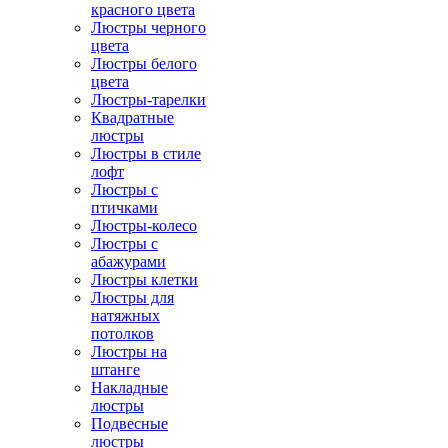
красного цвета
Люстры черного
цвета
Люстры белого
цвета
Люстры-тарелки
Квадратные
люстры
Люстры в стиле
лофт
Люстры с
птичками
Люстры-колесо
Люстры с
абажурами
Люстры клетки
Люстры для
натяжных
потолков
Люстры на
штанге
Накладные
люстры
Подвесные
люстры