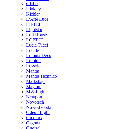
Globo
Hinkley
Kichler
L'Arte Luce
LIFTEL
Lightstar
Loft House
LOFT IT
Lucia Tucci
Lucide
Lumina Deco
Lumion
Lussole
Mantra
Mantra Technico
Markslojd
Maytoni
MW-Light
Newport
Novotech
Nowodvorski
Odeon Light
Omnilux
Osgona
Quoizel