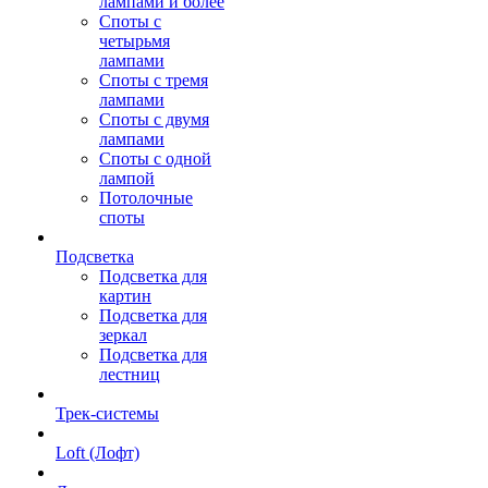
лампами и более
Споты с
четырьмя
лампами
Споты с тремя
лампами
Споты с двумя
лампами
Споты с одной
лампой
Потолочные
споты
Подсветка
Подсветка для
картин
Подсветка для
зеркал
Подсветка для
лестниц
Трек-системы
Loft (Лофт)