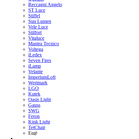
Reccagni Angelo
ST Luce
Stiffel
Sun Lumen
Vele Luce
Stilfort
Vitaluce
Mantra Tecnico
Voltega
iLedex
Seven Fires
iLamp
Velante
ImperiumLoft
Wertmark
LGO
Kutek
Oasis Light
Gauss
SWG
Feron
Kink Light
TetСhair
Ещё