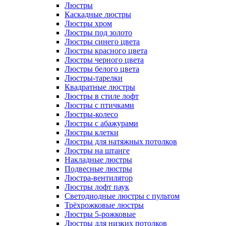
Люстры
Каскадные люстры
Люстры хром
Люстры под золото
Люстры синего цвета
Люстры красного цвета
Люстры черного цвета
Люстры белого цвета
Люстры-тарелки
Квадратные люстры
Люстры в стиле лофт
Люстры с птичками
Люстры-колесо
Люстры с абажурами
Люстры клетки
Люстры для натяжных потолков
Люстры на штанге
Накладные люстры
Подвесные люстры
Люстра-вентилятор
Люстры лофт паук
Светодиодные люстры с пультом
Трёхрожковые люстры
Люстры 5-рожковые
Люстры для низких потолков