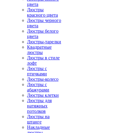
цвета
Люстры
красного цвета
Люстры черного
цвета
Люстры белого
цвета
Люстры-тарелки
Квадратные
люстры
Люстры в стиле
лофт
Люстры с
птичками
Люстры-колесо
Люстры с
абажурами
Люстры клетки
Люстры для
натяжных
потолков
Люстры на
штанге
Накладные
люстры