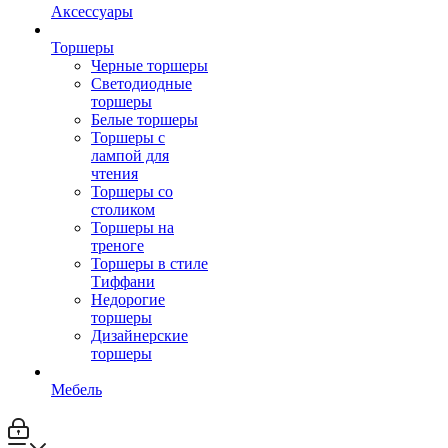
Аксессуары
Торшеры
Черные торшеры
Светодиодные
торшеры
Белые торшеры
Торшеры с
лампой для
чтения
Торшеры со
столиком
Торшеры на
треноге
Торшеры в стиле
Тиффани
Недорогие
торшеры
Дизайнерские
торшеры
Мебель