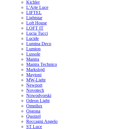
Kichler
L'Arte Luce
LIFTEL
Lightstar
Loft House
LOFT IT
Lucia Tucci
Lucide
Lumina Deco
Lumion
Lussole
Mantra
Mantra Technico
Markslojd
Maytoni
MW-Light
Newport
Novotech
Nowodvorski
Odeon Light
Omnilux
Osgona
Quoizel
Reccagni Angelo
ST Luce