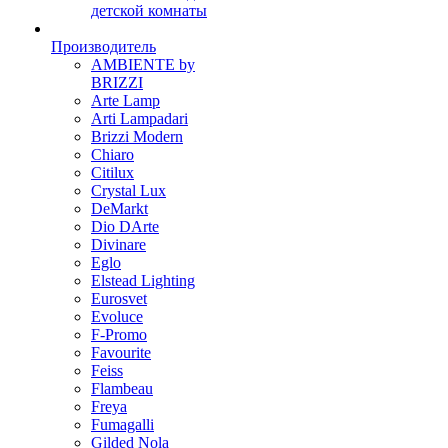
детской комнаты
Производитель
AMBIENTE by
BRIZZI
Arte Lamp
Arti Lampadari
Brizzi Modern
Chiaro
Citilux
Crystal Lux
DeMarkt
Dio DArte
Divinare
Eglo
Elstead Lighting
Eurosvet
Evoluce
F-Promo
Favourite
Feiss
Flambeau
Freya
Fumagalli
Gilded Nola