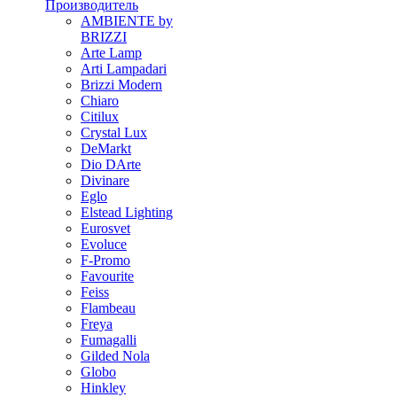
Производитель
AMBIENTE by
BRIZZI
Arte Lamp
Arti Lampadari
Brizzi Modern
Chiaro
Citilux
Crystal Lux
DeMarkt
Dio DArte
Divinare
Eglo
Elstead Lighting
Eurosvet
Evoluce
F-Promo
Favourite
Feiss
Flambeau
Freya
Fumagalli
Gilded Nola
Globo
Hinkley