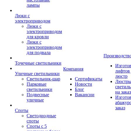
лампы
Люки с
электроприводом
Люки с
электроприводом
для кровли
Люки с
электроприводом
для подвала
Производств
Точечные светильники
Изгото
Компания
лифтов 
Уличные светильники
люстр
Светильник-шар
Сертификаты
Люстры
Парковые
Новости
светил
светильники
Блог
на заказ
Подвесные
Вакансии
Изгото
уличные
абажур
заказ
Споты
Светодиодные
споты
Споты с 5