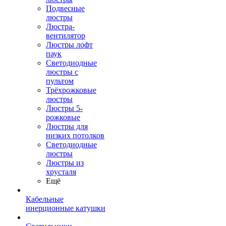
Подвесные
люстры
Люстра-
вентилятор
Люстры лофт
паук
Светодиодные
люстры с
пультом
Трёхрожковые
люстры
Люстры 5-
рожковые
Люстры для
низких потолков
Cветодиодные
люстры
Люстры из
хрусталя
Ещё
Кабельные
инерционные катушки