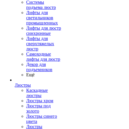
Системы
подъема люстр
Лифты для
светильников
промышленных
Лифты для люстр
синхронные
Лифты для
сверхтяжелых
люстр
Самоходные
лифты для люстр
Декор для
подъемников
Ещё
Люстры
Каскадные
люстры
Люстры хром
Люстры под
золото
Люстры синего
цвета
Люстры