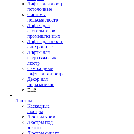
Лифты для люстр
потолочные
Системы
подъема люстр
Лифты для
светильников
промышленных
Лифты для люстр
синхронные
Лифты для
сверхтяжелых
люстр
Самоходные
лифты для люстр
Декор для
подъемников
Ещё
Люстры
Каскадные
люстры
Люстры хром
Люстры под
золото
Люстры синего