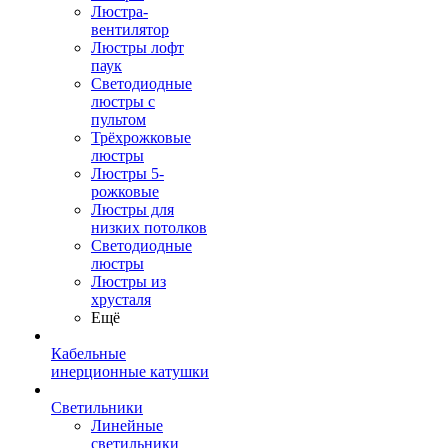
Люстра-
вентилятор
Люстры лофт
паук
Светодиодные
люстры с
пультом
Трёхрожковые
люстры
Люстры 5-
рожковые
Люстры для
низких потолков
Cветодиодные
люстры
Люстры из
хрусталя
Ещё
Кабельные
инерционные катушки
Светильники
Линейные
светильники