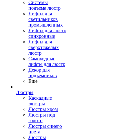
Системы
подъема люстр
Лифты для
светильников
промышленных
Лифты для люстр
синхронные
Лифты для
сверхтяжелых
люстр
Самоходные
лифты для люстр
Декор для
подъемников
Ещё
Люстры
Каскадные
люстры
Люстры хром
Люстры под
золото
Люстры синего
цвета
Люстры