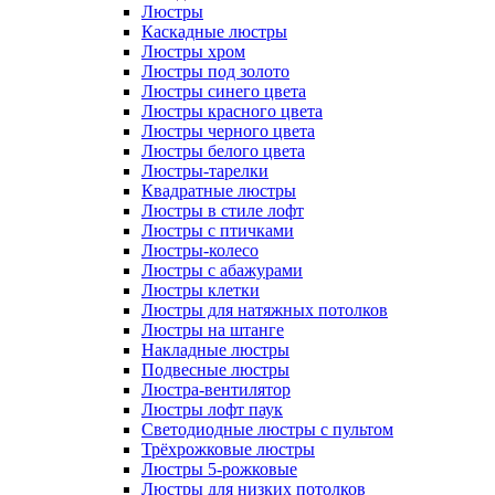
Люстры
Каскадные люстры
Люстры хром
Люстры под золото
Люстры синего цвета
Люстры красного цвета
Люстры черного цвета
Люстры белого цвета
Люстры-тарелки
Квадратные люстры
Люстры в стиле лофт
Люстры с птичками
Люстры-колесо
Люстры с абажурами
Люстры клетки
Люстры для натяжных потолков
Люстры на штанге
Накладные люстры
Подвесные люстры
Люстра-вентилятор
Люстры лофт паук
Светодиодные люстры с пультом
Трёхрожковые люстры
Люстры 5-рожковые
Люстры для низких потолков