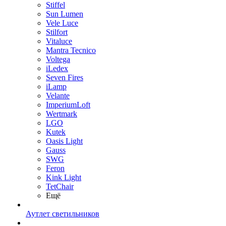
Stiffel
Sun Lumen
Vele Luce
Stilfort
Vitaluce
Mantra Tecnico
Voltega
iLedex
Seven Fires
iLamp
Velante
ImperiumLoft
Wertmark
LGO
Kutek
Oasis Light
Gauss
SWG
Feron
Kink Light
TetСhair
Ещё
Аутлет светильников