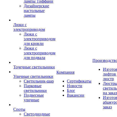
лампы Тиффани
Дизайнерские
настольные
лампы
Люки с
электроприводом
Люки с
электроприводом
для кровли
Люки с
электроприводом
для подвала
Производств
Точечные светильники
Изгото
Компания
лифтов 
Уличные светильники
люстр
Светильник-шар
Сертификаты
Люстры
Парковые
Новости
светил
светильники
Блог
на заказ
Подвесные
Вакансии
Изгото
уличные
абажур
заказ
Споты
Светодиодные