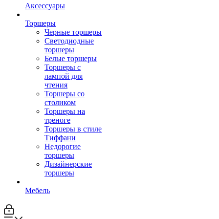
Аксессуары
Торшеры
Черные торшеры
Светодиодные
торшеры
Белые торшеры
Торшеры с
лампой для
чтения
Торшеры со
столиком
Торшеры на
треноге
Торшеры в стиле
Тиффани
Недорогие
торшеры
Дизайнерские
торшеры
Мебель