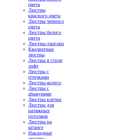
цвета
Люстры
красного цвета
Люстры черного
цвета
Люстры белого
цвета
Люстры-тарелки
Квадратные
люстры
Люстры в стиле
лофт
Люстры с
птичками
Люстры-колесо
Люстры с
абажурами
Люстры клетки
Люстры для
натяжных
потолков
Люстры на
штанге
Накладные
люстры