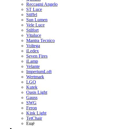
Reccagni Angelo
ST Luce
Stiffel
Sun Lumen
Vele Luce
Stilfort
Vitaluce
Mantra Tecnico
Voltega
iLedex
Seven Fires
iLamp
Velante
ImperiumLoft
Wertmark
LGO
Kutek
Oasis Light
Gauss
SWG
Feron
Kink Light
TetСhair
Ещё