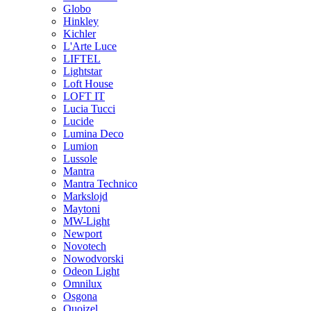
Globo
Hinkley
Kichler
L'Arte Luce
LIFTEL
Lightstar
Loft House
LOFT IT
Lucia Tucci
Lucide
Lumina Deco
Lumion
Lussole
Mantra
Mantra Technico
Markslojd
Maytoni
MW-Light
Newport
Novotech
Nowodvorski
Odeon Light
Omnilux
Osgona
Quoizel