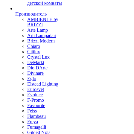
детской комнаты
Производитель
AMBIENTE by
BRIZZI
Arte Lamp
Arti Lampadari
Brizzi Modern
Chiaro
Citilux
Crystal Lux
DeMarkt
Dio DArte
Divinare
Eglo
Elstead Lighting
Eurosvet
Evoluce
F-Promo
Favourite
Feiss
Flambeau
Freya
Fumagalli
Gilded Nola