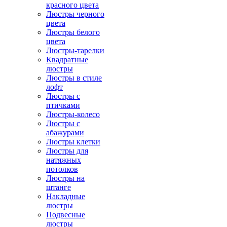
красного цвета
Люстры черного
цвета
Люстры белого
цвета
Люстры-тарелки
Квадратные
люстры
Люстры в стиле
лофт
Люстры с
птичками
Люстры-колесо
Люстры с
абажурами
Люстры клетки
Люстры для
натяжных
потолков
Люстры на
штанге
Накладные
люстры
Подвесные
люстры