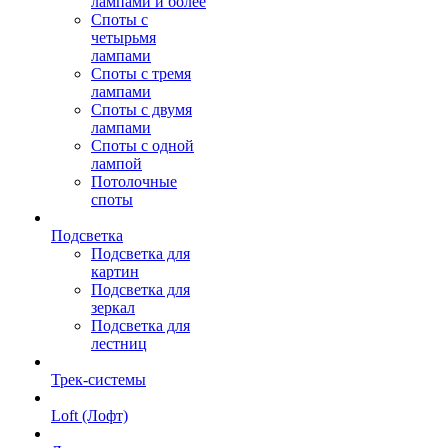
лампами и более
Споты с
четырьмя
лампами
Споты с тремя
лампами
Споты с двумя
лампами
Споты с одной
лампой
Потолочные
споты
Подсветка
Подсветка для
картин
Подсветка для
зеркал
Подсветка для
лестниц
Трек-системы
Loft (Лофт)