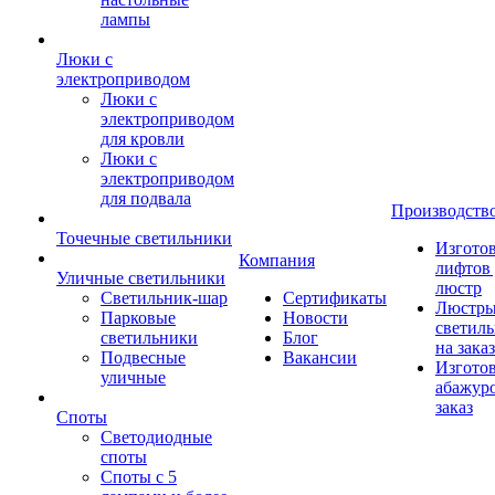
лампы
Люки с
электроприводом
Люки с
электроприводом
для кровли
Люки с
электроприводом
для подвала
Производств
Точечные светильники
Изгото
Компания
лифтов 
Уличные светильники
люстр
Светильник-шар
Сертификаты
Люстры
Парковые
Новости
светил
светильники
Блог
на заказ
Подвесные
Вакансии
Изгото
уличные
абажур
заказ
Споты
Светодиодные
споты
Споты с 5