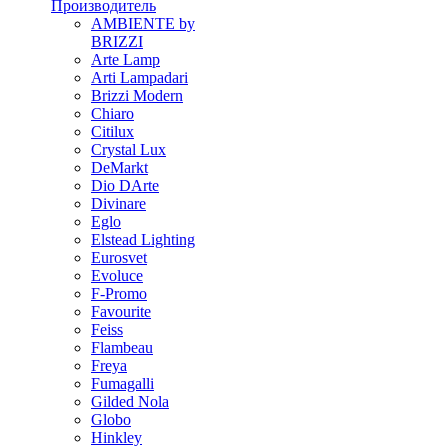
Производитель
AMBIENTE by
BRIZZI
Arte Lamp
Arti Lampadari
Brizzi Modern
Chiaro
Citilux
Crystal Lux
DeMarkt
Dio DArte
Divinare
Eglo
Elstead Lighting
Eurosvet
Evoluce
F-Promo
Favourite
Feiss
Flambeau
Freya
Fumagalli
Gilded Nola
Globo
Hinkley