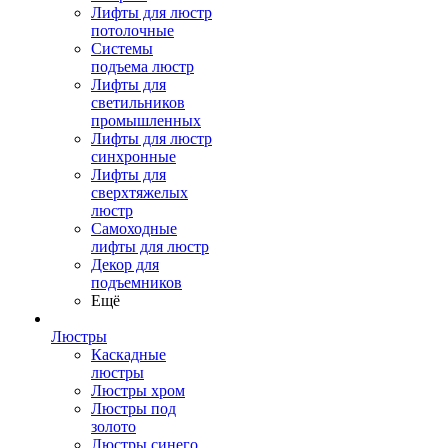
Лифты для люстр
потолочные
Системы
подъема люстр
Лифты для
светильников
промышленных
Лифты для люстр
синхронные
Лифты для
сверхтяжелых
люстр
Самоходные
лифты для люстр
Декор для
подъемников
Ещё
Люстры
Каскадные
люстры
Люстры хром
Люстры под
золото
Люстры синего