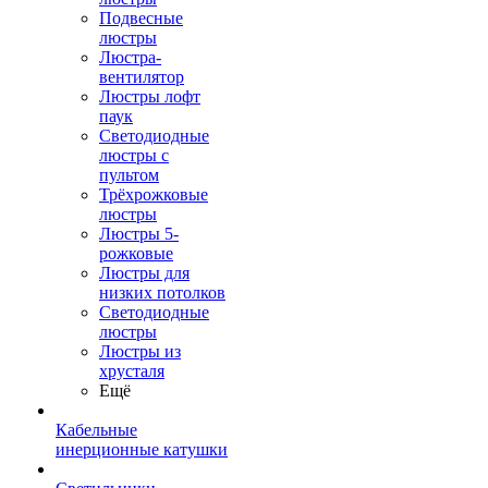
Подвесные
люстры
Люстра-
вентилятор
Люстры лофт
паук
Светодиодные
люстры с
пультом
Трёхрожковые
люстры
Люстры 5-
рожковые
Люстры для
низких потолков
Cветодиодные
люстры
Люстры из
хрусталя
Ещё
Кабельные
инерционные катушки