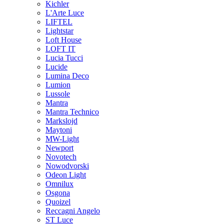
Kichler
L'Arte Luce
LIFTEL
Lightstar
Loft House
LOFT IT
Lucia Tucci
Lucide
Lumina Deco
Lumion
Lussole
Mantra
Mantra Technico
Markslojd
Maytoni
MW-Light
Newport
Novotech
Nowodvorski
Odeon Light
Omnilux
Osgona
Quoizel
Reccagni Angelo
ST Luce