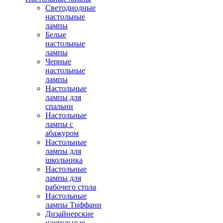
Светодиодные
настольные
лампы
Белые
настольные
лампы
Черные
настольные
лампы
Настольные
лампы для
спальни
Настольные
лампы с
абажуром
Настольные
лампы для
школьника
Настольные
лампы для
рабочего стола
Настольные
лампы Тиффани
Дизайнерские
настольные