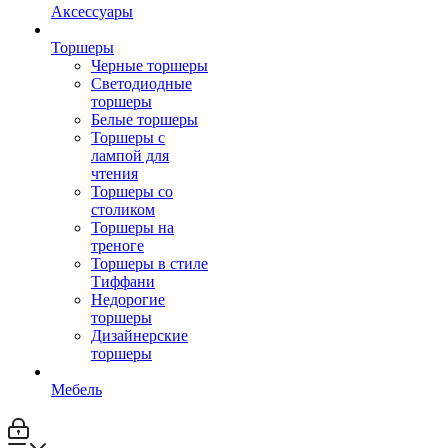
Аксессуары
Торшеры
Черные торшеры
Светодиодные
торшеры
Белые торшеры
Торшеры с
лампой для
чтения
Торшеры со
столиком
Торшеры на
треноге
Торшеры в стиле
Тиффани
Недорогие
торшеры
Дизайнерские
торшеры
Мебель