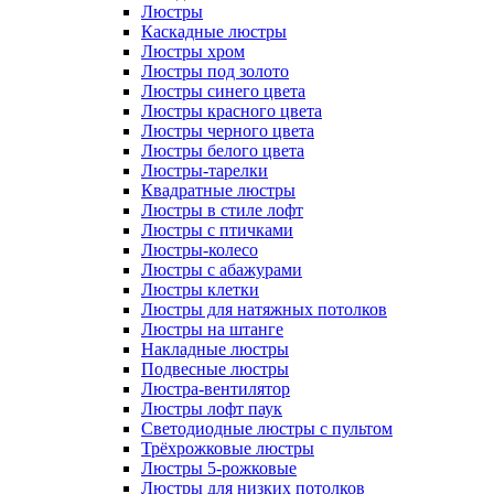
Люстры
Каскадные люстры
Люстры хром
Люстры под золото
Люстры синего цвета
Люстры красного цвета
Люстры черного цвета
Люстры белого цвета
Люстры-тарелки
Квадратные люстры
Люстры в стиле лофт
Люстры с птичками
Люстры-колесо
Люстры с абажурами
Люстры клетки
Люстры для натяжных потолков
Люстры на штанге
Накладные люстры
Подвесные люстры
Люстра-вентилятор
Люстры лофт паук
Светодиодные люстры с пультом
Трёхрожковые люстры
Люстры 5-рожковые
Люстры для низких потолков