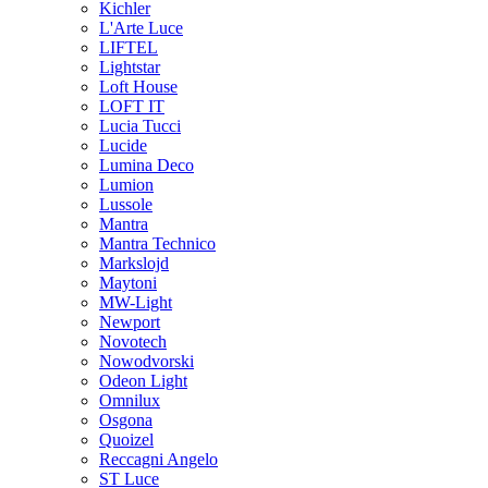
Kichler
L'Arte Luce
LIFTEL
Lightstar
Loft House
LOFT IT
Lucia Tucci
Lucide
Lumina Deco
Lumion
Lussole
Mantra
Mantra Technico
Markslojd
Maytoni
MW-Light
Newport
Novotech
Nowodvorski
Odeon Light
Omnilux
Osgona
Quoizel
Reccagni Angelo
ST Luce