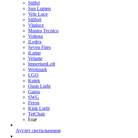
Stiffel
Sun Lumen
Vele Luce
Stilfort
Vitaluce
Mantra Tecnico
Voltega
iLedex
Seven Fires
iLamp
Velante
ImperiumLoft
Wertmark
LGO
Kutek
Oasis Light
Gauss
SWG
Feron
Kink Light
TetСhair
Ещё
Аутлет светильников