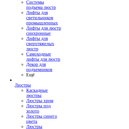
Системы
подъема люстр
Лифты для
светильников
промышленных
Лифты для люстр
синхронные
Лифты для
сверхтяжелых
люстр
Самоходные
лифты для люстр
Декор для
подъемников
Ещё
Люстры
Каскадные
люстры
Люстры хром
Люстры под
золото
Люстры синего
цвета
Люстры