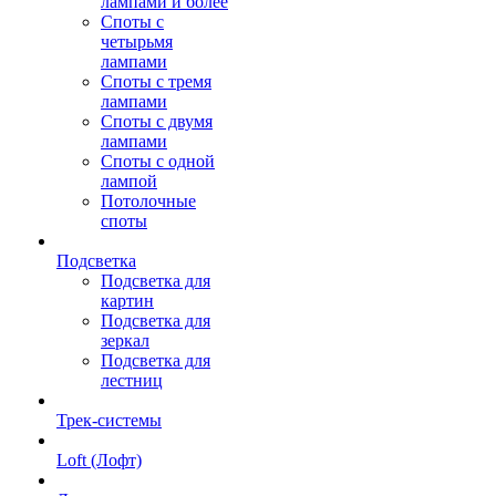
лампами и более
Споты с
четырьмя
лампами
Споты с тремя
лампами
Споты с двумя
лампами
Споты с одной
лампой
Потолочные
споты
Подсветка
Подсветка для
картин
Подсветка для
зеркал
Подсветка для
лестниц
Трек-системы
Loft (Лофт)