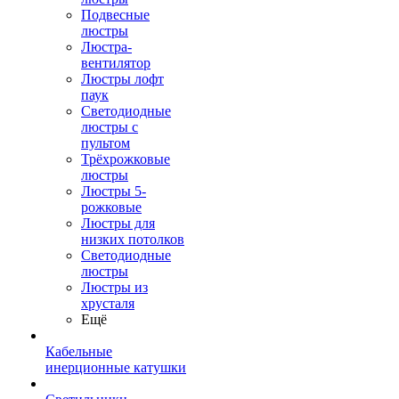
Подвесные
люстры
Люстра-
вентилятор
Люстры лофт
паук
Светодиодные
люстры с
пультом
Трёхрожковые
люстры
Люстры 5-
рожковые
Люстры для
низких потолков
Cветодиодные
люстры
Люстры из
хрусталя
Ещё
Кабельные
инерционные катушки