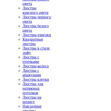
цвета
Люстры
красного цвета
Люстры черного
цвета
Люстры белого
цвета
Люстры-тарелки
Квадратные
люстры
Люстры в стиле
лофт
Люстры с
птичками
Люстры-колесо
Люстры с
абажурами
Люстры клетки
Люстры для
натяжных
потолков
Люстры на
штанге
Накладные
люстры