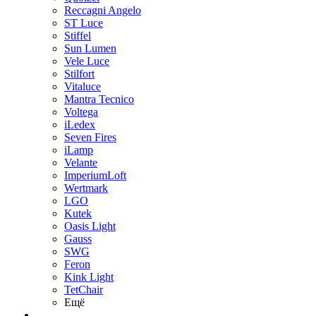
Reccagni Angelo
ST Luce
Stiffel
Sun Lumen
Vele Luce
Stilfort
Vitaluce
Mantra Tecnico
Voltega
iLedex
Seven Fires
iLamp
Velante
ImperiumLoft
Wertmark
LGO
Kutek
Oasis Light
Gauss
SWG
Feron
Kink Light
TetСhair
Ещё