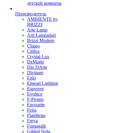
детской комнаты
Производитель
AMBIENTE by
BRIZZI
Arte Lamp
Arti Lampadari
Brizzi Modern
Chiaro
Citilux
Crystal Lux
DeMarkt
Dio DArte
Divinare
Eglo
Elstead Lighting
Eurosvet
Evoluce
F-Promo
Favourite
Feiss
Flambeau
Freya
Fumagalli
Gilded Nola