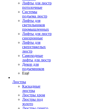
Лифты для люстр
потолочные
Системы
подъема люстр
Лифты для
светильников
промышленных
Лифты для люстр
синхронные
Лифты для
сверхтяжелых
люстр
Самоходные
лифты для люстр
Декор для
подъемников
Ещё
Люстры
Каскадные
люстры
Люстры хром
Люстры под
золото
Люстры синего