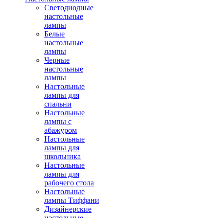
Светодиодные
настольные
лампы
Белые
настольные
лампы
Черные
настольные
лампы
Настольные
лампы для
спальни
Настольные
лампы с
абажуром
Настольные
лампы для
школьника
Настольные
лампы для
рабочего стола
Настольные
лампы Тиффани
Дизайнерские
настольные