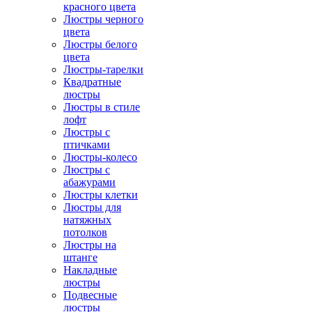
красного цвета
Люстры черного
цвета
Люстры белого
цвета
Люстры-тарелки
Квадратные
люстры
Люстры в стиле
лофт
Люстры с
птичками
Люстры-колесо
Люстры с
абажурами
Люстры клетки
Люстры для
натяжных
потолков
Люстры на
штанге
Накладные
люстры
Подвесные
люстры