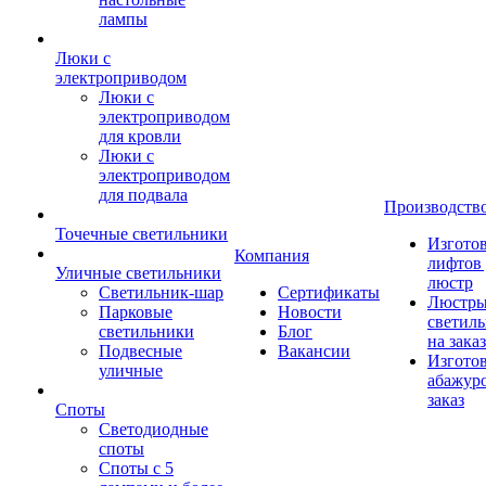
лампы
Люки с
электроприводом
Люки с
электроприводом
для кровли
Люки с
электроприводом
для подвала
Производств
Точечные светильники
Изгото
Компания
лифтов 
Уличные светильники
люстр
Светильник-шар
Сертификаты
Люстры
Парковые
Новости
светил
светильники
Блог
на заказ
Подвесные
Вакансии
Изгото
уличные
абажур
заказ
Споты
Светодиодные
споты
Споты с 5