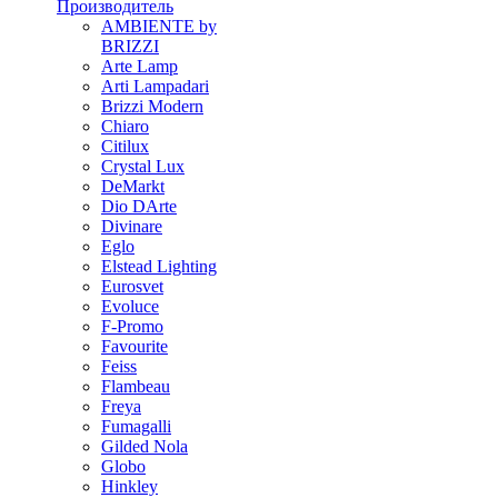
Производитель
AMBIENTE by
BRIZZI
Arte Lamp
Arti Lampadari
Brizzi Modern
Chiaro
Citilux
Crystal Lux
DeMarkt
Dio DArte
Divinare
Eglo
Elstead Lighting
Eurosvet
Evoluce
F-Promo
Favourite
Feiss
Flambeau
Freya
Fumagalli
Gilded Nola
Globo
Hinkley