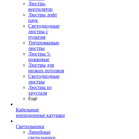
Люстра-
вентилятор
Люстры лофт
паук
Светодиодные
люстры с
пультом
Трёхрожковые
люстры
Люстры 5-
рожковые
Люстры для
низких потолков
Cветодиодные
люстры
Люстры из
хрусталя
Ещё
Кабельные
инерционные катушки
Светильники
Линейные
светильники