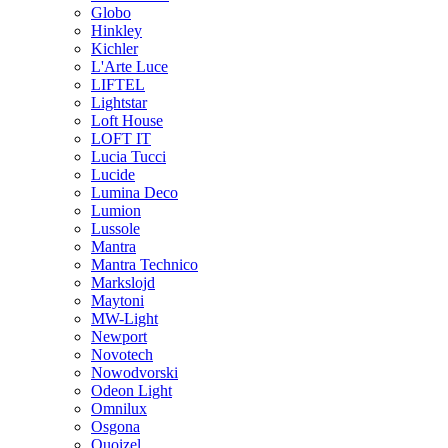
Globo
Hinkley
Kichler
L'Arte Luce
LIFTEL
Lightstar
Loft House
LOFT IT
Lucia Tucci
Lucide
Lumina Deco
Lumion
Lussole
Mantra
Mantra Technico
Markslojd
Maytoni
MW-Light
Newport
Novotech
Nowodvorski
Odeon Light
Omnilux
Osgona
Quoizel