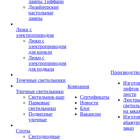
лампы Тиффани
Дизайнерские
настольные
лампы
Люки с
электроприводом
Люки с
электроприводом
для кровли
Люки с
электроприводом
для подвала
Производств
Точечные светильники
Изгото
Компания
лифтов 
Уличные светильники
люстр
Светильник-шар
Сертификаты
Люстры
Парковые
Новости
светил
светильники
Блог
на заказ
Подвесные
Вакансии
Изгото
уличные
абажур
заказ
Споты
Светодиодные