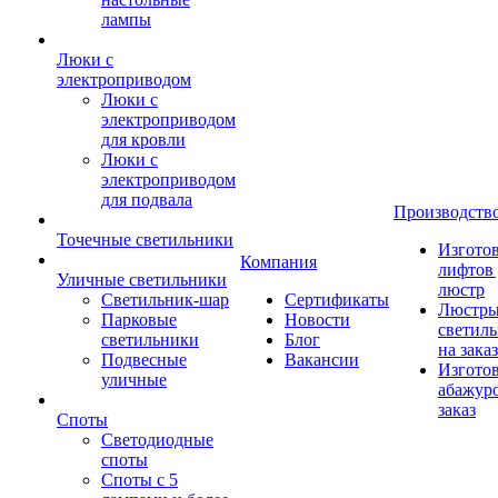
лампы
Люки с
электроприводом
Люки с
электроприводом
для кровли
Люки с
электроприводом
для подвала
Производств
Точечные светильники
Изгото
Компания
лифтов 
Уличные светильники
люстр
Светильник-шар
Сертификаты
Люстры
Парковые
Новости
светил
светильники
Блог
на заказ
Подвесные
Вакансии
Изгото
уличные
абажур
заказ
Споты
Светодиодные
споты
Споты с 5