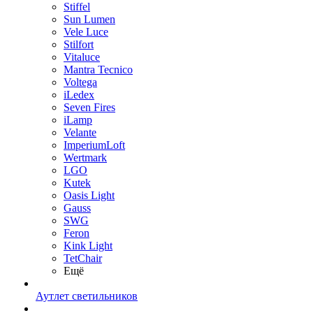
Stiffel
Sun Lumen
Vele Luce
Stilfort
Vitaluce
Mantra Tecnico
Voltega
iLedex
Seven Fires
iLamp
Velante
ImperiumLoft
Wertmark
LGO
Kutek
Oasis Light
Gauss
SWG
Feron
Kink Light
TetСhair
Ещё
Аутлет светильников