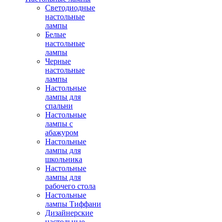
Светодиодные
настольные
лампы
Белые
настольные
лампы
Черные
настольные
лампы
Настольные
лампы для
спальни
Настольные
лампы с
абажуром
Настольные
лампы для
школьника
Настольные
лампы для
рабочего стола
Настольные
лампы Тиффани
Дизайнерские
настольные