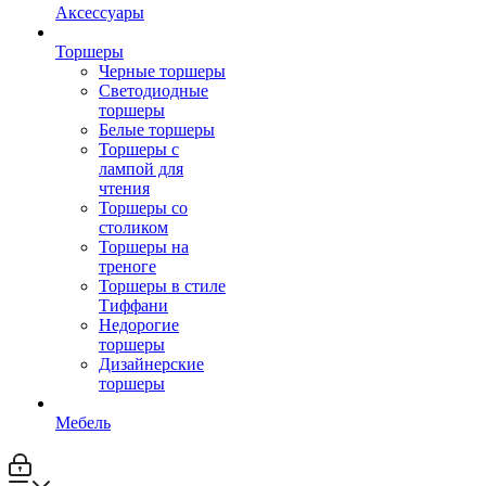
Аксессуары
Торшеры
Черные торшеры
Светодиодные
торшеры
Белые торшеры
Торшеры с
лампой для
чтения
Торшеры со
столиком
Торшеры на
треноге
Торшеры в стиле
Тиффани
Недорогие
торшеры
Дизайнерские
торшеры
Мебель