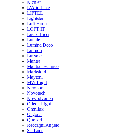
Kichler
L'Arte Luce
LIFTEL
Lightstar
Loft House
LOFT IT
Lucia Tucci
Lucide
Lumina Deco
Lumion
Lussole
Mantra
Mantra Technico
Markslojd
Maytoni
MW-Light
Newport
Novotech
Nowodvorski
Odeon Light
Omnilux
Osgona
Quoizel
Reccagni Angelo
ST Luce