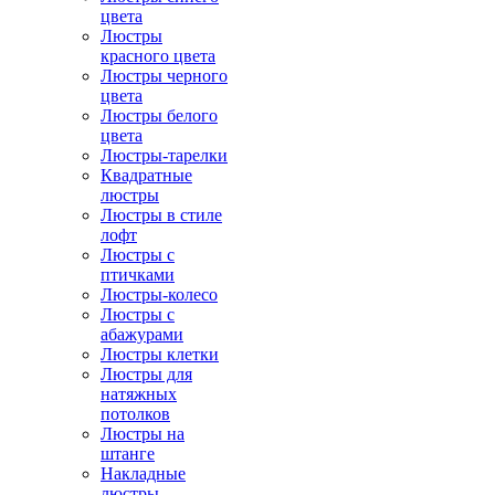
цвета
Люстры
красного цвета
Люстры черного
цвета
Люстры белого
цвета
Люстры-тарелки
Квадратные
люстры
Люстры в стиле
лофт
Люстры с
птичками
Люстры-колесо
Люстры с
абажурами
Люстры клетки
Люстры для
натяжных
потолков
Люстры на
штанге
Накладные
люстры