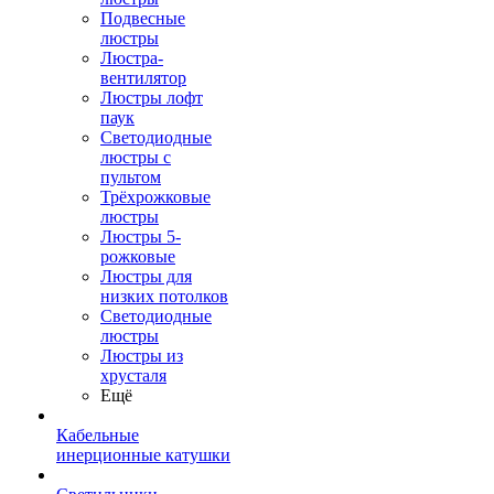
Подвесные
люстры
Люстра-
вентилятор
Люстры лофт
паук
Светодиодные
люстры с
пультом
Трёхрожковые
люстры
Люстры 5-
рожковые
Люстры для
низких потолков
Cветодиодные
люстры
Люстры из
хрусталя
Ещё
Кабельные
инерционные катушки