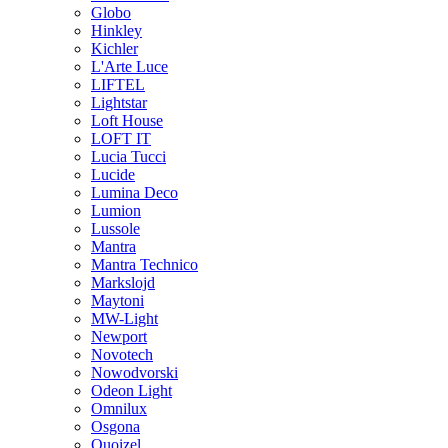
Globo
Hinkley
Kichler
L'Arte Luce
LIFTEL
Lightstar
Loft House
LOFT IT
Lucia Tucci
Lucide
Lumina Deco
Lumion
Lussole
Mantra
Mantra Technico
Markslojd
Maytoni
MW-Light
Newport
Novotech
Nowodvorski
Odeon Light
Omnilux
Osgona
Quoizel