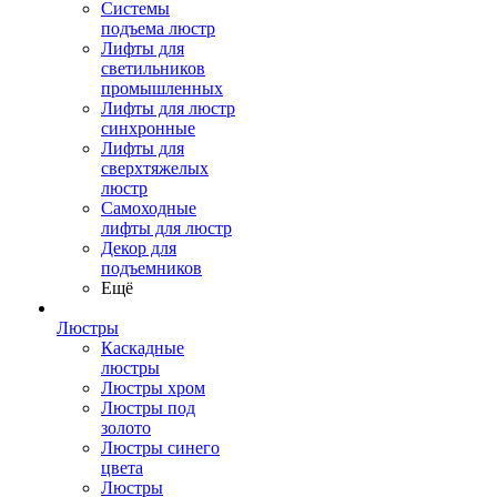
Системы
подъема люстр
Лифты для
светильников
промышленных
Лифты для люстр
синхронные
Лифты для
сверхтяжелых
люстр
Самоходные
лифты для люстр
Декор для
подъемников
Ещё
Люстры
Каскадные
люстры
Люстры хром
Люстры под
золото
Люстры синего
цвета
Люстры