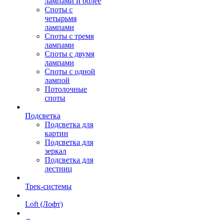
лампами и более
Споты с
четырьмя
лампами
Споты с тремя
лампами
Споты с двумя
лампами
Споты с одной
лампой
Потолочные
споты
Подсветка
Подсветка для
картин
Подсветка для
зеркал
Подсветка для
лестниц
Трек-системы
Loft (Лофт)