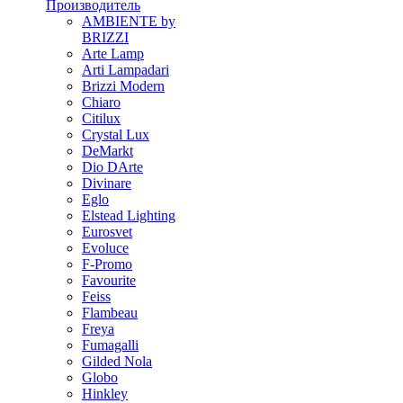
Производитель
AMBIENTE by
BRIZZI
Arte Lamp
Arti Lampadari
Brizzi Modern
Chiaro
Citilux
Crystal Lux
DeMarkt
Dio DArte
Divinare
Eglo
Elstead Lighting
Eurosvet
Evoluce
F-Promo
Favourite
Feiss
Flambeau
Freya
Fumagalli
Gilded Nola
Globo
Hinkley