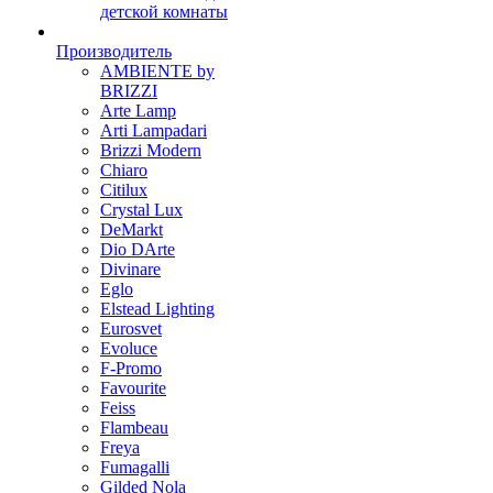
детской комнаты
Производитель
AMBIENTE by
BRIZZI
Arte Lamp
Arti Lampadari
Brizzi Modern
Chiaro
Citilux
Crystal Lux
DeMarkt
Dio DArte
Divinare
Eglo
Elstead Lighting
Eurosvet
Evoluce
F-Promo
Favourite
Feiss
Flambeau
Freya
Fumagalli
Gilded Nola