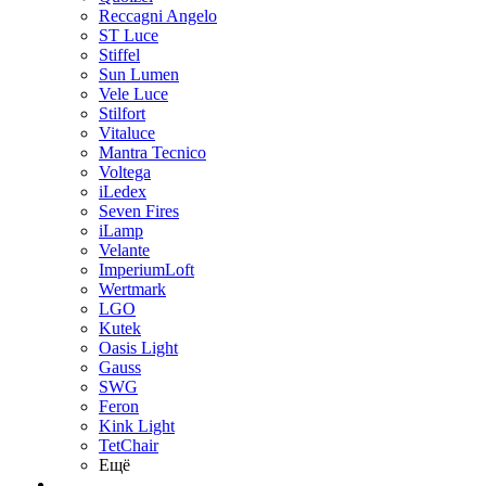
Reccagni Angelo
ST Luce
Stiffel
Sun Lumen
Vele Luce
Stilfort
Vitaluce
Mantra Tecnico
Voltega
iLedex
Seven Fires
iLamp
Velante
ImperiumLoft
Wertmark
LGO
Kutek
Oasis Light
Gauss
SWG
Feron
Kink Light
TetСhair
Ещё