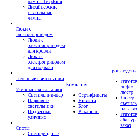
лампы Тиффани
Дизайнерские
настольные
лампы
Люки с
электроприводом
Люки с
электроприводом
для кровли
Люки с
электроприводом
для подвала
Производств
Точечные светильники
Изгото
Компания
лифтов 
Уличные светильники
люстр
Светильник-шар
Сертификаты
Люстры
Парковые
Новости
светил
светильники
Блог
на заказ
Подвесные
Вакансии
Изгото
уличные
абажур
заказ
Споты
Светодиодные