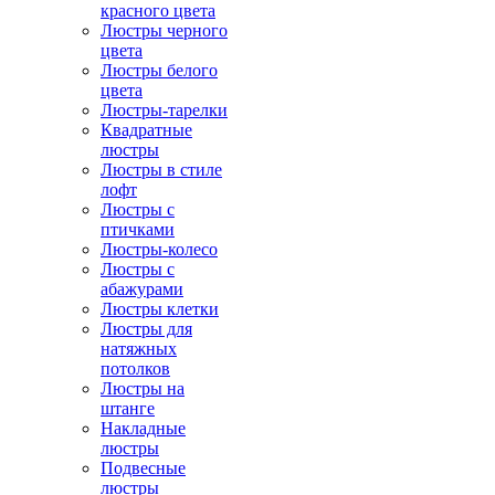
красного цвета
Люстры черного
цвета
Люстры белого
цвета
Люстры-тарелки
Квадратные
люстры
Люстры в стиле
лофт
Люстры с
птичками
Люстры-колесо
Люстры с
абажурами
Люстры клетки
Люстры для
натяжных
потолков
Люстры на
штанге
Накладные
люстры
Подвесные
люстры