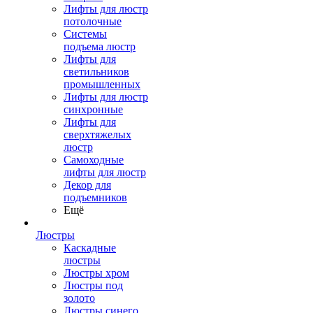
Лифты для люстр
потолочные
Системы
подъема люстр
Лифты для
светильников
промышленных
Лифты для люстр
синхронные
Лифты для
сверхтяжелых
люстр
Самоходные
лифты для люстр
Декор для
подъемников
Ещё
Люстры
Каскадные
люстры
Люстры хром
Люстры под
золото
Люстры синего