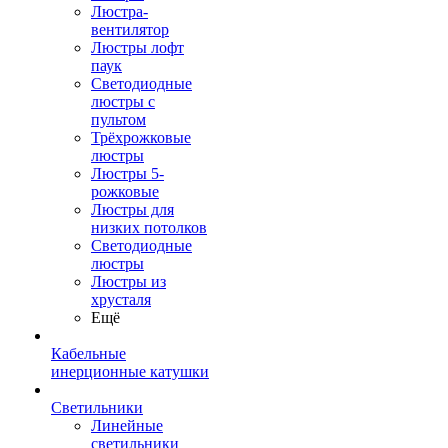
Люстра-
вентилятор
Люстры лофт
паук
Светодиодные
люстры с
пультом
Трёхрожковые
люстры
Люстры 5-
рожковые
Люстры для
низких потолков
Cветодиодные
люстры
Люстры из
хрусталя
Ещё
Кабельные
инерционные катушки
Светильники
Линейные
светильники