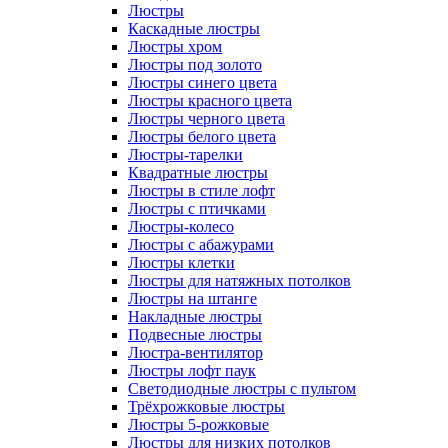
Люстры
Каскадные люстры
Люстры хром
Люстры под золото
Люстры синего цвета
Люстры красного цвета
Люстры черного цвета
Люстры белого цвета
Люстры-тарелки
Квадратные люстры
Люстры в стиле лофт
Люстры с птичками
Люстры-колесо
Люстры с абажурами
Люстры клетки
Люстры для натяжных потолков
Люстры на штанге
Накладные люстры
Подвесные люстры
Люстра-вентилятор
Люстры лофт паук
Светодиодные люстры с пультом
Трёхрожковые люстры
Люстры 5-рожковые
Люстры для низких потолков