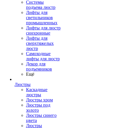
Системы
подъема люстр
Лифты для
светильников
промышленных
Лифты для люстр
синхронные
Лифты для
сверхтяжелых
люстр
Самоходные
лифты для люстр
Декор для
подъемников
Ещё
Люстры
Каскадные
люстры
Люстры хром
Люстры под
золото
Люстры синего
цвета
Люстры