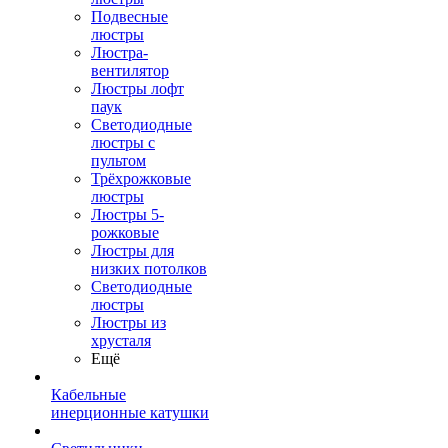
Подвесные
люстры
Люстра-
вентилятор
Люстры лофт
паук
Светодиодные
люстры с
пультом
Трёхрожковые
люстры
Люстры 5-
рожковые
Люстры для
низких потолков
Cветодиодные
люстры
Люстры из
хрусталя
Ещё
Кабельные
инерционные катушки