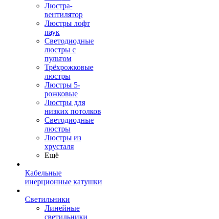
Люстра-
вентилятор
Люстры лофт
паук
Светодиодные
люстры с
пультом
Трёхрожковые
люстры
Люстры 5-
рожковые
Люстры для
низких потолков
Cветодиодные
люстры
Люстры из
хрусталя
Ещё
Кабельные
инерционные катушки
Светильники
Линейные
светильники