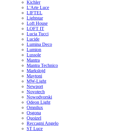
Kichler
L'Arte Luce
LIFTEL
Lightstar
Loft House
LOFT IT
Lucia Tucci
Lucide
Lumina Deco
Lumion
Lussole
Mantra
Mantra Technico
Markslojd
Maytoni
MW-Light
Newport
Novotech
Nowodvorski
Odeon Light
Omnilux
Osgona
Quoizel
Reccagni Angelo
ST Luce