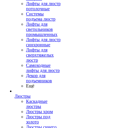
Лифты для люстр
потолочные
Системы
подъема люстр
Лифты для
светильников
промышленных
Лифты для люстр
синхронные
Лифты для
сверхтяжелых
люстр
Самоходные
лифты для люстр
Декор для
подъемников
Ещё
Люстры
Каскадные
люстры
Люстры хром
Люстры под
золото
Люстры синего