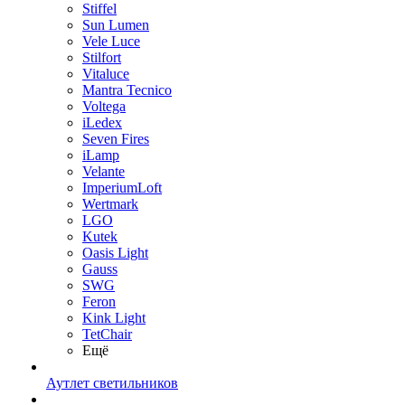
Stiffel
Sun Lumen
Vele Luce
Stilfort
Vitaluce
Mantra Tecnico
Voltega
iLedex
Seven Fires
iLamp
Velante
ImperiumLoft
Wertmark
LGO
Kutek
Oasis Light
Gauss
SWG
Feron
Kink Light
TetСhair
Ещё
Аутлет светильников