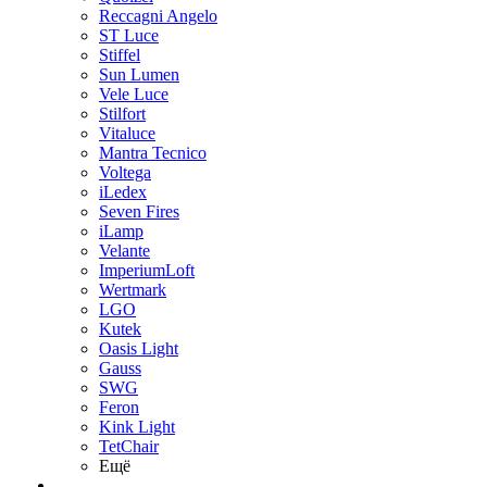
Reccagni Angelo
ST Luce
Stiffel
Sun Lumen
Vele Luce
Stilfort
Vitaluce
Mantra Tecnico
Voltega
iLedex
Seven Fires
iLamp
Velante
ImperiumLoft
Wertmark
LGO
Kutek
Oasis Light
Gauss
SWG
Feron
Kink Light
TetСhair
Ещё