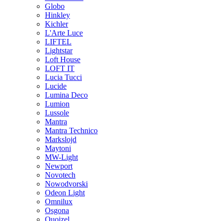
Globo
Hinkley
Kichler
L'Arte Luce
LIFTEL
Lightstar
Loft House
LOFT IT
Lucia Tucci
Lucide
Lumina Deco
Lumion
Lussole
Mantra
Mantra Technico
Markslojd
Maytoni
MW-Light
Newport
Novotech
Nowodvorski
Odeon Light
Omnilux
Osgona
Quoizel