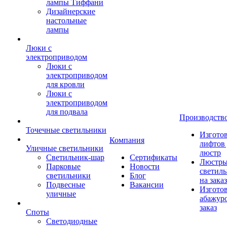
лампы Тиффани
Дизайнерские
настольные
лампы
Люки с
электроприводом
Люки с
электроприводом
для кровли
Люки с
электроприводом
для подвала
Производств
Точечные светильники
Изгото
Компания
лифтов 
Уличные светильники
люстр
Светильник-шар
Сертификаты
Люстры
Парковые
Новости
светил
светильники
Блог
на заказ
Подвесные
Вакансии
Изгото
уличные
абажур
заказ
Споты
Светодиодные