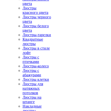
цвета
Люстры
красного цвета
Люстры черного
цвета
Люстры белого
цвета
Люстры-тарелки
Квадратные
люстры
Люстры в стиле
лофт
Люстры с
птичками
Люстры-колесо
Люстры с
абажурами
Люстры клетки
Люстры для
натяжных
потолков
Люстры на
штанге
Накладные
люстры