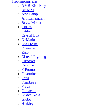
Производитель
AMBIENTE by
BRIZZI
Arte Lamp
Arti Lampadari
Brizzi Modern
Chiaro
Citilux
Crystal Lux
DeMarkt
Dio DArte
Divinare
Eglo
Elstead Lighting
Eurosvet
Evoluce
F-Promo
Favourite
Feiss
Flambeau
Freya
Fumagalli
Gilded Nola
Globo
Hinkley