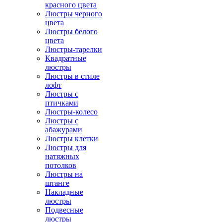
красного цвета
Люстры черного
цвета
Люстры белого
цвета
Люстры-тарелки
Квадратные
люстры
Люстры в стиле
лофт
Люстры с
птичками
Люстры-колесо
Люстры с
абажурами
Люстры клетки
Люстры для
натяжных
потолков
Люстры на
штанге
Накладные
люстры
Подвесные
люстры