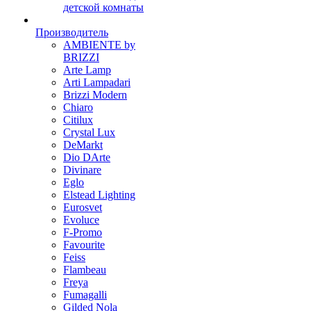
детской комнаты
Производитель
AMBIENTE by
BRIZZI
Arte Lamp
Arti Lampadari
Brizzi Modern
Chiaro
Citilux
Crystal Lux
DeMarkt
Dio DArte
Divinare
Eglo
Elstead Lighting
Eurosvet
Evoluce
F-Promo
Favourite
Feiss
Flambeau
Freya
Fumagalli
Gilded Nola