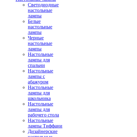
Светодиодные
настольные
лампы
Белые
настольные
лампы
Черные
настольные
лампы
Настольные
лампы для
спальни
Настольные
лампы с
абажуром
Настольные
лампы для
школьника
Настольные
лампы для
рабочего стола
Настольные
лампы Тиффани
Дизайнерские
настольные