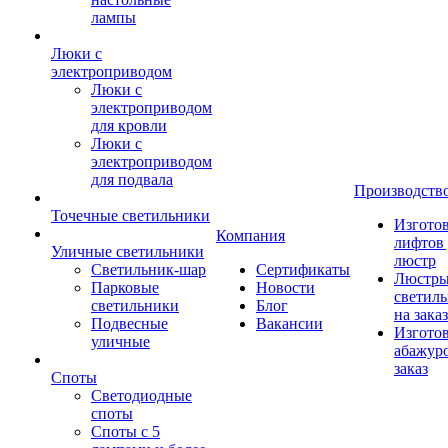
лампы
Люки с
электроприводом
Люки с
электроприводом
для кровли
Люки с
электроприводом
для подвала
Производств
Точечные светильники
Изгото
Компания
лифтов 
Уличные светильники
люстр
Светильник-шар
Сертификаты
Люстры
Парковые
Новости
светил
светильники
Блог
на заказ
Подвесные
Вакансии
Изгото
уличные
абажур
заказ
Споты
Светодиодные
споты
Споты с 5