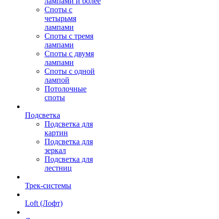
лампами и более
Споты с
четырьмя
лампами
Споты с тремя
лампами
Споты с двумя
лампами
Споты с одной
лампой
Потолочные
споты
Подсветка
Подсветка для
картин
Подсветка для
зеркал
Подсветка для
лестниц
Трек-системы
Loft (Лофт)