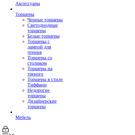
Аксессуары
Торшеры
Черные торшеры
Светодиодные
торшеры
Белые торшеры
Торшеры с
лампой для
чтения
Торшеры со
столиком
Торшеры на
треноге
Торшеры в стиле
Тиффани
Недорогие
торшеры
Дизайнерские
торшеры
Мебель