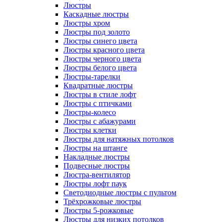
Люстры
Каскадные люстры
Люстры хром
Люстры под золото
Люстры синего цвета
Люстры красного цвета
Люстры черного цвета
Люстры белого цвета
Люстры-тарелки
Квадратные люстры
Люстры в стиле лофт
Люстры с птичками
Люстры-колесо
Люстры с абажурами
Люстры клетки
Люстры для натяжных потолков
Люстры на штанге
Накладные люстры
Подвесные люстры
Люстра-вентилятор
Люстры лофт паук
Светодиодные люстры с пультом
Трёхрожковые люстры
Люстры 5-рожковые
Люстры для низких потолков