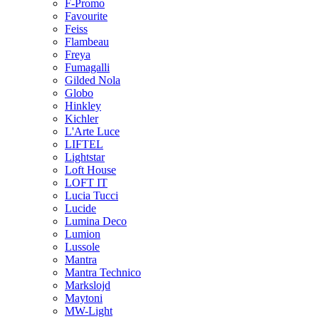
F-Promo
Favourite
Feiss
Flambeau
Freya
Fumagalli
Gilded Nola
Globo
Hinkley
Kichler
L'Arte Luce
LIFTEL
Lightstar
Loft House
LOFT IT
Lucia Tucci
Lucide
Lumina Deco
Lumion
Lussole
Mantra
Mantra Technico
Markslojd
Maytoni
MW-Light