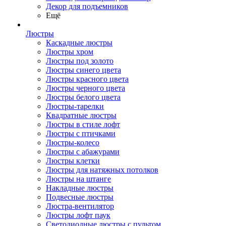
Декор для подъемников
Ещё
Люстры
Каскадные люстры
Люстры хром
Люстры под золото
Люстры синего цвета
Люстры красного цвета
Люстры черного цвета
Люстры белого цвета
Люстры-тарелки
Квадратные люстры
Люстры в стиле лофт
Люстры с птичками
Люстры-колесо
Люстры с абажурами
Люстры клетки
Люстры для натяжных потолков
Люстры на штанге
Накладные люстры
Подвесные люстры
Люстра-вентилятор
Люстры лофт паук
Светодиодные люстры с пультом