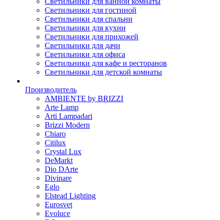
Светильники для ванной комнаты
Светильники для гостиной
Светильники для спальни
Светильники для кухни
Светильники для прихожей
Светильники для дачи
Светильники для офиса
Светильники для кафе и ресторанов
Светильники для детской комнаты
Производитель
AMBIENTE by BRIZZI
Arte Lamp
Arti Lampadari
Brizzi Modern
Chiaro
Citilux
Crystal Lux
DeMarkt
Dio DArte
Divinare
Eglo
Elstead Lighting
Eurosvet
Evoluce