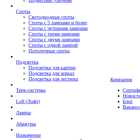
Подвесные уличные
Споты
Светодиодные споты
Споты с 5 лампами и более
Споты с четырьмя лампами
Споты с тремя лампами
Споты с двумя лампами
Споты с одной лампой
Потолочные споты
Подсветка
Подсветка для картин
Подсветка для зеркал
Подсветка для лестниц
Компания
Трек-системы
Сертиф
Новост
Loft (Лофт)
Блог
Ваканс
Лампы
Абажуры
Назначение