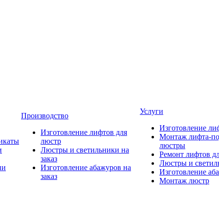
Услуги
Производство
Изготовление ли
Изготовление лифтов для
Монтаж лифта-по
икаты
люстр
люстры
и
Люстры и светильники на
Ремонт лифтов д
заказ
Люстры и светиль
ии
Изготовление абажуров на
Изготовление аба
заказ
Монтаж люстр