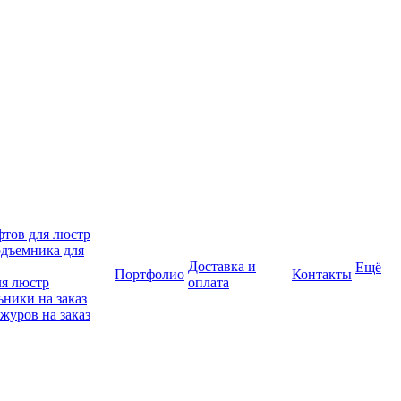
фтов для люстр
дъемника для
Доставка и
Ещё
Портфолио
Контакты
ля люстр
оплата
ники на заказ
журов на заказ