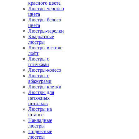
красного цвета
Люстры черного
цвета
Люстры белого
цвета
Люстры-тарелки
Квадратные
люстры
Люстры в стиле
лофт
Люстры с
птичками
Люстры-колесо
Люстры с
абажурами
Люстры клетки
Люстры для
натяжных
потолков
Люстры на
штанге
Накладные
люстры
Подвесные
люстры