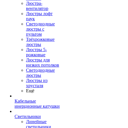
Люстра-
вентилятор
Люстры лофт
паук
Светодиодные
люстры с
пультом
Трёхрожковые
люстры
Люстры 5-
рожковые
Люстры для
низких потолков
Cветодиодные
люстры
Люстры из
хрусталя
Ещё
Кабельные
инерционные катушки
Светильники
Линейные
светильники