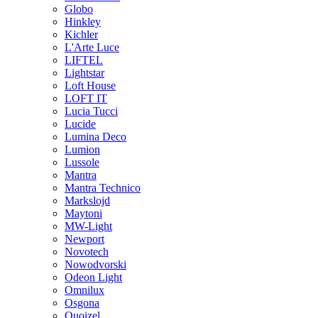
Globo
Hinkley
Kichler
L'Arte Luce
LIFTEL
Lightstar
Loft House
LOFT IT
Lucia Tucci
Lucide
Lumina Deco
Lumion
Lussole
Mantra
Mantra Technico
Markslojd
Maytoni
MW-Light
Newport
Novotech
Nowodvorski
Odeon Light
Omnilux
Osgona
Quoizel