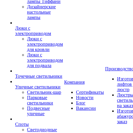
лампы Тиффани
Дизайнерские
настольные
лампы
Люки с
электроприводом
Люки с
электроприводом
для кровли
Люки с
электроприводом
для подвала
Производств
Точечные светильники
Изгото
Компания
лифтов 
Уличные светильники
люстр
Светильник-шар
Сертификаты
Люстры
Парковые
Новости
светил
светильники
Блог
на заказ
Подвесные
Вакансии
Изгото
уличные
абажур
заказ
Споты
Светодиодные