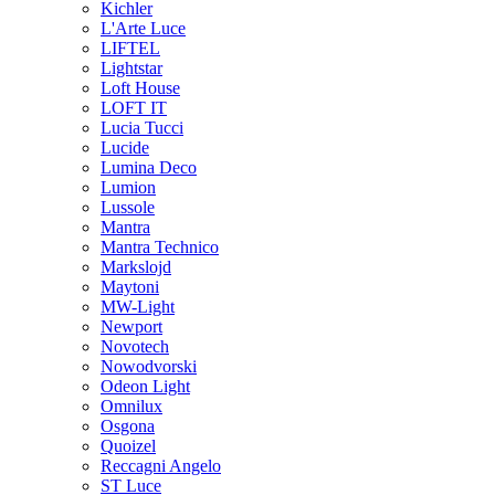
Kichler
L'Arte Luce
LIFTEL
Lightstar
Loft House
LOFT IT
Lucia Tucci
Lucide
Lumina Deco
Lumion
Lussole
Mantra
Mantra Technico
Markslojd
Maytoni
MW-Light
Newport
Novotech
Nowodvorski
Odeon Light
Omnilux
Osgona
Quoizel
Reccagni Angelo
ST Luce