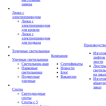
лампы
Люки с
электроприводом
Люки с
электроприводом
для кровли
Люки с
электроприводом
для подвала
Производств
Точечные светильники
Изгото
Компания
лифтов 
Уличные светильники
люстр
Светильник-шар
Сертификаты
Люстры
Парковые
Новости
светил
светильники
Блог
на заказ
Подвесные
Вакансии
Изгото
уличные
абажур
заказ
Споты
Светодиодные
споты
Споты с 5