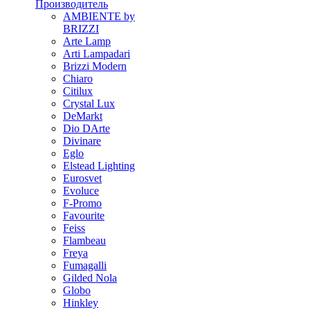
Производитель
AMBIENTE by
BRIZZI
Arte Lamp
Arti Lampadari
Brizzi Modern
Chiaro
Citilux
Crystal Lux
DeMarkt
Dio DArte
Divinare
Eglo
Elstead Lighting
Eurosvet
Evoluce
F-Promo
Favourite
Feiss
Flambeau
Freya
Fumagalli
Gilded Nola
Globo
Hinkley