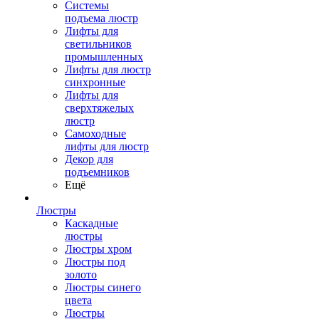
Системы
подъема люстр
Лифты для
светильников
промышленных
Лифты для люстр
синхронные
Лифты для
сверхтяжелых
люстр
Самоходные
лифты для люстр
Декор для
подъемников
Ещё
Люстры
Каскадные
люстры
Люстры хром
Люстры под
золото
Люстры синего
цвета
Люстры