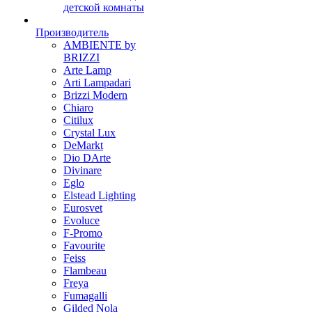
детской комнаты
Производитель
AMBIENTE by
BRIZZI
Arte Lamp
Arti Lampadari
Brizzi Modern
Chiaro
Citilux
Crystal Lux
DeMarkt
Dio DArte
Divinare
Eglo
Elstead Lighting
Eurosvet
Evoluce
F-Promo
Favourite
Feiss
Flambeau
Freya
Fumagalli
Gilded Nola