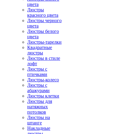
цвета
Люстры
красного цвета
Люстры черного
цвета
Люстры белого
цвета
Люстры-тарелки
Квадратные
люстры
Люстры в стиле
лофт
Люстры с
птичками
Люстры-колесо
Люстры с
абажурами
Люстры клетки
Люстры для
натяжных
потолков
Люстры на
штанге
Накладные
люстры