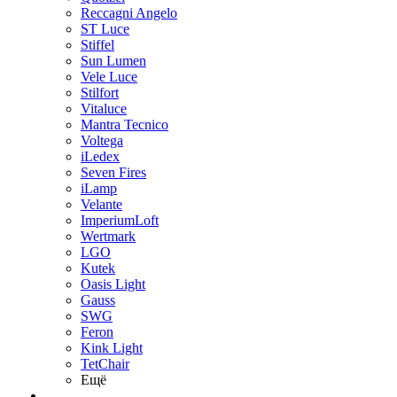
Reccagni Angelo
ST Luce
Stiffel
Sun Lumen
Vele Luce
Stilfort
Vitaluce
Mantra Tecnico
Voltega
iLedex
Seven Fires
iLamp
Velante
ImperiumLoft
Wertmark
LGO
Kutek
Oasis Light
Gauss
SWG
Feron
Kink Light
TetСhair
Ещё