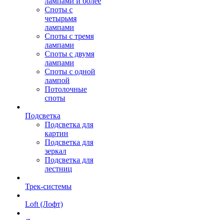
лампами и более
Споты с
четырьмя
лампами
Споты с тремя
лампами
Споты с двумя
лампами
Споты с одной
лампой
Потолочные
споты
Подсветка
Подсветка для
картин
Подсветка для
зеркал
Подсветка для
лестниц
Трек-системы
Loft (Лофт)