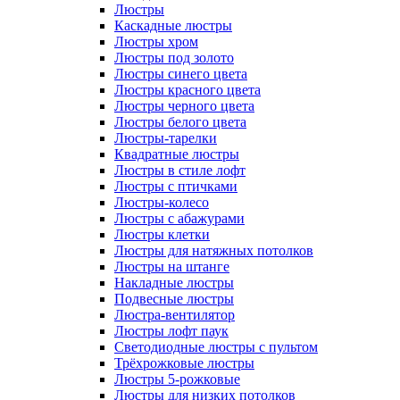
Люстры
Каскадные люстры
Люстры хром
Люстры под золото
Люстры синего цвета
Люстры красного цвета
Люстры черного цвета
Люстры белого цвета
Люстры-тарелки
Квадратные люстры
Люстры в стиле лофт
Люстры с птичками
Люстры-колесо
Люстры с абажурами
Люстры клетки
Люстры для натяжных потолков
Люстры на штанге
Накладные люстры
Подвесные люстры
Люстра-вентилятор
Люстры лофт паук
Светодиодные люстры с пультом
Трёхрожковые люстры
Люстры 5-рожковые
Люстры для низких потолков