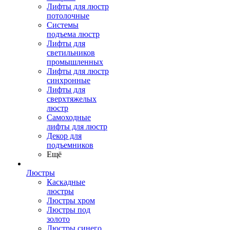
Лифты для люстр
потолочные
Системы
подъема люстр
Лифты для
светильников
промышленных
Лифты для люстр
синхронные
Лифты для
сверхтяжелых
люстр
Самоходные
лифты для люстр
Декор для
подъемников
Ещё
Люстры
Каскадные
люстры
Люстры хром
Люстры под
золото
Люстры синего