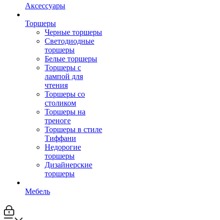
Аксессуары
Торшеры
Черные торшеры
Светодиодные
торшеры
Белые торшеры
Торшеры с
лампой для
чтения
Торшеры со
столиком
Торшеры на
треноге
Торшеры в стиле
Тиффани
Недорогие
торшеры
Дизайнерские
торшеры
Мебель