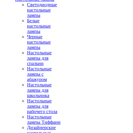
Светодиодные
настольные
лампы
Белые
настольные
лампы
Черные
настольные
лампы
Настольные
лампы для
спальни
Настольные
лампы с
абажуром
Настольные
лампы для
школьника
Настольные
лампы для
рабочего стола
Настольные
лампы Тиффани
Дизайнерские
настольные