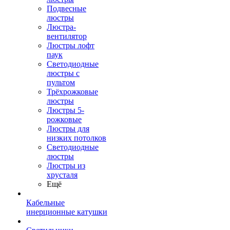
Подвесные
люстры
Люстра-
вентилятор
Люстры лофт
паук
Светодиодные
люстры с
пультом
Трёхрожковые
люстры
Люстры 5-
рожковые
Люстры для
низких потолков
Cветодиодные
люстры
Люстры из
хрусталя
Ещё
Кабельные
инерционные катушки