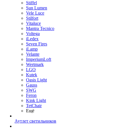
Stiffel
Sun Lumen
Vele Luce
Stilfort
Vitaluce
Mantra Tecnico
Voltega
iLedex
Seven Fires
iLamp
Velante
ImperiumLoft
Wertmark
LGO
Kutek
Oasis Light
Gauss
SWG
Feron
Kink Light
TetСhair
Ещё
Аутлет светильников