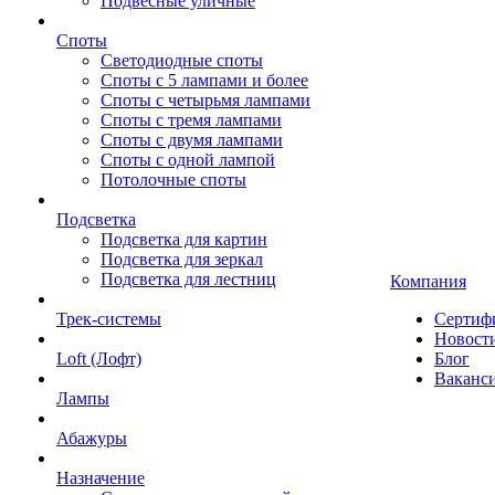
Подвесные уличные
Споты
Светодиодные споты
Споты с 5 лампами и более
Споты с четырьмя лампами
Споты с тремя лампами
Споты с двумя лампами
Споты с одной лампой
Потолочные споты
Подсветка
Подсветка для картин
Подсветка для зеркал
Подсветка для лестниц
Компания
Трек-системы
Сертиф
Новост
Loft (Лофт)
Блог
Ваканс
Лампы
Абажуры
Назначение