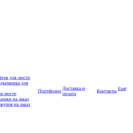
фтов для люстр
дъемника для
Доставка и
Ещё
Портфолио
Контакты
ля люстр
оплата
ники на заказ
журов на заказ