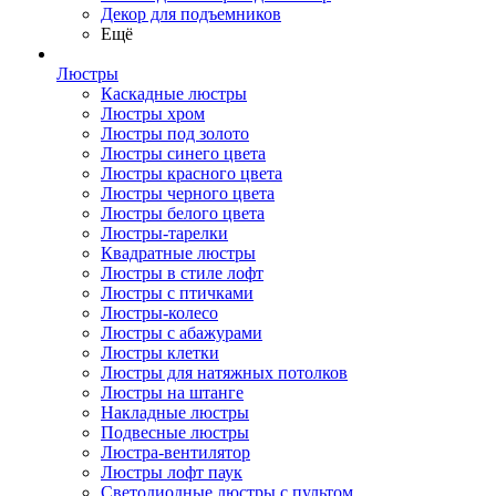
Декор для подъемников
Ещё
Люстры
Каскадные люстры
Люстры хром
Люстры под золото
Люстры синего цвета
Люстры красного цвета
Люстры черного цвета
Люстры белого цвета
Люстры-тарелки
Квадратные люстры
Люстры в стиле лофт
Люстры с птичками
Люстры-колесо
Люстры с абажурами
Люстры клетки
Люстры для натяжных потолков
Люстры на штанге
Накладные люстры
Подвесные люстры
Люстра-вентилятор
Люстры лофт паук
Светодиодные люстры с пультом