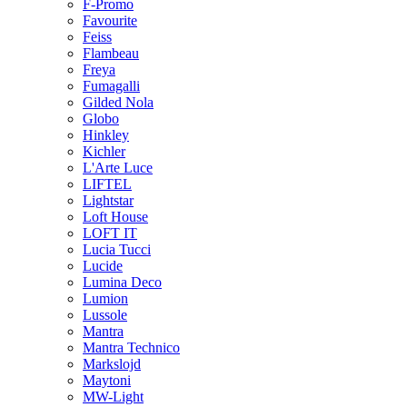
F-Promo
Favourite
Feiss
Flambeau
Freya
Fumagalli
Gilded Nola
Globo
Hinkley
Kichler
L'Arte Luce
LIFTEL
Lightstar
Loft House
LOFT IT
Lucia Tucci
Lucide
Lumina Deco
Lumion
Lussole
Mantra
Mantra Technico
Markslojd
Maytoni
MW-Light