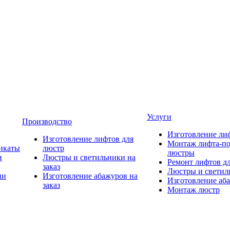
Услуги
Производство
Изготовление ли
Изготовление лифтов для
Монтаж лифта-по
икаты
люстр
люстры
и
Люстры и светильники на
Ремонт лифтов д
заказ
Люстры и светиль
ии
Изготовление абажуров на
Изготовление аба
заказ
Монтаж люстр