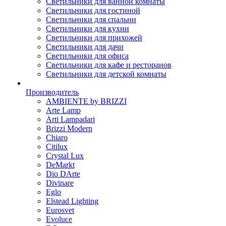
Светильники для ванной комнаты
Светильники для гостиной
Светильники для спальни
Светильники для кухни
Светильники для прихожей
Светильники для дачи
Светильники для офиса
Светильники для кафе и ресторанов
Светильники для детской комнаты
Производитель
AMBIENTE by BRIZZI
Arte Lamp
Arti Lampadari
Brizzi Modern
Chiaro
Citilux
Crystal Lux
DeMarkt
Dio DArte
Divinare
Eglo
Elstead Lighting
Eurosvet
Evoluce