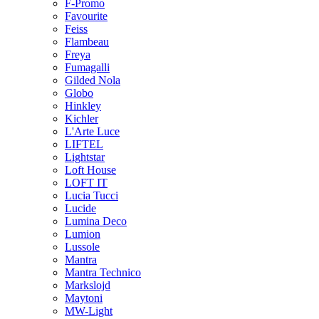
F-Promo
Favourite
Feiss
Flambeau
Freya
Fumagalli
Gilded Nola
Globo
Hinkley
Kichler
L'Arte Luce
LIFTEL
Lightstar
Loft House
LOFT IT
Lucia Tucci
Lucide
Lumina Deco
Lumion
Lussole
Mantra
Mantra Technico
Markslojd
Maytoni
MW-Light