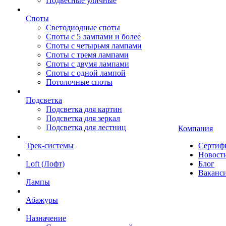
Подвесные уличные
Споты
Светодиодные споты
Споты с 5 лампами и более
Споты с четырьмя лампами
Споты с тремя лампами
Споты с двумя лампами
Споты с одной лампой
Потолочные споты
Подсветка
Подсветка для картин
Подсветка для зеркал
Подсветка для лестниц
Компания
Трек-системы
Сертиф
Новост
Loft (Лофт)
Блог
Ваканс
Лампы
Абажуры
Назначение