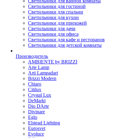
Светильники для ванной комнаты
Светильники для гостиной
Светильники для спальни
Светильники для кухни
Светильники для прихожей
Светильники для дачи
Светильники для офиса
Светильники для кафе и ресторанов
Светильники для детской комнаты
Производитель
AMBIENTE by BRIZZI
Arte Lamp
Arti Lampadari
Brizzi Modern
Chiaro
Citilux
Crystal Lux
DeMarkt
Dio DArte
Divinare
Eglo
Elstead Lighting
Eurosvet
Evoluce