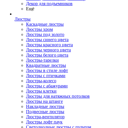
Декор для подъемников
Ещё
Люстры
Каскадные люстры
Люстры хром
Люстры под золото
Люстры синего цвета
Люстры красного цвета
Люстры черного цвета
Люстры белого цвета
Люстры-тарелки
Квадратные люстры
Люстры в стиле лофт
Люстры с птичками
Люстры-колесо
Люстры с абажурами
Люстры клетки
Люстры для натяжных потолков
Люстры на штанге
Накладные люстры
Подвесные люстры
Люстра-вентилятор
Люстры лофт паук
Светодиодные люстры с пультом