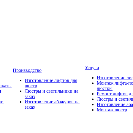
Услуги
Производство
Изготовление ли
Изготовление лифтов для
Монтаж лифта-по
икаты
люстр
люстры
и
Люстры и светильники на
Ремонт лифтов д
заказ
Люстры и светиль
ии
Изготовление абажуров на
Изготовление аба
заказ
Монтаж люстр