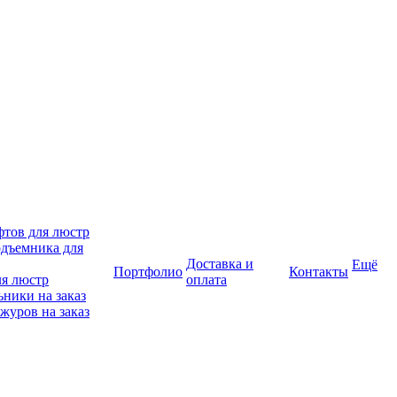
фтов для люстр
дъемника для
Доставка и
Ещё
Портфолио
Контакты
ля люстр
оплата
ники на заказ
журов на заказ