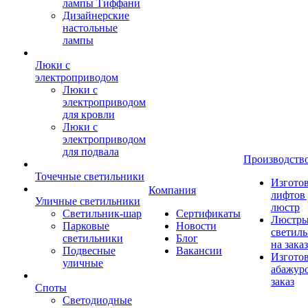
лампы Тиффани
Дизайнерские
настольные
лампы
Люки с
электроприводом
Люки с
электроприводом
для кровли
Люки с
электроприводом
для подвала
Производств
Точечные светильники
Изгото
Компания
лифтов 
Уличные светильники
люстр
Светильник-шар
Сертификаты
Люстры
Парковые
Новости
светил
светильники
Блог
на заказ
Подвесные
Вакансии
Изгото
уличные
абажур
заказ
Споты
Светодиодные