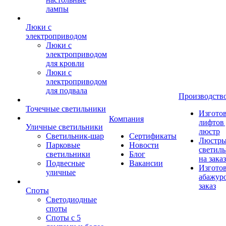
лампы
Люки с
электроприводом
Люки с
электроприводом
для кровли
Люки с
электроприводом
для подвала
Производств
Точечные светильники
Изгото
Компания
лифтов 
Уличные светильники
люстр
Светильник-шар
Сертификаты
Люстры
Парковые
Новости
светил
светильники
Блог
на заказ
Подвесные
Вакансии
Изгото
уличные
абажур
заказ
Споты
Светодиодные
споты
Споты с 5