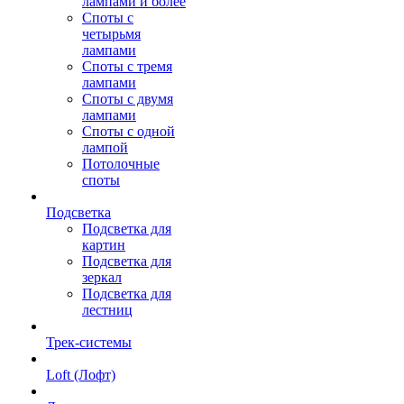
лампами и более
Споты с
четырьмя
лампами
Споты с тремя
лампами
Споты с двумя
лампами
Споты с одной
лампой
Потолочные
споты
Подсветка
Подсветка для
картин
Подсветка для
зеркал
Подсветка для
лестниц
Трек-системы
Loft (Лофт)