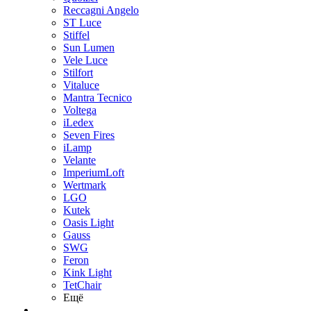
Reccagni Angelo
ST Luce
Stiffel
Sun Lumen
Vele Luce
Stilfort
Vitaluce
Mantra Tecnico
Voltega
iLedex
Seven Fires
iLamp
Velante
ImperiumLoft
Wertmark
LGO
Kutek
Oasis Light
Gauss
SWG
Feron
Kink Light
TetСhair
Ещё