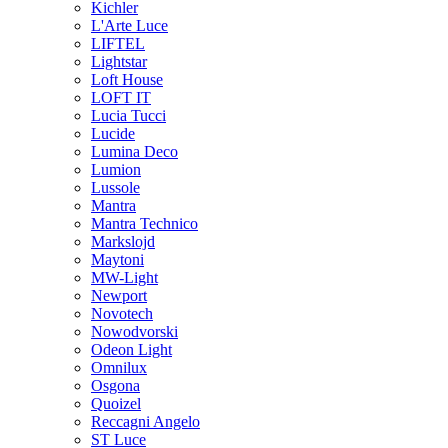
Kichler
L'Arte Luce
LIFTEL
Lightstar
Loft House
LOFT IT
Lucia Tucci
Lucide
Lumina Deco
Lumion
Lussole
Mantra
Mantra Technico
Markslojd
Maytoni
MW-Light
Newport
Novotech
Nowodvorski
Odeon Light
Omnilux
Osgona
Quoizel
Reccagni Angelo
ST Luce