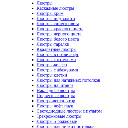
Люстры
Каскадные люстры
Люстры хром
Люстры под золото
Люстры синего цвета
Люстры красного цвета
Люстры черного цвета
Люстры белого цвета
Люстры-тарелки
Квадратные люстры
Люстры в стиле лофт
Люстры с птичками
Люстры-колесо
Люстры с абажурами
Люстры клетки
Люстры для натяжных потолков
Люстры на штанге
Накладные люстры
Подвесные люстры
Люстра-вентилятор
Люстры лофт паук
Светодиодные люстры с пультом
Трёхрожковые люстры
Люстры 5-рожковые
Люстры для низких потолков