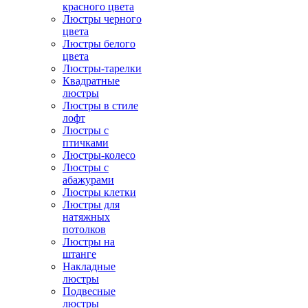
красного цвета
Люстры черного
цвета
Люстры белого
цвета
Люстры-тарелки
Квадратные
люстры
Люстры в стиле
лофт
Люстры с
птичками
Люстры-колесо
Люстры с
абажурами
Люстры клетки
Люстры для
натяжных
потолков
Люстры на
штанге
Накладные
люстры
Подвесные
люстры