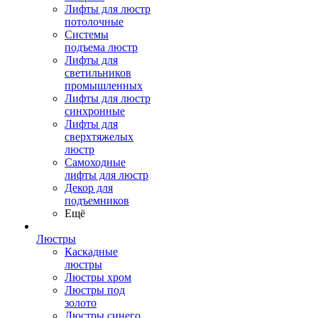
Лифты для люстр
потолочные
Системы
подъема люстр
Лифты для
светильников
промышленных
Лифты для люстр
синхронные
Лифты для
сверхтяжелых
люстр
Самоходные
лифты для люстр
Декор для
подъемников
Ещё
Люстры
Каскадные
люстры
Люстры хром
Люстры под
золото
Люстры синего