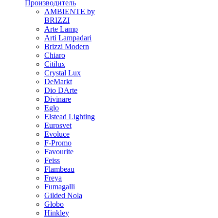
Производитель
AMBIENTE by
BRIZZI
Arte Lamp
Arti Lampadari
Brizzi Modern
Chiaro
Citilux
Crystal Lux
DeMarkt
Dio DArte
Divinare
Eglo
Elstead Lighting
Eurosvet
Evoluce
F-Promo
Favourite
Feiss
Flambeau
Freya
Fumagalli
Gilded Nola
Globo
Hinkley