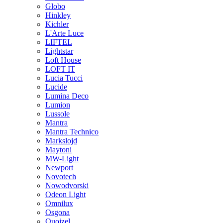
Globo
Hinkley
Kichler
L'Arte Luce
LIFTEL
Lightstar
Loft House
LOFT IT
Lucia Tucci
Lucide
Lumina Deco
Lumion
Lussole
Mantra
Mantra Technico
Markslojd
Maytoni
MW-Light
Newport
Novotech
Nowodvorski
Odeon Light
Omnilux
Osgona
Quoizel