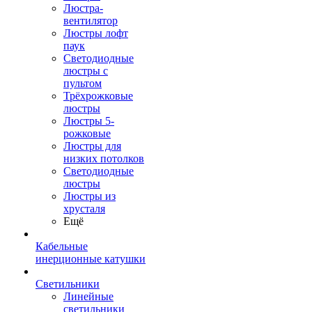
Люстра-
вентилятор
Люстры лофт
паук
Светодиодные
люстры с
пультом
Трёхрожковые
люстры
Люстры 5-
рожковые
Люстры для
низких потолков
Cветодиодные
люстры
Люстры из
хрусталя
Ещё
Кабельные
инерционные катушки
Светильники
Линейные
светильники