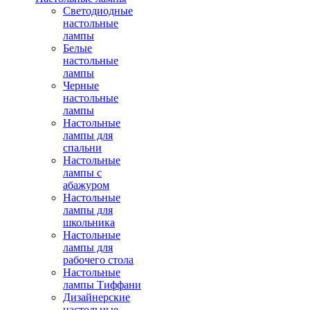
Светодиодные
настольные
лампы
Белые
настольные
лампы
Черные
настольные
лампы
Настольные
лампы для
спальни
Настольные
лампы с
абажуром
Настольные
лампы для
школьника
Настольные
лампы для
рабочего стола
Настольные
лампы Тиффани
Дизайнерские
настольные