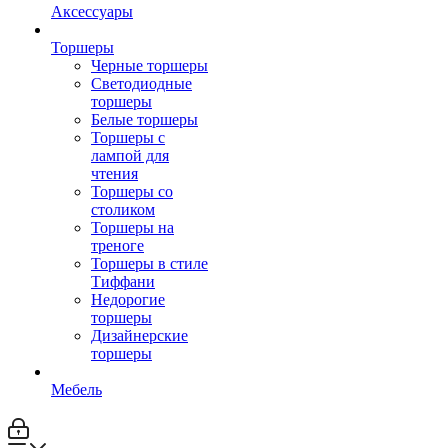
Аксессуары
Торшеры
Черные торшеры
Светодиодные
торшеры
Белые торшеры
Торшеры с
лампой для
чтения
Торшеры со
столиком
Торшеры на
треноге
Торшеры в стиле
Тиффани
Недорогие
торшеры
Дизайнерские
торшеры
Мебель