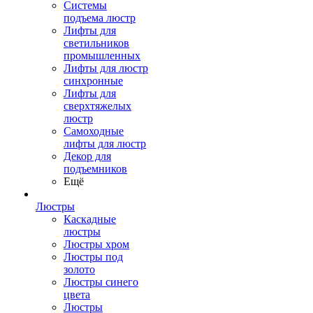
Системы
подъема люстр
Лифты для
светильников
промышленных
Лифты для люстр
синхронные
Лифты для
сверхтяжелых
люстр
Самоходные
лифты для люстр
Декор для
подъемников
Ещё
Люстры
Каскадные
люстры
Люстры хром
Люстры под
золото
Люстры синего
цвета
Люстры