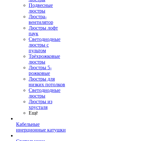
Подвесные
люстры
Люстра-
вентилятор
Люстры лофт
паук
Светодиодные
люстры с
пультом
Трёхрожковые
люстры
Люстры 5-
рожковые
Люстры для
низких потолков
Cветодиодные
люстры
Люстры из
хрусталя
Ещё
Кабельные
инерционные катушки