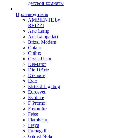
детской комнаты
Производитель
AMBIENTE by
BRIZZI
Arte Lamp
Arti Lampadari
Brizzi Modern
Chiaro
Citilux
Crystal Lux
DeMarkt
Dio DArte
Divinare
Eglo
Elstead Lighting
Eurosvet
Evoluce
F-Promo
Favourite
Feiss
Flambeau
Freya
Fumagalli
Gilded Nola