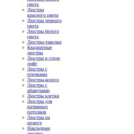
цвета
Люстры
красного цвета
Люстры черного
цвета
Люстры белого
цвета
Люстры-тарелки
Квадратные
люстры
Люстры в стиле
лофт
Люстры с
птичками
Люстры-колесо
Люстры с
абажурами
Люстры клетки
Люстры для
натяжных
потолков
Люстры на
штанге
Накладные
люстры