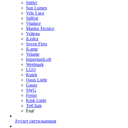
Stiffel
Sun Lumen
Vele Luce
Stilfort
Vitaluce
Mantra Tecnico
Voltega
iLedex
Seven Fires
iLamp
Velante
ImperiumLoft
Wertmark
LGO
Kutek
Oasis Light
Gauss
SWG
Feron
Kink Light
TetСhair
Ещё
Аутлет светильников