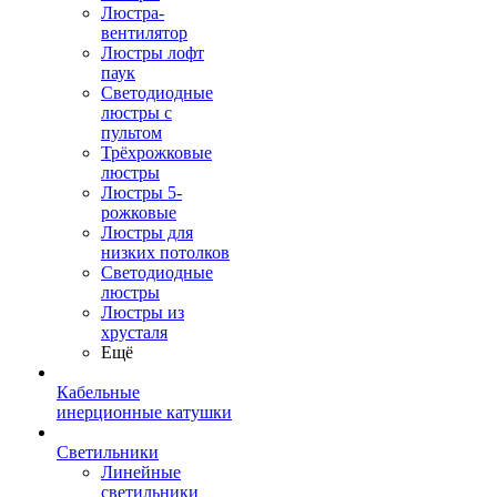
Люстра-
вентилятор
Люстры лофт
паук
Светодиодные
люстры с
пультом
Трёхрожковые
люстры
Люстры 5-
рожковые
Люстры для
низких потолков
Cветодиодные
люстры
Люстры из
хрусталя
Ещё
Кабельные
инерционные катушки
Светильники
Линейные
светильники