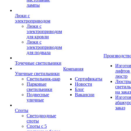
лампы
Люки с
электроприводом
Люки с
электроприводом
для кровли
Люки с
электроприводом
для подвала
Производств
Точечные светильники
Изгото
Компания
лифтов 
Уличные светильники
люстр
Светильник-шар
Сертификаты
Люстры
Парковые
Новости
светил
светильники
Блог
на заказ
Подвесные
Вакансии
Изгото
уличные
абажур
заказ
Споты
Светодиодные
споты
Споты с 5