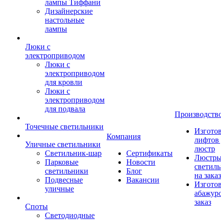
лампы Тиффани
Дизайнерские
настольные
лампы
Люки с
электроприводом
Люки с
электроприводом
для кровли
Люки с
электроприводом
для подвала
Производств
Точечные светильники
Изгото
Компания
лифтов 
Уличные светильники
люстр
Светильник-шар
Сертификаты
Люстры
Парковые
Новости
светил
светильники
Блог
на заказ
Подвесные
Вакансии
Изгото
уличные
абажур
заказ
Споты
Светодиодные