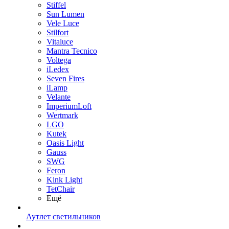
Stiffel
Sun Lumen
Vele Luce
Stilfort
Vitaluce
Mantra Tecnico
Voltega
iLedex
Seven Fires
iLamp
Velante
ImperiumLoft
Wertmark
LGO
Kutek
Oasis Light
Gauss
SWG
Feron
Kink Light
TetСhair
Ещё
Аутлет светильников