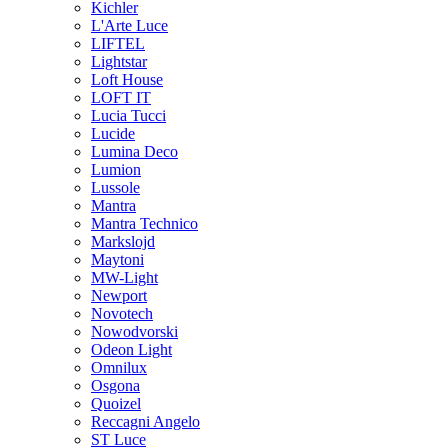
Kichler
L'Arte Luce
LIFTEL
Lightstar
Loft House
LOFT IT
Lucia Tucci
Lucide
Lumina Deco
Lumion
Lussole
Mantra
Mantra Technico
Markslojd
Maytoni
MW-Light
Newport
Novotech
Nowodvorski
Odeon Light
Omnilux
Osgona
Quoizel
Reccagni Angelo
ST Luce