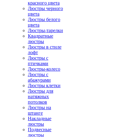
красного цвета
Люстры черного
цвета
Люстры белого
цвета
Люстры-тарелки
Квадратные
люстры
Люстры в стиле
лофт
Люстры с
птичками
Люстры-колесо
Люстры с
абажурами
Люстры клетки
Люстры для
натяжных
потолков
Люстры на
штанге
Накладные
люстры
Подвесные
люстры