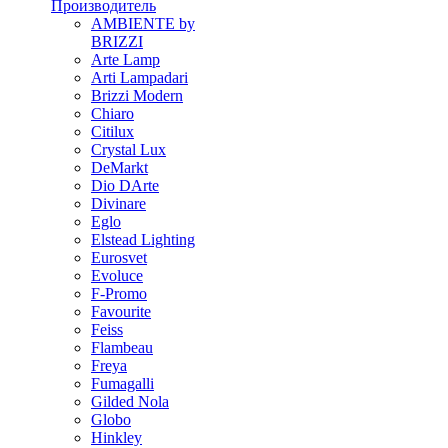
Производитель
AMBIENTE by
BRIZZI
Arte Lamp
Arti Lampadari
Brizzi Modern
Chiaro
Citilux
Crystal Lux
DeMarkt
Dio DArte
Divinare
Eglo
Elstead Lighting
Eurosvet
Evoluce
F-Promo
Favourite
Feiss
Flambeau
Freya
Fumagalli
Gilded Nola
Globo
Hinkley