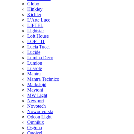
Globo
Hinkley
Kichler
L'Arte Luce
LIFTEL
Lightstar
Loft House
LOFT IT
Lucia Tucci
Lucide
Lumina Deco
Lumion
Lussole
Mantra
Mantra Technico
Markslojd
Maytoni
MW-Light
Newport
Novotech
Nowodvorski
Odeon Light
Omnilux
Osgona
Quoizel