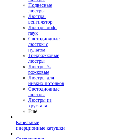
Подвесные
люстры
Люстра-
вентилятор
Люстры лофт
паук
Светодиодные
люстры с
пультом
Трёхрожковые
люстры
Люстры 5-
рожковые
Люстры для
низких потолков
Cветодиодные
люстры
Люстры из
хрусталя
Ещё
Кабельные
инерционные катушки