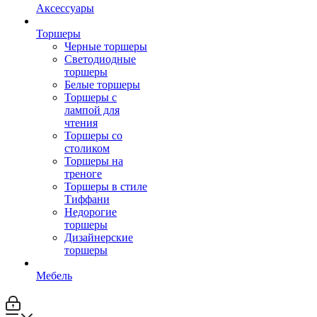
Аксессуары
Торшеры
Черные торшеры
Светодиодные
торшеры
Белые торшеры
Торшеры с
лампой для
чтения
Торшеры со
столиком
Торшеры на
треноге
Торшеры в стиле
Тиффани
Недорогие
торшеры
Дизайнерские
торшеры
Мебель