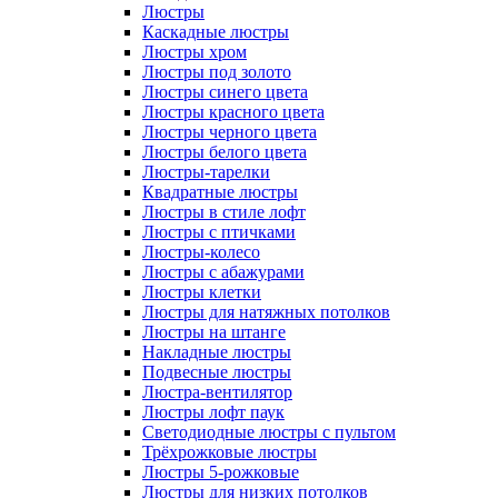
Люстры
Каскадные люстры
Люстры хром
Люстры под золото
Люстры синего цвета
Люстры красного цвета
Люстры черного цвета
Люстры белого цвета
Люстры-тарелки
Квадратные люстры
Люстры в стиле лофт
Люстры с птичками
Люстры-колесо
Люстры с абажурами
Люстры клетки
Люстры для натяжных потолков
Люстры на штанге
Накладные люстры
Подвесные люстры
Люстра-вентилятор
Люстры лофт паук
Светодиодные люстры с пультом
Трёхрожковые люстры
Люстры 5-рожковые
Люстры для низких потолков