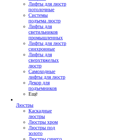
Лифты для люстр
потолочные
Системы
подъема люстр
Лифты для
светильников
промышленных
Лифты для люстр
синхронные
Лифты для
сверхтяжелых
люстр
Самоходные
лифты для люстр
Декор для
подъемников
Ещё
Люстры
Каскадные
люстры
Люстры хром
Люстры под
золото
Люстры синего