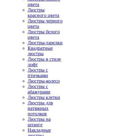
цвета
Люстры
красного цвета
Люстры черного
цвета
Люстры белого
цвета
Люстры-тарелки
Квадратные
люстры
Люстры в стиле
лофт
Люстры с
птичками
Люстры-колесо
Люстры с
абажурами
Люстры клетки
Люстры для
натяжных
потолков
Люстры на
штанге
Накладные
люстры