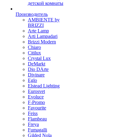
детской комнаты
Производитель
AMBIENTE by
BRIZZI
Arte Lamp
Arti Lampadari
Brizzi Modern
Chiaro
Citilux
Crystal Lux
DeMarkt
Dio DArte
Divinare
Eglo
Elstead Lighting
Eurosvet
Evoluce
F-Promo
Favourite
Feiss
Flambeau
Freya
Fumagalli
Gilded Nola