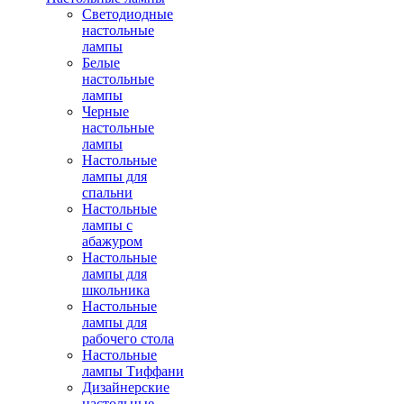
Светодиодные
настольные
лампы
Белые
настольные
лампы
Черные
настольные
лампы
Настольные
лампы для
спальни
Настольные
лампы с
абажуром
Настольные
лампы для
школьника
Настольные
лампы для
рабочего стола
Настольные
лампы Тиффани
Дизайнерские
настольные