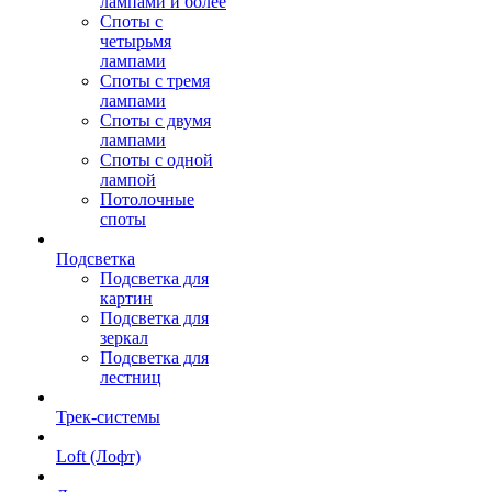
лампами и более
Споты с
четырьмя
лампами
Споты с тремя
лампами
Споты с двумя
лампами
Споты с одной
лампой
Потолочные
споты
Подсветка
Подсветка для
картин
Подсветка для
зеркал
Подсветка для
лестниц
Трек-системы
Loft (Лофт)