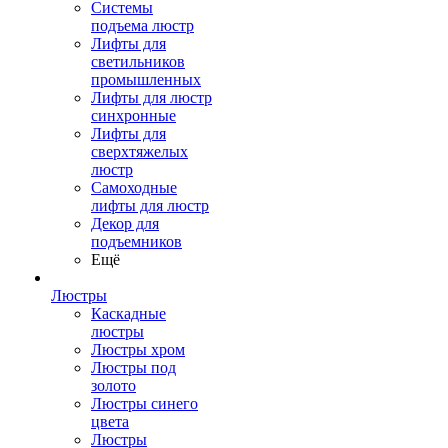
Системы
подъема люстр
Лифты для
светильников
промышленных
Лифты для люстр
синхронные
Лифты для
сверхтяжелых
люстр
Самоходные
лифты для люстр
Декор для
подъемников
Ещё
Люстры
Каскадные
люстры
Люстры хром
Люстры под
золото
Люстры синего
цвета
Люстры