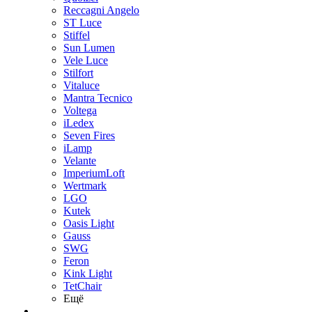
Reccagni Angelo
ST Luce
Stiffel
Sun Lumen
Vele Luce
Stilfort
Vitaluce
Mantra Tecnico
Voltega
iLedex
Seven Fires
iLamp
Velante
ImperiumLoft
Wertmark
LGO
Kutek
Oasis Light
Gauss
SWG
Feron
Kink Light
TetСhair
Ещё