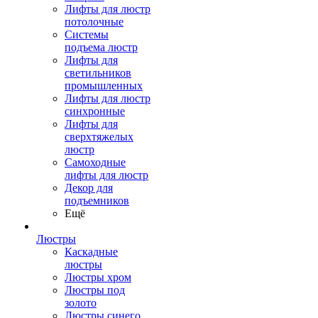
Лифты для люстр
потолочные
Системы
подъема люстр
Лифты для
светильников
промышленных
Лифты для люстр
синхронные
Лифты для
сверхтяжелых
люстр
Самоходные
лифты для люстр
Декор для
подъемников
Ещё
Люстры
Каскадные
люстры
Люстры хром
Люстры под
золото
Люстры синего