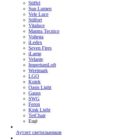
Stiffel
Sun Lumen
Vele Luce
Stilfort
Vitaluce
Mantra Tecnico
Voltega
iLedex
Seven Fires
iLamp
Velante
ImperiumLoft
Wertmark
LGO
Kutek
Oasis Light
Gauss
SWG
Feron
Kink Light
TetСhair
Ещё
Аутлет светильников