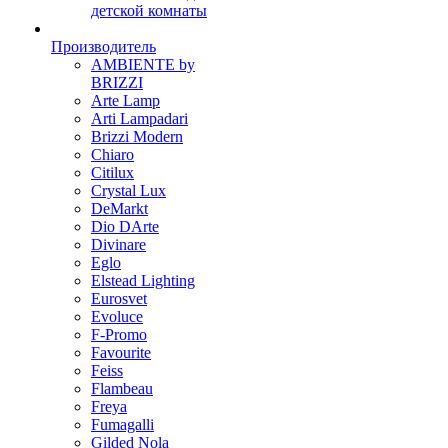
детской комнаты
Производитель
AMBIENTE by
BRIZZI
Arte Lamp
Arti Lampadari
Brizzi Modern
Chiaro
Citilux
Crystal Lux
DeMarkt
Dio DArte
Divinare
Eglo
Elstead Lighting
Eurosvet
Evoluce
F-Promo
Favourite
Feiss
Flambeau
Freya
Fumagalli
Gilded Nola