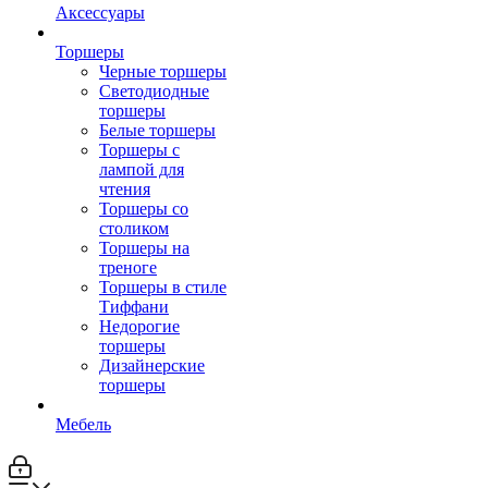
Аксессуары
Торшеры
Черные торшеры
Светодиодные
торшеры
Белые торшеры
Торшеры с
лампой для
чтения
Торшеры со
столиком
Торшеры на
треноге
Торшеры в стиле
Тиффани
Недорогие
торшеры
Дизайнерские
торшеры
Мебель