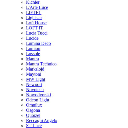
Kichler
L'Arte Luce
LIFTEL
Lightstar
Loft House
LOFT IT
Lucia Tucci
Lucide
Lumina Deco
Lumion
Lussole
Mantra
Mantra Technico
Markslojd
Maytoni
MW-Light
Newport
Novotech
Nowodvorski
Odeon Light
Omnilux
Osgona
Quoizel
Reccagni Angelo
ST Luce