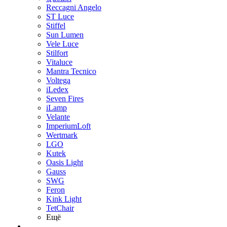
Reccagni Angelo
ST Luce
Stiffel
Sun Lumen
Vele Luce
Stilfort
Vitaluce
Mantra Tecnico
Voltega
iLedex
Seven Fires
iLamp
Velante
ImperiumLoft
Wertmark
LGO
Kutek
Oasis Light
Gauss
SWG
Feron
Kink Light
TetСhair
Ещё