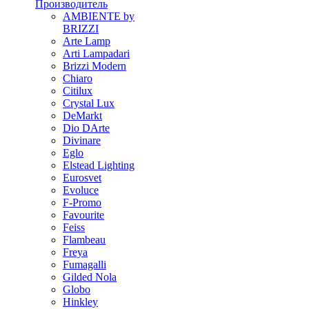
Производитель
AMBIENTE by
BRIZZI
Arte Lamp
Arti Lampadari
Brizzi Modern
Chiaro
Citilux
Crystal Lux
DeMarkt
Dio DArte
Divinare
Eglo
Elstead Lighting
Eurosvet
Evoluce
F-Promo
Favourite
Feiss
Flambeau
Freya
Fumagalli
Gilded Nola
Globo
Hinkley