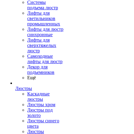
Системы
подъема люстр
Лифты для
светильников
промышленных
Лифты для люстр
синхронные
Лифты для
сверхтяжелых
люстр
Самоходные
лифты для люстр
Декор для
подъемников
Ещё
Люстры
Каскадные
люстры
Люстры хром
Люстры под
золото
Люстры синего
цвета
Люстры