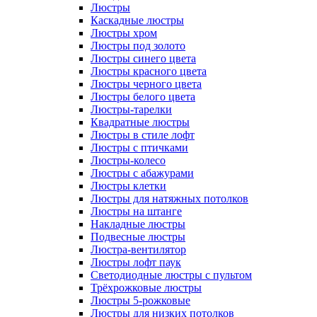
Люстры
Каскадные люстры
Люстры хром
Люстры под золото
Люстры синего цвета
Люстры красного цвета
Люстры черного цвета
Люстры белого цвета
Люстры-тарелки
Квадратные люстры
Люстры в стиле лофт
Люстры с птичками
Люстры-колесо
Люстры с абажурами
Люстры клетки
Люстры для натяжных потолков
Люстры на штанге
Накладные люстры
Подвесные люстры
Люстра-вентилятор
Люстры лофт паук
Светодиодные люстры с пультом
Трёхрожковые люстры
Люстры 5-рожковые
Люстры для низких потолков