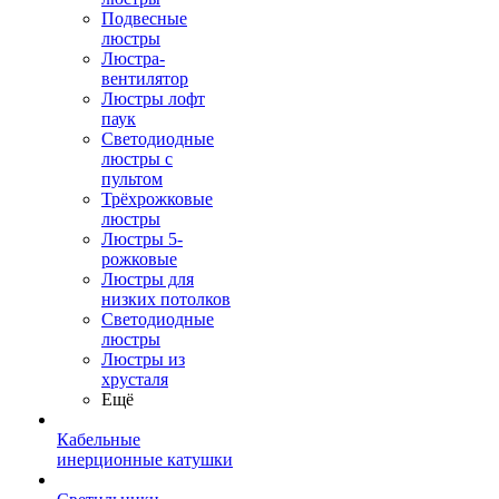
Подвесные
люстры
Люстра-
вентилятор
Люстры лофт
паук
Светодиодные
люстры с
пультом
Трёхрожковые
люстры
Люстры 5-
рожковые
Люстры для
низких потолков
Cветодиодные
люстры
Люстры из
хрусталя
Ещё
Кабельные
инерционные катушки