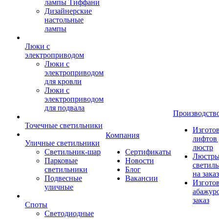
лампы Тиффани
Дизайнерские
настольные
лампы
Люки с
электроприводом
Люки с
электроприводом
для кровли
Люки с
электроприводом
для подвала
Производств
Точечные светильники
Изгото
Компания
лифтов 
Уличные светильники
люстр
Светильник-шар
Сертификаты
Люстры
Парковые
Новости
светил
светильники
Блог
на заказ
Подвесные
Вакансии
Изгото
уличные
абажур
заказ
Споты
Светодиодные