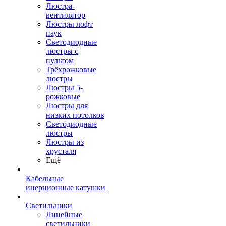
Люстра-
вентилятор
Люстры лофт
паук
Светодиодные
люстры с
пультом
Трёхрожковые
люстры
Люстры 5-
рожковые
Люстры для
низких потолков
Cветодиодные
люстры
Люстры из
хрусталя
Ещё
Кабельные
инерционные катушки
Светильники
Линейные
светильники