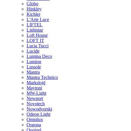
Globo
Hinkley
Kichler
L'Arte Luce
LIFTEL
Lightstar
Loft House
LOFT IT
Lucia Tucci
Lucide
Lumina Deco
Lumion
Lussole
Mantra
Mantra Technico
Markslojd
Maytoni
MW-Light
Newport
Novotech
Nowodvorski
Odeon Light
Omnilux
Osgona
Quoizel