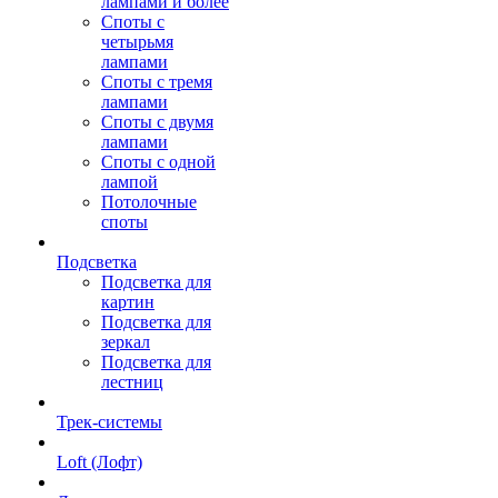
лампами и более
Споты с
четырьмя
лампами
Споты с тремя
лампами
Споты с двумя
лампами
Споты с одной
лампой
Потолочные
споты
Подсветка
Подсветка для
картин
Подсветка для
зеркал
Подсветка для
лестниц
Трек-системы
Loft (Лофт)