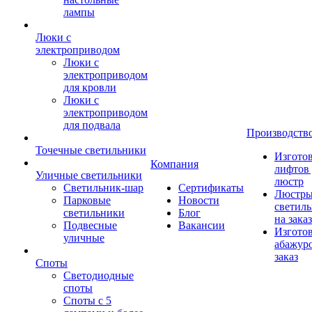
лампы
Люки с
электроприводом
Люки с
электроприводом
для кровли
Люки с
электроприводом
для подвала
Производств
Точечные светильники
Изгото
Компания
лифтов 
Уличные светильники
люстр
Светильник-шар
Сертификаты
Люстры
Парковые
Новости
светил
светильники
Блог
на заказ
Подвесные
Вакансии
Изгото
уличные
абажур
заказ
Споты
Светодиодные
споты
Споты с 5