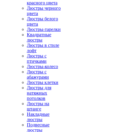
красного цвета
Люстры черного
цвета
Люстры белого
цвета
Люстры-тарелки
Квадратные
люстры
Люстры в стиле
лофт
Люстры с
птичками
Люстры-колесо
Люстры с
абажурами
Люстры клетки
Люстры для
натяжных
потолков
Люстры на
штанге
Накладные
люстры
Подвесные
люстры