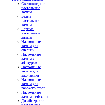
Светодиодные
настольные
лампы
Белые
настольные
лампы
Черные
настольные
лампы
Настольные
лампы для
спальни
Настольные
лампы с
абажуром
Настольные
лампы для
школьника
Настольные
лампы для
рабочего стола
Настольные
лампы Тиффани
Дизайнерские
настольные