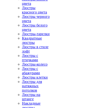
цвета
Люстры
красного цвета
Люстры черного
цвета
Люстры белого
цвета
Люстры-тарелки
Квадратные
люстры
Люстры в стиле
лофт
Люстры с
птичками
Люстры-колесо
Люстры с
абажурами
Люстры клетки
Люстры для
натяжных
потолков
Люстры на
штанге
Накладные
люстры