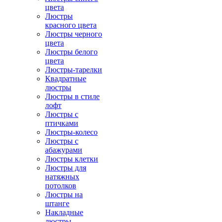
цвета
Люстры
красного цвета
Люстры черного
цвета
Люстры белого
цвета
Люстры-тарелки
Квадратные
люстры
Люстры в стиле
лофт
Люстры с
птичками
Люстры-колесо
Люстры с
абажурами
Люстры клетки
Люстры для
натяжных
потолков
Люстры на
штанге
Накладные
люстры