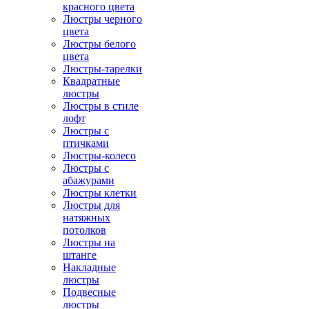
красного цвета
Люстры черного
цвета
Люстры белого
цвета
Люстры-тарелки
Квадратные
люстры
Люстры в стиле
лофт
Люстры с
птичками
Люстры-колесо
Люстры с
абажурами
Люстры клетки
Люстры для
натяжных
потолков
Люстры на
штанге
Накладные
люстры
Подвесные
люстры