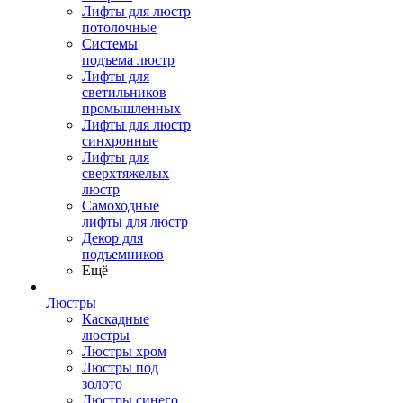
Лифты для люстр
потолочные
Системы
подъема люстр
Лифты для
светильников
промышленных
Лифты для люстр
синхронные
Лифты для
сверхтяжелых
люстр
Самоходные
лифты для люстр
Декор для
подъемников
Ещё
Люстры
Каскадные
люстры
Люстры хром
Люстры под
золото
Люстры синего