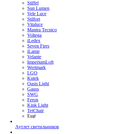
Stiffel
Sun Lumen
Vele Luce
Stilfort
Vitaluce
Mantra Tecnico
Voltega
iLedex
Seven Fires
iLamp
Velante
ImperiumLoft
Wertmark
LGO
Kutek
Oasis Light
Gauss
SWG
Feron
Kink Light
TetСhair
Ещё
Аутлет светильников