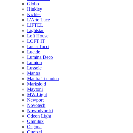
Globo
Hinkley
Kichler
L'Arte Luce
LIFTEL
Lightstar
Loft House
LOFT IT
Lucia Tucci
Lucide
Lumina Deco
Lumion
Lussole
Mantra
Mantra Technico
Markslojd
Maytoni
MW-Light
Newport
Novotech
Nowodvorski
Odeon Light
Omnilux
Osgona
Quoizel