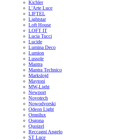
Kichler
L'Arte Luce
LIFTEL
Lightstar
Loft House
LOFT IT
Lucia Tucci
Lucide
Lumina Deco
Lumion
Lussole
Mantra
Mantra Technico
Markslojd
Maytoni
MW-Light
Newport
Novotech
Nowodvorski
Odeon Light
Omnilux
Osgona
Quoizel
Reccagni Angelo
ST Luce