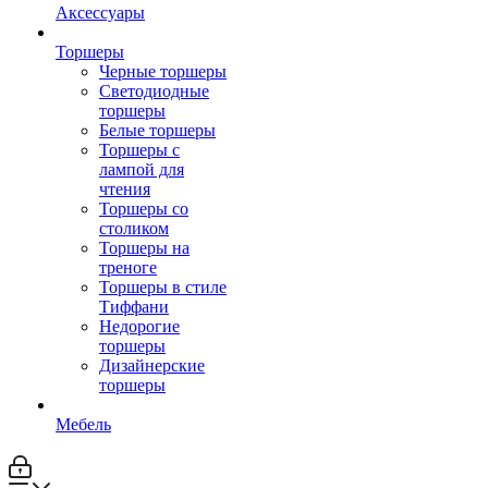
Аксессуары
Торшеры
Черные торшеры
Светодиодные
торшеры
Белые торшеры
Торшеры с
лампой для
чтения
Торшеры со
столиком
Торшеры на
треноге
Торшеры в стиле
Тиффани
Недорогие
торшеры
Дизайнерские
торшеры
Мебель