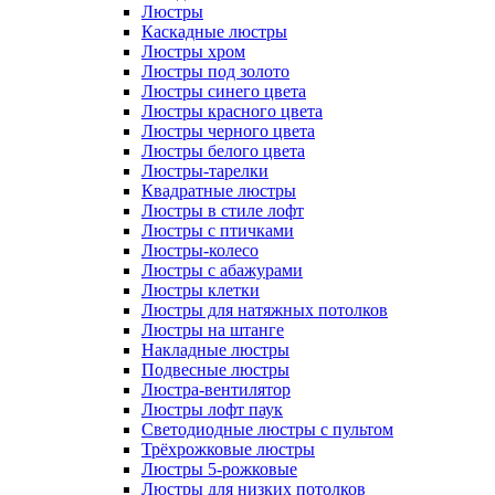
Люстры
Каскадные люстры
Люстры хром
Люстры под золото
Люстры синего цвета
Люстры красного цвета
Люстры черного цвета
Люстры белого цвета
Люстры-тарелки
Квадратные люстры
Люстры в стиле лофт
Люстры с птичками
Люстры-колесо
Люстры с абажурами
Люстры клетки
Люстры для натяжных потолков
Люстры на штанге
Накладные люстры
Подвесные люстры
Люстра-вентилятор
Люстры лофт паук
Светодиодные люстры с пультом
Трёхрожковые люстры
Люстры 5-рожковые
Люстры для низких потолков