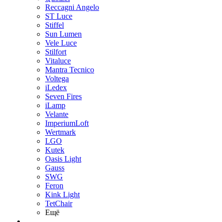
Reccagni Angelo
ST Luce
Stiffel
Sun Lumen
Vele Luce
Stilfort
Vitaluce
Mantra Tecnico
Voltega
iLedex
Seven Fires
iLamp
Velante
ImperiumLoft
Wertmark
LGO
Kutek
Oasis Light
Gauss
SWG
Feron
Kink Light
TetСhair
Ещё