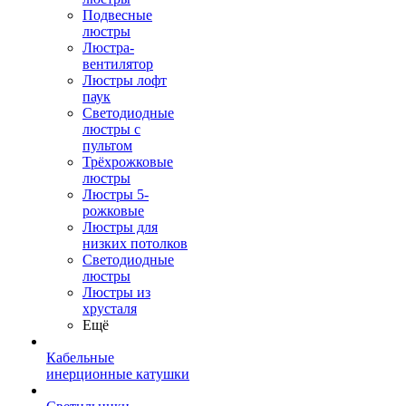
Подвесные
люстры
Люстра-
вентилятор
Люстры лофт
паук
Светодиодные
люстры с
пультом
Трёхрожковые
люстры
Люстры 5-
рожковые
Люстры для
низких потолков
Cветодиодные
люстры
Люстры из
хрусталя
Ещё
Кабельные
инерционные катушки