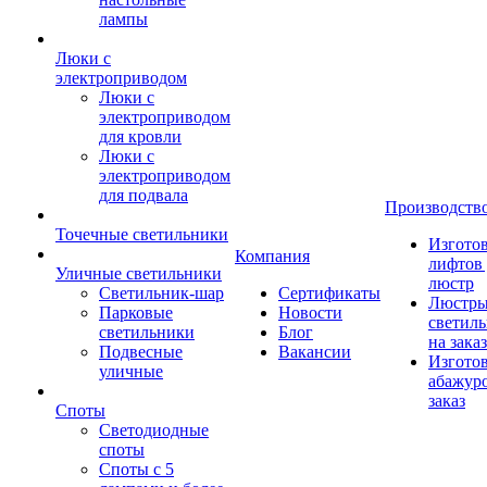
лампы
Люки с
электроприводом
Люки с
электроприводом
для кровли
Люки с
электроприводом
для подвала
Производств
Точечные светильники
Изгото
Компания
лифтов 
Уличные светильники
люстр
Светильник-шар
Сертификаты
Люстры
Парковые
Новости
светил
светильники
Блог
на заказ
Подвесные
Вакансии
Изгото
уличные
абажур
заказ
Споты
Светодиодные
споты
Споты с 5