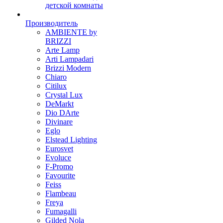
детской комнаты
Производитель
AMBIENTE by
BRIZZI
Arte Lamp
Arti Lampadari
Brizzi Modern
Chiaro
Citilux
Crystal Lux
DeMarkt
Dio DArte
Divinare
Eglo
Elstead Lighting
Eurosvet
Evoluce
F-Promo
Favourite
Feiss
Flambeau
Freya
Fumagalli
Gilded Nola