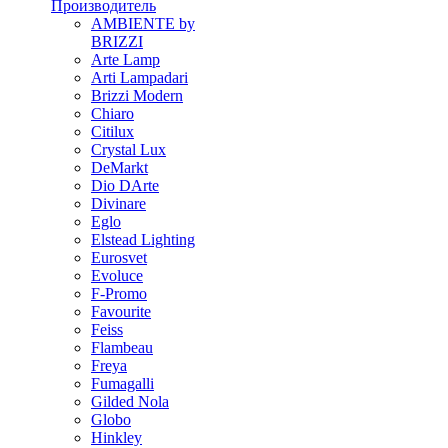
Производитель
AMBIENTE by
BRIZZI
Arte Lamp
Arti Lampadari
Brizzi Modern
Chiaro
Citilux
Crystal Lux
DeMarkt
Dio DArte
Divinare
Eglo
Elstead Lighting
Eurosvet
Evoluce
F-Promo
Favourite
Feiss
Flambeau
Freya
Fumagalli
Gilded Nola
Globo
Hinkley