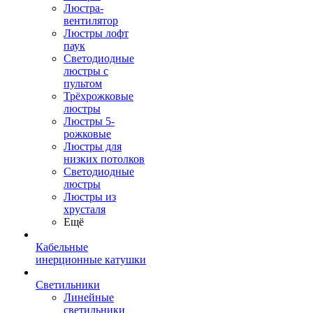
Люстра-
вентилятор
Люстры лофт
паук
Светодиодные
люстры с
пультом
Трёхрожковые
люстры
Люстры 5-
рожковые
Люстры для
низких потолков
Cветодиодные
люстры
Люстры из
хрусталя
Ещё
Кабельные
инерционные катушки
Светильники
Линейные
светильники