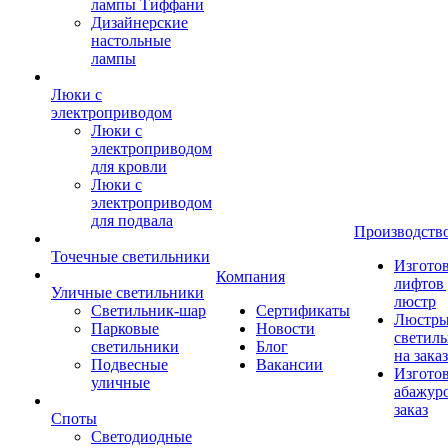
лампы Тиффани
Дизайнерские
настольные
лампы
Люки с
электроприводом
Люки с
электроприводом
для кровли
Люки с
электроприводом
для подвала
Производств
Точечные светильники
Изгото
Компания
лифтов 
Уличные светильники
люстр
Светильник-шар
Сертификаты
Люстры
Парковые
Новости
светил
светильники
Блог
на заказ
Подвесные
Вакансии
Изгото
уличные
абажур
заказ
Споты
Светодиодные