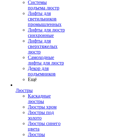
Системы
подъема люстр
Лифты для
светильников
промышленных
Лифты для люстр
синхронные
Лифты для
сверхтяжелых
люстр
Самоходные
лифты для люстр
Декор для
подъемников
Ещё
Люстры
Каскадные
люстры
Люстры хром
Люстры под
золото
Люстры синего
цвета
Люстры