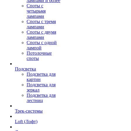
лампами и более
Споты с
четырьмя
лампами
Споты с тремя
лампами
Споты с двумя
лампами
Споты с одной
лампой
Потолочные
споты
Подсветка
Подсветка для
картин
Подсветка для
зеркал
Подсветка для
лестниц
Трек-системы
Loft (Лофт)