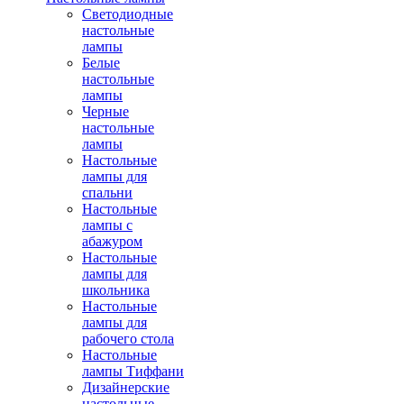
Светодиодные
настольные
лампы
Белые
настольные
лампы
Черные
настольные
лампы
Настольные
лампы для
спальни
Настольные
лампы с
абажуром
Настольные
лампы для
школьника
Настольные
лампы для
рабочего стола
Настольные
лампы Тиффани
Дизайнерские
настольные