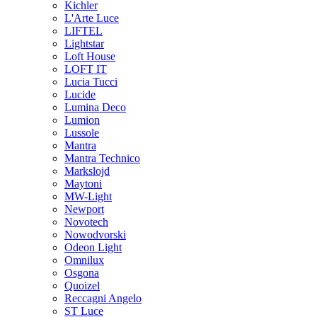
Kichler
L'Arte Luce
LIFTEL
Lightstar
Loft House
LOFT IT
Lucia Tucci
Lucide
Lumina Deco
Lumion
Lussole
Mantra
Mantra Technico
Markslojd
Maytoni
MW-Light
Newport
Novotech
Nowodvorski
Odeon Light
Omnilux
Osgona
Quoizel
Reccagni Angelo
ST Luce