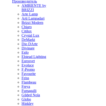
Производитель
AMBIENTE by
BRIZZI
Arte Lamp
Arti Lampadari
Brizzi Modern
Chiaro
Citilux
Crystal Lux
DeMarkt
Dio DArte
Divinare
Eglo
Elstead Lighting
Eurosvet
Evoluce
F-Promo
Favourite
Feiss
Flambeau
Freya
Fumagalli
Gilded Nola
Globo
Hinkley