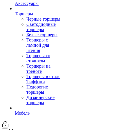
Аксессуары
Торшеры
Черные торшеры
Светодиодные
торшеры
Белые торшеры
Торшеры с
лампой для
чтения
Торшеры со
столиком
Торшеры на
треноге
Торшеры в стиле
Тиффани
Недорогие
торшеры
Дизайнерские
торшеры
Мебель