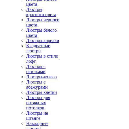
цвета
Люстры
красного цвета
Люстры черного
цвета
Люстры белого
цвета
Люстры-тарелки
Квадратные
люстры
Люстры в стиле
лофт
Люстры с
птичками
Люстры-колесо
Люстры с
абажурами
Люстры клетки
Люстры для
натяжных
потолков
Люстры на
штанге
Накладные
люстры