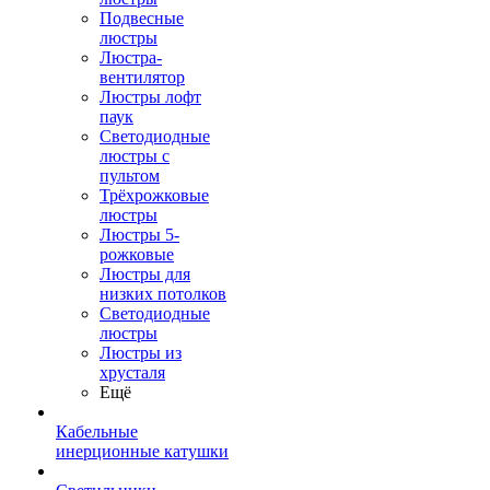
Подвесные
люстры
Люстра-
вентилятор
Люстры лофт
паук
Светодиодные
люстры с
пультом
Трёхрожковые
люстры
Люстры 5-
рожковые
Люстры для
низких потолков
Cветодиодные
люстры
Люстры из
хрусталя
Ещё
Кабельные
инерционные катушки