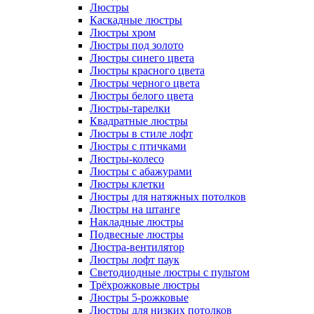
Люстры
Каскадные люстры
Люстры хром
Люстры под золото
Люстры синего цвета
Люстры красного цвета
Люстры черного цвета
Люстры белого цвета
Люстры-тарелки
Квадратные люстры
Люстры в стиле лофт
Люстры с птичками
Люстры-колесо
Люстры с абажурами
Люстры клетки
Люстры для натяжных потолков
Люстры на штанге
Накладные люстры
Подвесные люстры
Люстра-вентилятор
Люстры лофт паук
Светодиодные люстры с пультом
Трёхрожковые люстры
Люстры 5-рожковые
Люстры для низких потолков