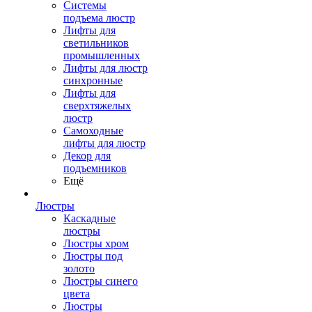
Системы
подъема люстр
Лифты для
светильников
промышленных
Лифты для люстр
синхронные
Лифты для
сверхтяжелых
люстр
Самоходные
лифты для люстр
Декор для
подъемников
Ещё
Люстры
Каскадные
люстры
Люстры хром
Люстры под
золото
Люстры синего
цвета
Люстры