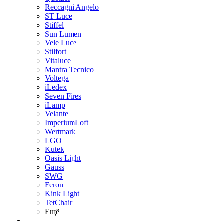
Reccagni Angelo
ST Luce
Stiffel
Sun Lumen
Vele Luce
Stilfort
Vitaluce
Mantra Tecnico
Voltega
iLedex
Seven Fires
iLamp
Velante
ImperiumLoft
Wertmark
LGO
Kutek
Oasis Light
Gauss
SWG
Feron
Kink Light
TetСhair
Ещё