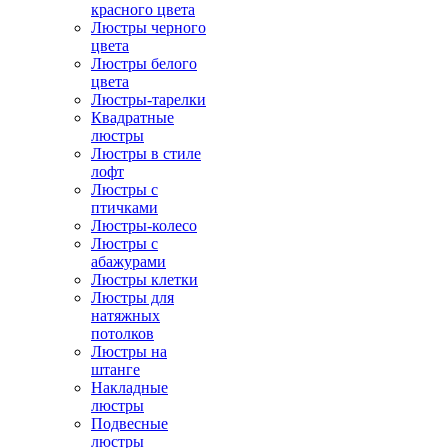
красного цвета
Люстры черного
цвета
Люстры белого
цвета
Люстры-тарелки
Квадратные
люстры
Люстры в стиле
лофт
Люстры с
птичками
Люстры-колесо
Люстры с
абажурами
Люстры клетки
Люстры для
натяжных
потолков
Люстры на
штанге
Накладные
люстры
Подвесные
люстры