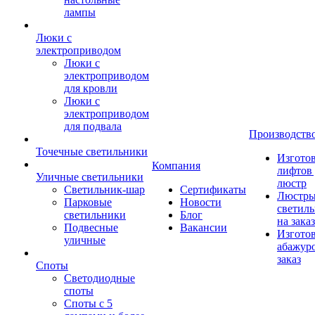
лампы
Люки с
электроприводом
Люки с
электроприводом
для кровли
Люки с
электроприводом
для подвала
Производств
Точечные светильники
Изгото
Компания
лифтов 
Уличные светильники
люстр
Светильник-шар
Сертификаты
Люстры
Парковые
Новости
светил
светильники
Блог
на заказ
Подвесные
Вакансии
Изгото
уличные
абажур
заказ
Споты
Светодиодные
споты
Споты с 5