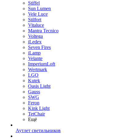
Stiffel
Sun Lumen
Vele Luce
Stilfort
Vitaluce
Mantra Tecnico
Voltega
iLedex
Seven Fires
iLamp
Velante
ImperiumLoft
Wertmark
LGO
Kutek
Oasis Light
Gauss
SWG
Feron
Kink Light
TetСhair
Ещё
Аутлет светильников