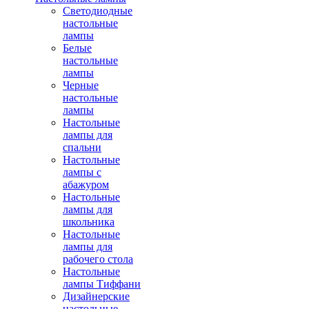
Светодиодные
настольные
лампы
Белые
настольные
лампы
Черные
настольные
лампы
Настольные
лампы для
спальни
Настольные
лампы с
абажуром
Настольные
лампы для
школьника
Настольные
лампы для
рабочего стола
Настольные
лампы Тиффани
Дизайнерские
настольные