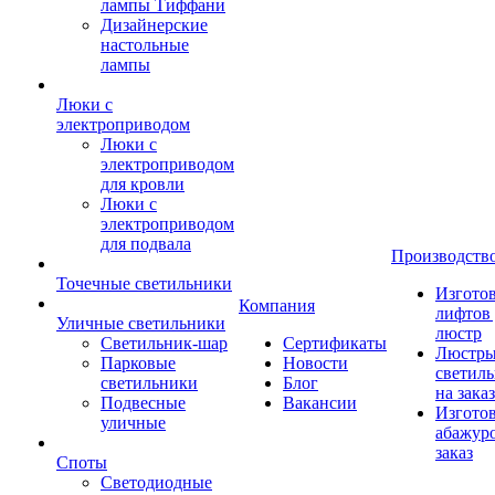
лампы Тиффани
Дизайнерские
настольные
лампы
Люки с
электроприводом
Люки с
электроприводом
для кровли
Люки с
электроприводом
для подвала
Производств
Точечные светильники
Изгото
Компания
лифтов 
Уличные светильники
люстр
Светильник-шар
Сертификаты
Люстры
Парковые
Новости
светил
светильники
Блог
на заказ
Подвесные
Вакансии
Изгото
уличные
абажур
заказ
Споты
Светодиодные