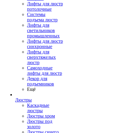
Лифты для люстр
потолочные
Системы
подъема люстр
Лифты для
светильников
промышленных
Лифты для люстр
синхронные
Лифты для
сверхтяжелых
люстр
Самоходные
лифты для люстр
Декор для
подъемников
Ещё
Люстры
Каскадные
люстры
Люстры хром
Люстры под
золото
Люстры синего