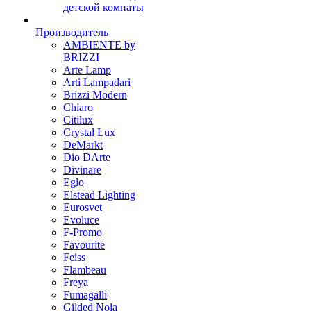
детской комнаты
Производитель
AMBIENTE by
BRIZZI
Arte Lamp
Arti Lampadari
Brizzi Modern
Chiaro
Citilux
Crystal Lux
DeMarkt
Dio DArte
Divinare
Eglo
Elstead Lighting
Eurosvet
Evoluce
F-Promo
Favourite
Feiss
Flambeau
Freya
Fumagalli
Gilded Nola