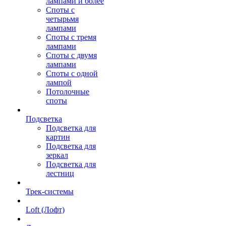
лампами и более
Споты с
четырьмя
лампами
Споты с тремя
лампами
Споты с двумя
лампами
Споты с одной
лампой
Потолочные
споты
Подсветка
Подсветка для
картин
Подсветка для
зеркал
Подсветка для
лестниц
Трек-системы
Loft (Лофт)