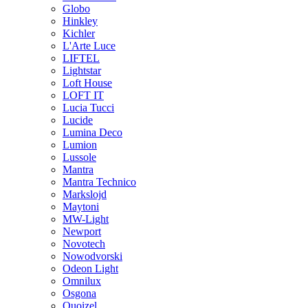
Globo
Hinkley
Kichler
L'Arte Luce
LIFTEL
Lightstar
Loft House
LOFT IT
Lucia Tucci
Lucide
Lumina Deco
Lumion
Lussole
Mantra
Mantra Technico
Markslojd
Maytoni
MW-Light
Newport
Novotech
Nowodvorski
Odeon Light
Omnilux
Osgona
Quoizel