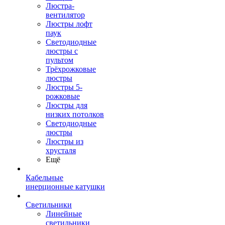
Люстра-
вентилятор
Люстры лофт
паук
Светодиодные
люстры с
пультом
Трёхрожковые
люстры
Люстры 5-
рожковые
Люстры для
низких потолков
Cветодиодные
люстры
Люстры из
хрусталя
Ещё
Кабельные
инерционные катушки
Светильники
Линейные
светильники