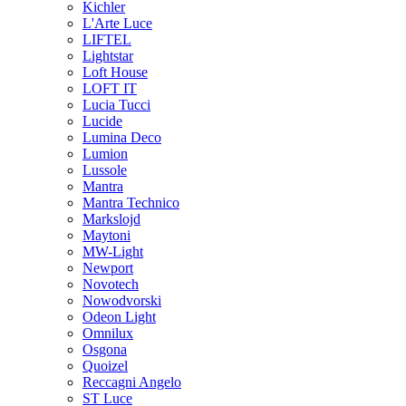
Kichler
L'Arte Luce
LIFTEL
Lightstar
Loft House
LOFT IT
Lucia Tucci
Lucide
Lumina Deco
Lumion
Lussole
Mantra
Mantra Technico
Markslojd
Maytoni
MW-Light
Newport
Novotech
Nowodvorski
Odeon Light
Omnilux
Osgona
Quoizel
Reccagni Angelo
ST Luce