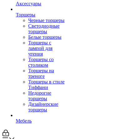
Аксессуары
Торшеры
Черные торшеры
Светодиодные
торшеры
Белые торшеры
Торшеры с
лампой для
чтения
Торшеры со
столиком
Торшеры на
треноге
Торшеры в стиле
Тиффани
Недорогие
торшеры
Дизайнерские
торшеры
Мебель