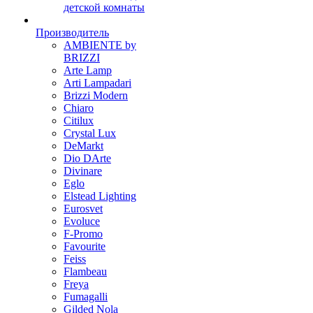
детской комнаты
Производитель
AMBIENTE by
BRIZZI
Arte Lamp
Arti Lampadari
Brizzi Modern
Chiaro
Citilux
Crystal Lux
DeMarkt
Dio DArte
Divinare
Eglo
Elstead Lighting
Eurosvet
Evoluce
F-Promo
Favourite
Feiss
Flambeau
Freya
Fumagalli
Gilded Nola