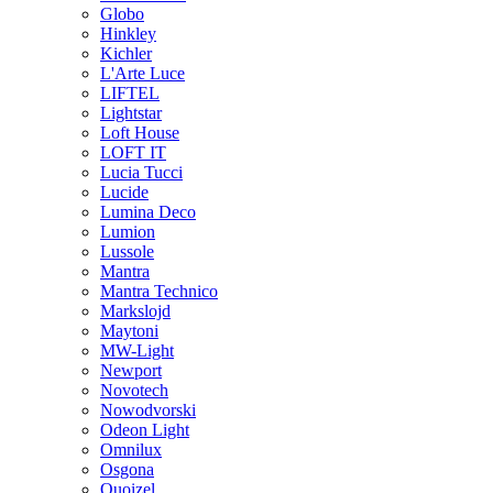
Globo
Hinkley
Kichler
L'Arte Luce
LIFTEL
Lightstar
Loft House
LOFT IT
Lucia Tucci
Lucide
Lumina Deco
Lumion
Lussole
Mantra
Mantra Technico
Markslojd
Maytoni
MW-Light
Newport
Novotech
Nowodvorski
Odeon Light
Omnilux
Osgona
Quoizel