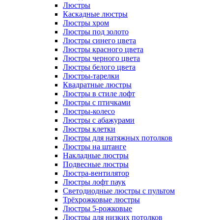
Люстры
Каскадные люстры
Люстры хром
Люстры под золото
Люстры синего цвета
Люстры красного цвета
Люстры черного цвета
Люстры белого цвета
Люстры-тарелки
Квадратные люстры
Люстры в стиле лофт
Люстры с птичками
Люстры-колесо
Люстры с абажурами
Люстры клетки
Люстры для натяжных потолков
Люстры на штанге
Накладные люстры
Подвесные люстры
Люстра-вентилятор
Люстры лофт паук
Светодиодные люстры с пультом
Трёхрожковые люстры
Люстры 5-рожковые
Люстры для низких потолков