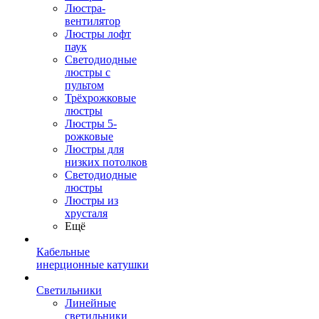
Люстра-
вентилятор
Люстры лофт
паук
Светодиодные
люстры с
пультом
Трёхрожковые
люстры
Люстры 5-
рожковые
Люстры для
низких потолков
Cветодиодные
люстры
Люстры из
хрусталя
Ещё
Кабельные
инерционные катушки
Светильники
Линейные
светильники