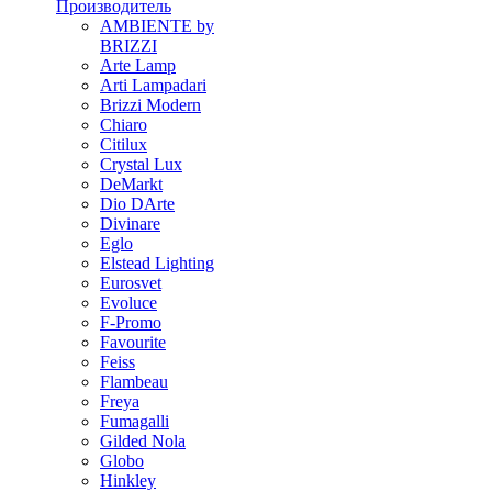
Производитель
AMBIENTE by
BRIZZI
Arte Lamp
Arti Lampadari
Brizzi Modern
Chiaro
Citilux
Crystal Lux
DeMarkt
Dio DArte
Divinare
Eglo
Elstead Lighting
Eurosvet
Evoluce
F-Promo
Favourite
Feiss
Flambeau
Freya
Fumagalli
Gilded Nola
Globo
Hinkley