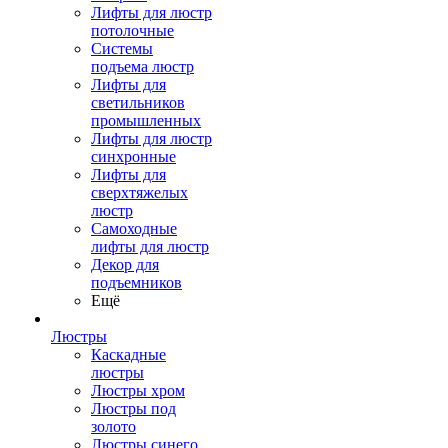
Лифты для люстр
потолочные
Системы
подъема люстр
Лифты для
светильников
промышленных
Лифты для люстр
синхронные
Лифты для
сверхтяжелых
люстр
Самоходные
лифты для люстр
Декор для
подъемников
Ещё
Люстры
Каскадные
люстры
Люстры хром
Люстры под
золото
Люстры синего