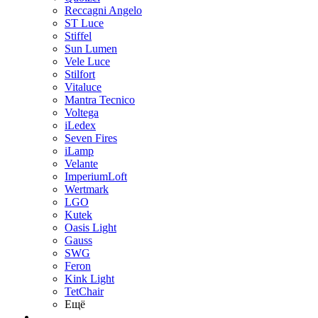
Reccagni Angelo
ST Luce
Stiffel
Sun Lumen
Vele Luce
Stilfort
Vitaluce
Mantra Tecnico
Voltega
iLedex
Seven Fires
iLamp
Velante
ImperiumLoft
Wertmark
LGO
Kutek
Oasis Light
Gauss
SWG
Feron
Kink Light
TetСhair
Ещё