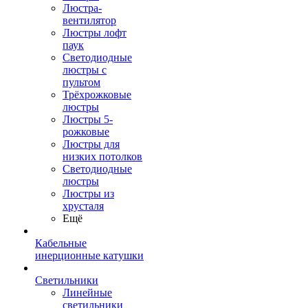
Люстра-
вентилятор
Люстры лофт
паук
Светодиодные
люстры с
пультом
Трёхрожковые
люстры
Люстры 5-
рожковые
Люстры для
низких потолков
Cветодиодные
люстры
Люстры из
хрусталя
Ещё
Кабельные
инерционные катушки
Светильники
Линейные
светильники