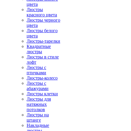
цвета
Люстры
красного цвета
Люстры черного
цвета
Люстры белого
цвета
Люстры-тарелки
Квадратные
люстры
Люстры в стиле
лофт
Люстры с
птичками
Люстры-колесо
Люстры с
абажурами
Люстры клетки
Люстры для
натяжных
потолков
Люстры на
штанге
Накладные
люстры