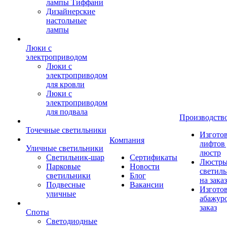
лампы Тиффани
Дизайнерские
настольные
лампы
Люки с
электроприводом
Люки с
электроприводом
для кровли
Люки с
электроприводом
для подвала
Производств
Точечные светильники
Изгото
Компания
лифтов 
Уличные светильники
люстр
Светильник-шар
Сертификаты
Люстры
Парковые
Новости
светил
светильники
Блог
на заказ
Подвесные
Вакансии
Изгото
уличные
абажур
заказ
Споты
Светодиодные