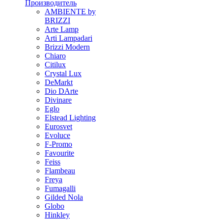
Производитель
AMBIENTE by
BRIZZI
Arte Lamp
Arti Lampadari
Brizzi Modern
Chiaro
Citilux
Crystal Lux
DeMarkt
Dio DArte
Divinare
Eglo
Elstead Lighting
Eurosvet
Evoluce
F-Promo
Favourite
Feiss
Flambeau
Freya
Fumagalli
Gilded Nola
Globo
Hinkley