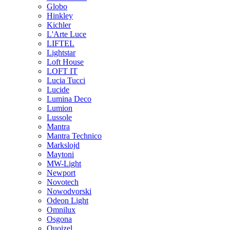
Globo
Hinkley
Kichler
L'Arte Luce
LIFTEL
Lightstar
Loft House
LOFT IT
Lucia Tucci
Lucide
Lumina Deco
Lumion
Lussole
Mantra
Mantra Technico
Markslojd
Maytoni
MW-Light
Newport
Novotech
Nowodvorski
Odeon Light
Omnilux
Osgona
Quoizel