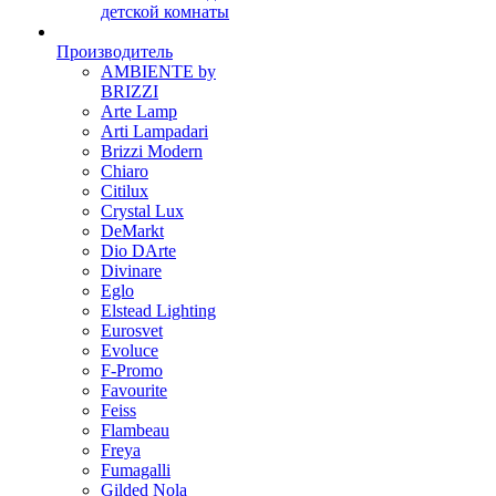
детской комнаты
Производитель
AMBIENTE by
BRIZZI
Arte Lamp
Arti Lampadari
Brizzi Modern
Chiaro
Citilux
Crystal Lux
DeMarkt
Dio DArte
Divinare
Eglo
Elstead Lighting
Eurosvet
Evoluce
F-Promo
Favourite
Feiss
Flambeau
Freya
Fumagalli
Gilded Nola