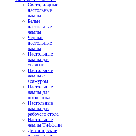
Светодиодные
настольные
лампы
Белые
настольные
лампы
Черные
настольные
лампы
Настольные
лампы для
спальни
Настольные
лампы с
абажуром
Настольные
лампы для
школьника
Настольные
лампы для
рабочего стола
Настольные
лампы Тиффани
Дизайнерские
настольные