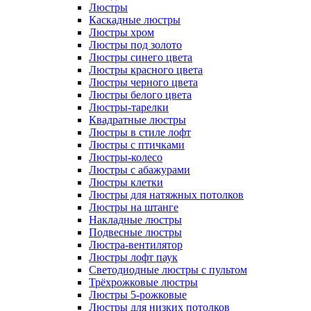
Люстры
Каскадные люстры
Люстры хром
Люстры под золото
Люстры синего цвета
Люстры красного цвета
Люстры черного цвета
Люстры белого цвета
Люстры-тарелки
Квадратные люстры
Люстры в стиле лофт
Люстры с птичками
Люстры-колесо
Люстры с абажурами
Люстры клетки
Люстры для натяжных потолков
Люстры на штанге
Накладные люстры
Подвесные люстры
Люстра-вентилятор
Люстры лофт паук
Светодиодные люстры с пультом
Трёхрожковые люстры
Люстры 5-рожковые
Люстры для низких потолков