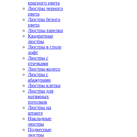
красного цвета
Люстры черного
цвета
Люстры белого
цвета
Люстры-тарелки
Квадратные
люстры
Люстры в стиле
лофт
Люстры с
птичками
Люстры-колесо
Люстры с
абажурами
Люстры клетки
Люстры для
натяжных
потолков
Люстры на
штанге
Накладные
люстры
Подвесные
люстры