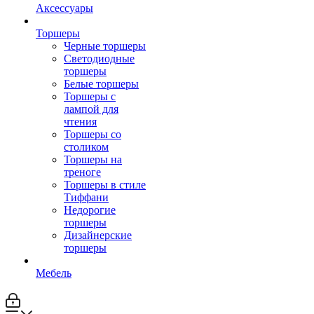
Аксессуары
Торшеры
Черные торшеры
Светодиодные
торшеры
Белые торшеры
Торшеры с
лампой для
чтения
Торшеры со
столиком
Торшеры на
треноге
Торшеры в стиле
Тиффани
Недорогие
торшеры
Дизайнерские
торшеры
Мебель