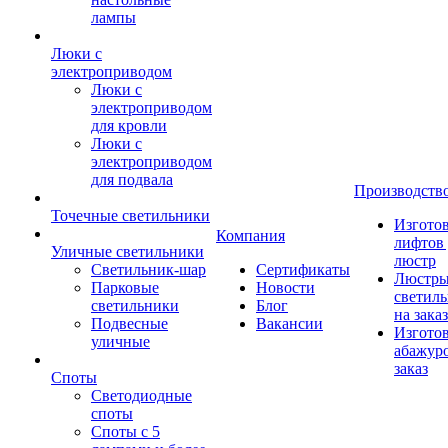
лампы
Люки с
электроприводом
Люки с
электроприводом
для кровли
Люки с
электроприводом
для подвала
Производств
Точечные светильники
Изгото
Компания
лифтов 
Уличные светильники
люстр
Светильник-шар
Сертификаты
Люстры
Парковые
Новости
светил
светильники
Блог
на заказ
Подвесные
Вакансии
Изгото
уличные
абажур
заказ
Споты
Светодиодные
споты
Споты с 5