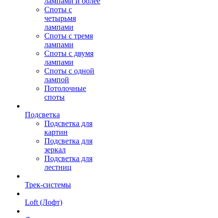
лампами и более
Споты с
четырьмя
лампами
Споты с тремя
лампами
Споты с двумя
лампами
Споты с одной
лампой
Потолочные
споты
Подсветка
Подсветка для
картин
Подсветка для
зеркал
Подсветка для
лестниц
Трек-системы
Loft (Лофт)