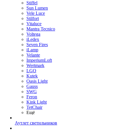
Stiffel
Sun Lumen
Vele Luce
Stilfort
Vitaluce
Mantra Tecnico
Voltega
iLedex
Seven Fires
iLamp
Velante
ImperiumLoft
Wertmark
LGO
Kutek
Oasis Light
Gauss
SWG
Feron
Kink Light
TetСhair
Ещё
Аутлет светильников