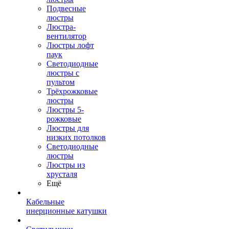
Подвесные
люстры
Люстра-
вентилятор
Люстры лофт
паук
Светодиодные
люстры с
пультом
Трёхрожковые
люстры
Люстры 5-
рожковые
Люстры для
низких потолков
Cветодиодные
люстры
Люстры из
хрусталя
Ещё
Кабельные
инерционные катушки