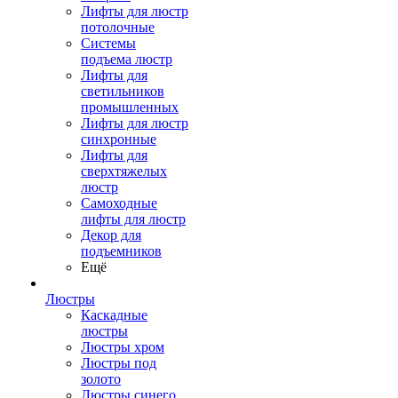
Лифты для люстр
потолочные
Системы
подъема люстр
Лифты для
светильников
промышленных
Лифты для люстр
синхронные
Лифты для
сверхтяжелых
люстр
Самоходные
лифты для люстр
Декор для
подъемников
Ещё
Люстры
Каскадные
люстры
Люстры хром
Люстры под
золото
Люстры синего