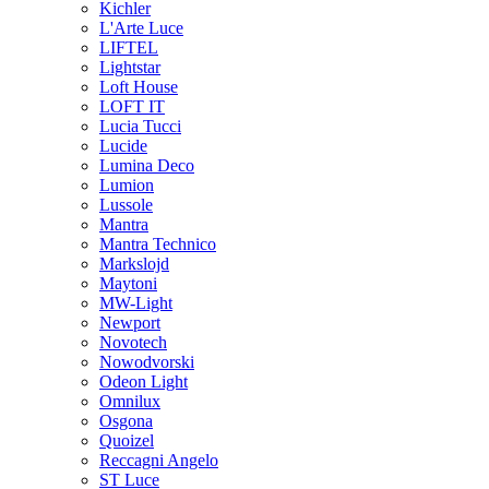
Kichler
L'Arte Luce
LIFTEL
Lightstar
Loft House
LOFT IT
Lucia Tucci
Lucide
Lumina Deco
Lumion
Lussole
Mantra
Mantra Technico
Markslojd
Maytoni
MW-Light
Newport
Novotech
Nowodvorski
Odeon Light
Omnilux
Osgona
Quoizel
Reccagni Angelo
ST Luce