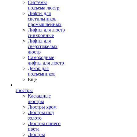
Системы
подъема люстр
Лифты для
светильников
промышленных
Лифты для люстр
синхронные
Лифты для
сверхтяжелых
люстр
Самоходные
лифты для люстр
Декор для
подъемников
Ещё
Люстры
Каскадные
люстры
Люстры хром
Люстры под
золото
Люстры синего
цвета
Люстры