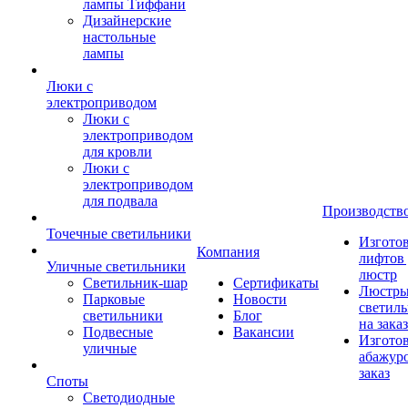
лампы Тиффани
Дизайнерские
настольные
лампы
Люки с
электроприводом
Люки с
электроприводом
для кровли
Люки с
электроприводом
для подвала
Производств
Точечные светильники
Изгото
Компания
лифтов 
Уличные светильники
люстр
Светильник-шар
Сертификаты
Люстры
Парковые
Новости
светил
светильники
Блог
на заказ
Подвесные
Вакансии
Изгото
уличные
абажур
заказ
Споты
Светодиодные