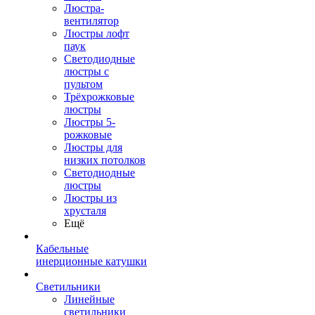
Люстра-
вентилятор
Люстры лофт
паук
Светодиодные
люстры с
пультом
Трёхрожковые
люстры
Люстры 5-
рожковые
Люстры для
низких потолков
Cветодиодные
люстры
Люстры из
хрусталя
Ещё
Кабельные
инерционные катушки
Светильники
Линейные
светильники