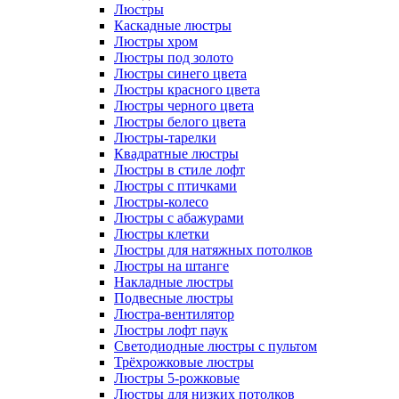
Люстры
Каскадные люстры
Люстры хром
Люстры под золото
Люстры синего цвета
Люстры красного цвета
Люстры черного цвета
Люстры белого цвета
Люстры-тарелки
Квадратные люстры
Люстры в стиле лофт
Люстры с птичками
Люстры-колесо
Люстры с абажурами
Люстры клетки
Люстры для натяжных потолков
Люстры на штанге
Накладные люстры
Подвесные люстры
Люстра-вентилятор
Люстры лофт паук
Светодиодные люстры с пультом
Трёхрожковые люстры
Люстры 5-рожковые
Люстры для низких потолков