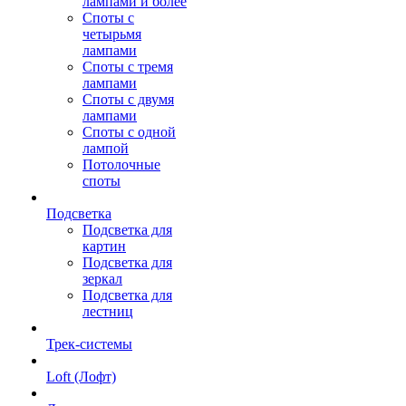
лампами и более
Споты с
четырьмя
лампами
Споты с тремя
лампами
Споты с двумя
лампами
Споты с одной
лампой
Потолочные
споты
Подсветка
Подсветка для
картин
Подсветка для
зеркал
Подсветка для
лестниц
Трек-системы
Loft (Лофт)