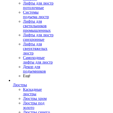
Лифты для люстр
потолочные
Системы
подъема люстр
Лифты для
светильников
промышленных
Лифты для люстр
синхронные
Лифты для
сверхтяжелых
люстр
Самоходные
лифты для люстр
Декор для
подъемников
Ещё
Люстры
Каскадные
люстры
Люстры хром
Люстры под
золото
Люстры синего