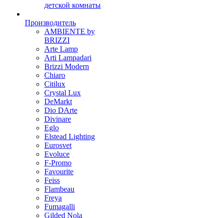
детской комнаты
Производитель
AMBIENTE by
BRIZZI
Arte Lamp
Arti Lampadari
Brizzi Modern
Chiaro
Citilux
Crystal Lux
DeMarkt
Dio DArte
Divinare
Eglo
Elstead Lighting
Eurosvet
Evoluce
F-Promo
Favourite
Feiss
Flambeau
Freya
Fumagalli
Gilded Nola