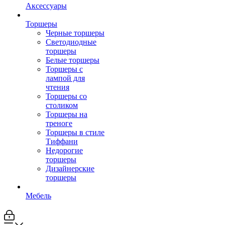
Аксессуары
Торшеры
Черные торшеры
Светодиодные
торшеры
Белые торшеры
Торшеры с
лампой для
чтения
Торшеры со
столиком
Торшеры на
треноге
Торшеры в стиле
Тиффани
Недорогие
торшеры
Дизайнерские
торшеры
Мебель