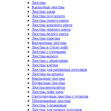
Люстры
Каскадные люстры
Люстры хром
Люстры под золото
Люстры синего цвета
Люстры красного цвета
Люстры черного цвета
Люстры белого цвета
Люстры-тарелки
Квадратные люстры
Люстры в стиле лофт
Люстры с птичками
Люстры-колесо
Люстры с абажурами
Люстры клетки
Люстры для натяжных потолков
Люстры на штанге
Накладные люстры
Подвесные люстры
Люстра-вентилятор
Люстры лофт паук
Светодиодные люстры с пультом
Трёхрожковые люстры
Люстры 5-рожковые
Люстры для низких потолков