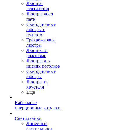
Люстра-
вентилятор
Люстры лофт
паук
Светодиодные
люстры с
пультом
Трёхрожковые
люстры
Люстры 5-
рожковые
Люстры для
низких потолков
Cветодиодные
люстры
Люстры из
хрусталя
Ещё
Кабельные
инерционные катушки
Светильники
Линейные
светильники