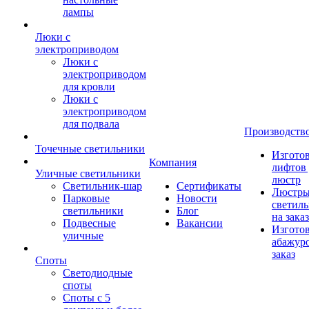
лампы
Люки с
электроприводом
Люки с
электроприводом
для кровли
Люки с
электроприводом
для подвала
Производств
Точечные светильники
Изгото
Компания
лифтов 
Уличные светильники
люстр
Светильник-шар
Сертификаты
Люстры
Парковые
Новости
светил
светильники
Блог
на заказ
Подвесные
Вакансии
Изгото
уличные
абажур
заказ
Споты
Светодиодные
споты
Споты с 5