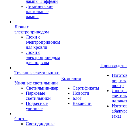
лампы Тиффани
Дизайнерские
настольные
лампы
Люки с
электроприводом
Люки с
электроприводом
для кровли
Люки с
электроприводом
для подвала
Производств
Точечные светильники
Изгото
Компания
лифтов 
Уличные светильники
люстр
Светильник-шар
Сертификаты
Люстры
Парковые
Новости
светил
светильники
Блог
на заказ
Подвесные
Вакансии
Изгото
уличные
абажур
заказ
Споты
Светодиодные