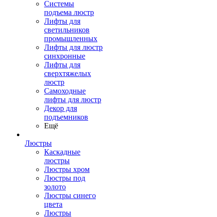
Системы
подъема люстр
Лифты для
светильников
промышленных
Лифты для люстр
синхронные
Лифты для
сверхтяжелых
люстр
Самоходные
лифты для люстр
Декор для
подъемников
Ещё
Люстры
Каскадные
люстры
Люстры хром
Люстры под
золото
Люстры синего
цвета
Люстры