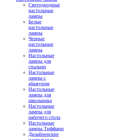
Светодиодные
настольные
лампы
Белые
настольные
лампы
Черные
настольные
лампы
Настольные
лампы для
спальни
Настольные
лампы с
абажуром
Настольные
лампы для
школьника
Настольные
лампы для
рабочего стола
Настольные
лампы Тиффани
Дизайнерские
настольные