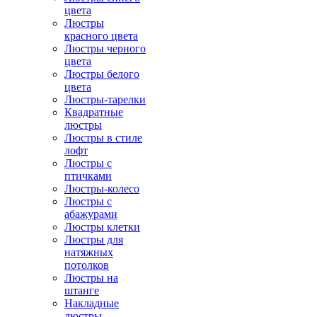
цвета
Люстры
красного цвета
Люстры черного
цвета
Люстры белого
цвета
Люстры-тарелки
Квадратные
люстры
Люстры в стиле
лофт
Люстры с
птичками
Люстры-колесо
Люстры с
абажурами
Люстры клетки
Люстры для
натяжных
потолков
Люстры на
штанге
Накладные
люстры