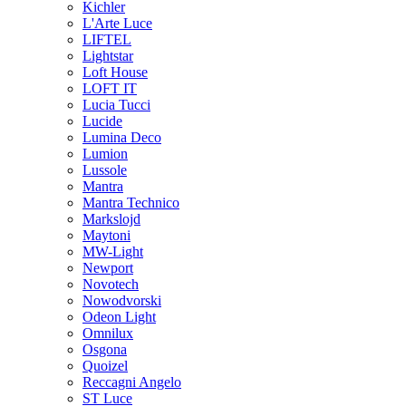
Kichler
L'Arte Luce
LIFTEL
Lightstar
Loft House
LOFT IT
Lucia Tucci
Lucide
Lumina Deco
Lumion
Lussole
Mantra
Mantra Technico
Markslojd
Maytoni
MW-Light
Newport
Novotech
Nowodvorski
Odeon Light
Omnilux
Osgona
Quoizel
Reccagni Angelo
ST Luce