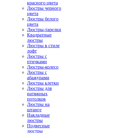
красного цвета
Люстры черного
цвета
Люстры белого
цвета
Люстры-тарелки
Квадратные
люстры
Люстры в стиле
лофт
Люстры с
птичками
Люстры-колесо
Люстры с
абажурами
Люстры клетки
Люстры для
натяжных
потолков
Люстры на
штанге
Накладные
люстры
Подвесные
люстры