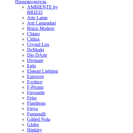
Производитель
AMBIENTE by
BRIZZI
Arte Lamp
Arti Lampadari
Brizzi Modern
Chiaro
Citilux
Crystal Lux
DeMarkt
Dio DArte
Divinare
Eglo
Elstead Lighting
Eurosvet
Evoluce
F-Promo
Favourite
Feiss
Flambeau
Freya
Fumagalli
Gilded Nola
Globo
Hinkley