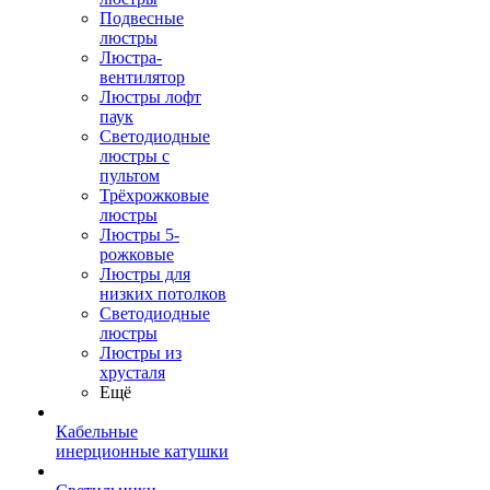
Подвесные
люстры
Люстра-
вентилятор
Люстры лофт
паук
Светодиодные
люстры с
пультом
Трёхрожковые
люстры
Люстры 5-
рожковые
Люстры для
низких потолков
Cветодиодные
люстры
Люстры из
хрусталя
Ещё
Кабельные
инерционные катушки