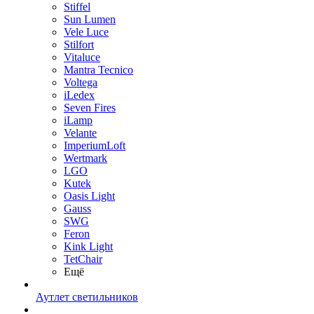
Stiffel
Sun Lumen
Vele Luce
Stilfort
Vitaluce
Mantra Tecnico
Voltega
iLedex
Seven Fires
iLamp
Velante
ImperiumLoft
Wertmark
LGO
Kutek
Oasis Light
Gauss
SWG
Feron
Kink Light
TetСhair
Ещё
Аутлет светильников