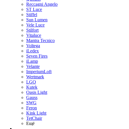
Reccagni Angelo
ST Luce
Stiffel
Sun Lumen
Vele Luce
Stilfort
Vitaluce
Mantra Tecnico
Voltega
iLedex
Seven Fires
iLamp
Velante
ImperiumLoft
Wertmark
LGO
Kutek
Oasis Light
Gauss
SWG
Feron
Kink Light
TetСhair
Ещё