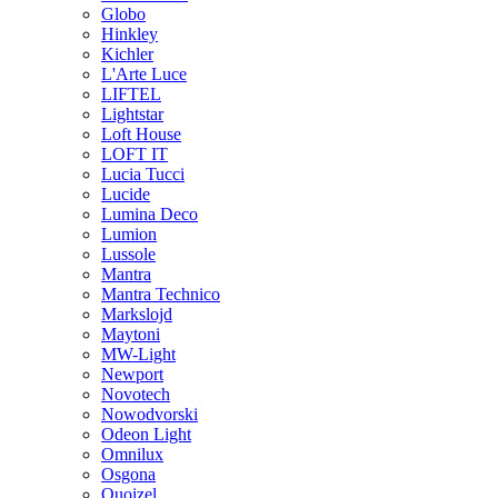
Globo
Hinkley
Kichler
L'Arte Luce
LIFTEL
Lightstar
Loft House
LOFT IT
Lucia Tucci
Lucide
Lumina Deco
Lumion
Lussole
Mantra
Mantra Technico
Markslojd
Maytoni
MW-Light
Newport
Novotech
Nowodvorski
Odeon Light
Omnilux
Osgona
Quoizel