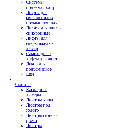
Системы
подъема люстр
Лифты для
светильников
промышленных
Лифты для люстр
синхронные
Лифты для
сверхтяжелых
люстр
Самоходные
лифты для люстр
Декор для
подъемников
Ещё
Люстры
Каскадные
люстры
Люстры хром
Люстры под
золото
Люстры синего
цвета
Люстры