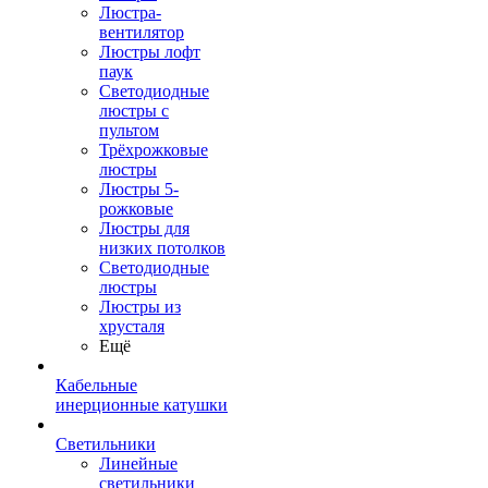
Люстра-
вентилятор
Люстры лофт
паук
Светодиодные
люстры с
пультом
Трёхрожковые
люстры
Люстры 5-
рожковые
Люстры для
низких потолков
Cветодиодные
люстры
Люстры из
хрусталя
Ещё
Кабельные
инерционные катушки
Светильники
Линейные
светильники