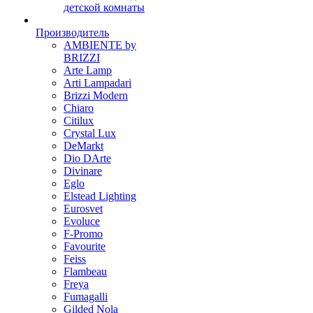
детской комнаты
Производитель
AMBIENTE by
BRIZZI
Arte Lamp
Arti Lampadari
Brizzi Modern
Chiaro
Citilux
Crystal Lux
DeMarkt
Dio DArte
Divinare
Eglo
Elstead Lighting
Eurosvet
Evoluce
F-Promo
Favourite
Feiss
Flambeau
Freya
Fumagalli
Gilded Nola