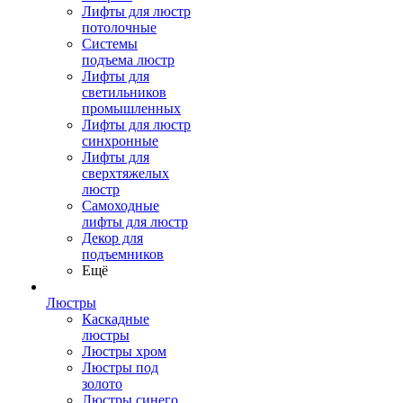
Лифты для люстр
потолочные
Системы
подъема люстр
Лифты для
светильников
промышленных
Лифты для люстр
синхронные
Лифты для
сверхтяжелых
люстр
Самоходные
лифты для люстр
Декор для
подъемников
Ещё
Люстры
Каскадные
люстры
Люстры хром
Люстры под
золото
Люстры синего