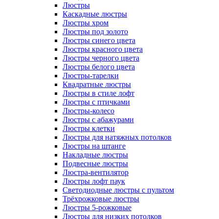
Люстры
Каскадные люстры
Люстры хром
Люстры под золото
Люстры синего цвета
Люстры красного цвета
Люстры черного цвета
Люстры белого цвета
Люстры-тарелки
Квадратные люстры
Люстры в стиле лофт
Люстры с птичками
Люстры-колесо
Люстры с абажурами
Люстры клетки
Люстры для натяжных потолков
Люстры на штанге
Накладные люстры
Подвесные люстры
Люстра-вентилятор
Люстры лофт паук
Светодиодные люстры с пультом
Трёхрожковые люстры
Люстры 5-рожковые
Люстры для низких потолков