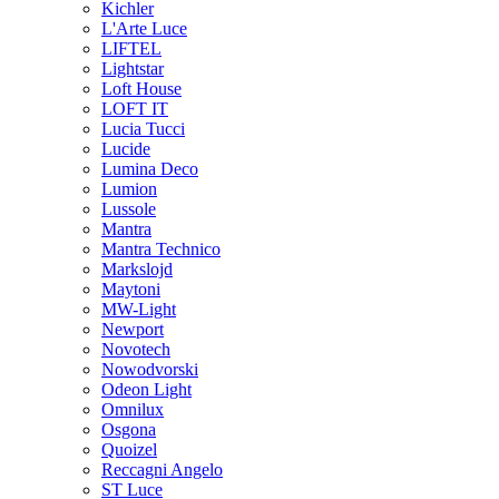
Kichler
L'Arte Luce
LIFTEL
Lightstar
Loft House
LOFT IT
Lucia Tucci
Lucide
Lumina Deco
Lumion
Lussole
Mantra
Mantra Technico
Markslojd
Maytoni
MW-Light
Newport
Novotech
Nowodvorski
Odeon Light
Omnilux
Osgona
Quoizel
Reccagni Angelo
ST Luce