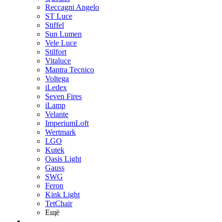
Reccagni Angelo
ST Luce
Stiffel
Sun Lumen
Vele Luce
Stilfort
Vitaluce
Mantra Tecnico
Voltega
iLedex
Seven Fires
iLamp
Velante
ImperiumLoft
Wertmark
LGO
Kutek
Oasis Light
Gauss
SWG
Feron
Kink Light
TetСhair
Ещё