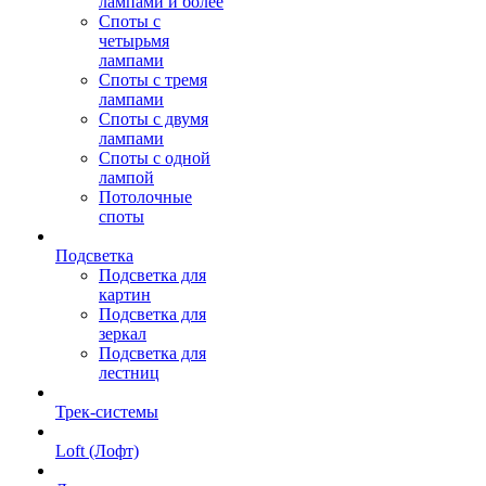
лампами и более
Споты с
четырьмя
лампами
Споты с тремя
лампами
Споты с двумя
лампами
Споты с одной
лампой
Потолочные
споты
Подсветка
Подсветка для
картин
Подсветка для
зеркал
Подсветка для
лестниц
Трек-системы
Loft (Лофт)