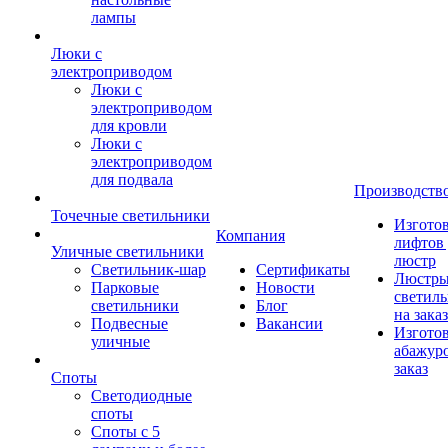
лампы
Люки с
электроприводом
Люки с
электроприводом
для кровли
Люки с
электроприводом
для подвала
Производств
Точечные светильники
Изгото
Компания
лифтов 
Уличные светильники
люстр
Светильник-шар
Сертификаты
Люстры
Парковые
Новости
светил
светильники
Блог
на заказ
Подвесные
Вакансии
Изгото
уличные
абажур
заказ
Споты
Светодиодные
споты
Споты с 5