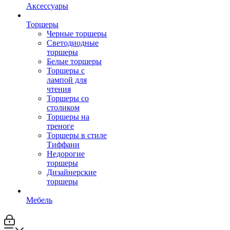
Аксессуары
Торшеры
Черные торшеры
Светодиодные
торшеры
Белые торшеры
Торшеры с
лампой для
чтения
Торшеры со
столиком
Торшеры на
треноге
Торшеры в стиле
Тиффани
Недорогие
торшеры
Дизайнерские
торшеры
Мебель