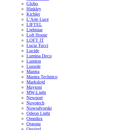
Globo
Hinkley
Kichler
L'Arte Luce
LIFTEL
Lightstar
Loft House
LOFT IT
Lucia Tucci
Lucide
Lumina Deco
Lumion
Lussole
Mantra
Mantra Technico
Markslojd
Maytoni
MW-Light
Newport
Novotech
Nowodvorski
Odeon Light
Omnilux
Osgona
Quoizel