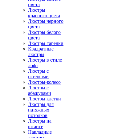
цвета
Люстры
красного цвета
Люстры черного
цвета
Люстры белого
цвета
Люстры-тарелки
Квадратные
люстры
Люстры в стиле
лофт
Люстры с
птичками
Люстры-колесо
Люстры с
абажурами
Люстры клетки
Люстры для
натяжных
потолков
Люстры на
штанге
Накладные
люстры