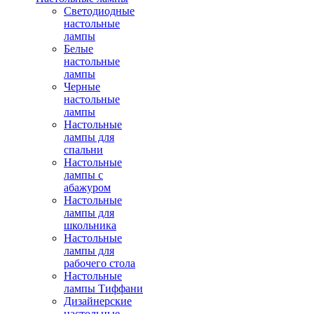
Светодиодные
настольные
лампы
Белые
настольные
лампы
Черные
настольные
лампы
Настольные
лампы для
спальни
Настольные
лампы с
абажуром
Настольные
лампы для
школьника
Настольные
лампы для
рабочего стола
Настольные
лампы Тиффани
Дизайнерские
настольные