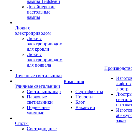
лампы Тиффани
Дизайнерские
настольные
лампы
Люки с
электроприводом
Люки с
электроприводом
для кровли
Люки с
электроприводом
для подвала
Производств
Точечные светильники
Изгото
Компания
лифтов 
Уличные светильники
люстр
Светильник-шар
Сертификаты
Люстры
Парковые
Новости
светил
светильники
Блог
на заказ
Подвесные
Вакансии
Изгото
уличные
абажур
заказ
Споты
Светодиодные