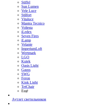
Stiffel
Sun Lumen
Vele Luce
Stilfort
Vitaluce
Mantra Tecnico
Voltega
iLedex
Seven Fires
iLamp
Velante
ImperiumLoft
Wertmark
LGO
Kutek
Oasis Light
Gauss
SWG
Feron
Kink Light
TetСhair
Ещё
Аутлет светильников