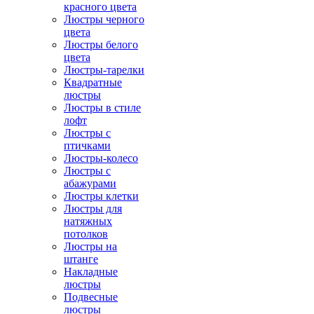
красного цвета
Люстры черного
цвета
Люстры белого
цвета
Люстры-тарелки
Квадратные
люстры
Люстры в стиле
лофт
Люстры с
птичками
Люстры-колесо
Люстры с
абажурами
Люстры клетки
Люстры для
натяжных
потолков
Люстры на
штанге
Накладные
люстры
Подвесные
люстры