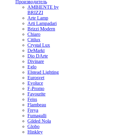
Производитель
AMBIENTE by
BRIZZI
Arte Lamp
Arti Lampadari
Brizzi Modern
Chiaro
Citilux
Crystal Lux
DeMarkt
Dio DArte
Divinare
Eglo
Elstead Lighting
Eurosvet
Evoluce
F-Promo
Favourite
Feiss
Flambeau
Freya
Fumagalli
Gilded Nola
Globo
Hinkley