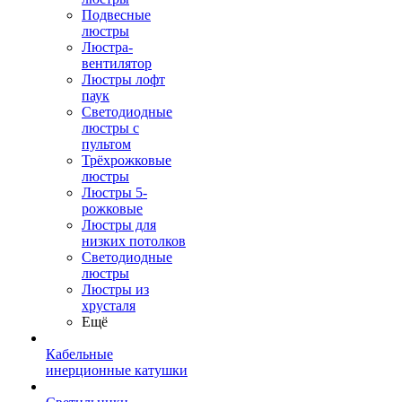
Подвесные
люстры
Люстра-
вентилятор
Люстры лофт
паук
Светодиодные
люстры с
пультом
Трёхрожковые
люстры
Люстры 5-
рожковые
Люстры для
низких потолков
Cветодиодные
люстры
Люстры из
хрусталя
Ещё
Кабельные
инерционные катушки