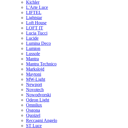
Kichler
L'Arte Luce
LIFTEL
Lightstar
Loft House
LOFT IT
Lucia Tucci
Lucide
Lumina Deco
Lumion
Lussole
Mantra
Mantra Technico
Markslojd
Maytoni
MW-Light
Newport
Novotech
Nowodvorski
Odeon Light
Omnilux
Osgona
Quoizel
Reccagni Angelo
ST Luce