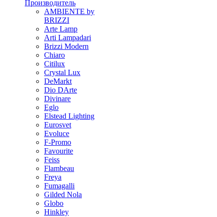
Производитель
AMBIENTE by
BRIZZI
Arte Lamp
Arti Lampadari
Brizzi Modern
Chiaro
Citilux
Crystal Lux
DeMarkt
Dio DArte
Divinare
Eglo
Elstead Lighting
Eurosvet
Evoluce
F-Promo
Favourite
Feiss
Flambeau
Freya
Fumagalli
Gilded Nola
Globo
Hinkley