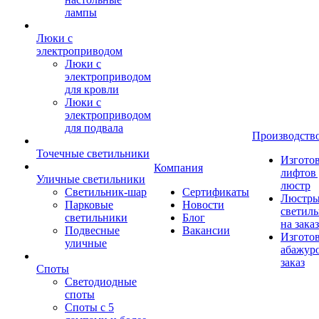
лампы
Люки с
электроприводом
Люки с
электроприводом
для кровли
Люки с
электроприводом
для подвала
Производств
Точечные светильники
Изгото
Компания
лифтов 
Уличные светильники
люстр
Светильник-шар
Сертификаты
Люстры
Парковые
Новости
светил
светильники
Блог
на заказ
Подвесные
Вакансии
Изгото
уличные
абажур
заказ
Споты
Светодиодные
споты
Споты с 5