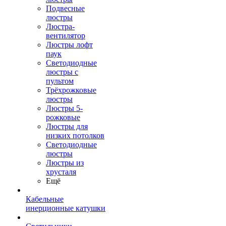
Подвесные
люстры
Люстра-
вентилятор
Люстры лофт
паук
Светодиодные
люстры с
пультом
Трёхрожковые
люстры
Люстры 5-
рожковые
Люстры для
низких потолков
Cветодиодные
люстры
Люстры из
хрусталя
Ещё
Кабельные
инерционные катушки