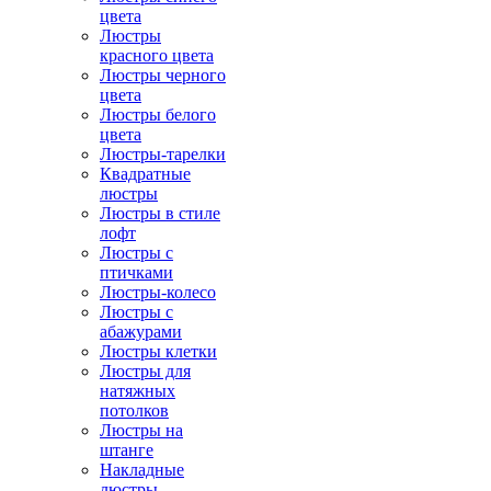
цвета
Люстры
красного цвета
Люстры черного
цвета
Люстры белого
цвета
Люстры-тарелки
Квадратные
люстры
Люстры в стиле
лофт
Люстры с
птичками
Люстры-колесо
Люстры с
абажурами
Люстры клетки
Люстры для
натяжных
потолков
Люстры на
штанге
Накладные
люстры