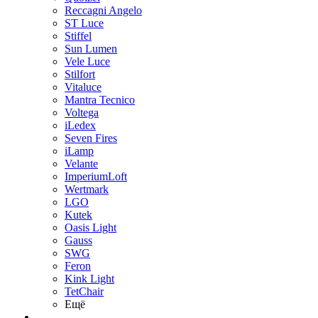
Reccagni Angelo
ST Luce
Stiffel
Sun Lumen
Vele Luce
Stilfort
Vitaluce
Mantra Tecnico
Voltega
iLedex
Seven Fires
iLamp
Velante
ImperiumLoft
Wertmark
LGO
Kutek
Oasis Light
Gauss
SWG
Feron
Kink Light
TetСhair
Ещё