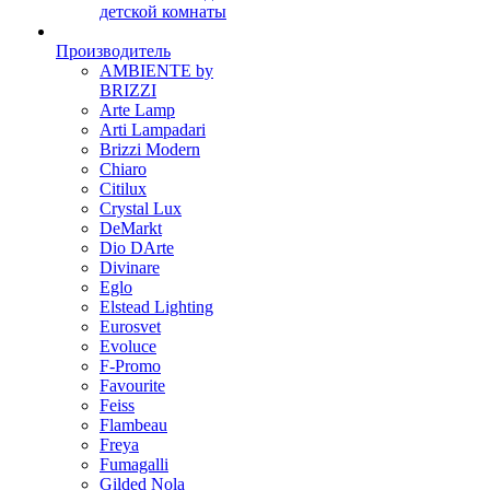
детской комнаты
Производитель
AMBIENTE by
BRIZZI
Arte Lamp
Arti Lampadari
Brizzi Modern
Chiaro
Citilux
Crystal Lux
DeMarkt
Dio DArte
Divinare
Eglo
Elstead Lighting
Eurosvet
Evoluce
F-Promo
Favourite
Feiss
Flambeau
Freya
Fumagalli
Gilded Nola