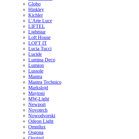
Globo
Hinkley
Kichler
L'Arte Luce
LIFTEL
Lightstar
Loft House
LOFT IT
Lucia Tucci
Lucide
Lumina Deco
Lumion
Lussole
Mantra
Mantra Technico
Markslojd
Maytoni
MW-Light
Newport
Novotech
Nowodvorski
Odeon Light
Omnilux
Osgona
Quoizel