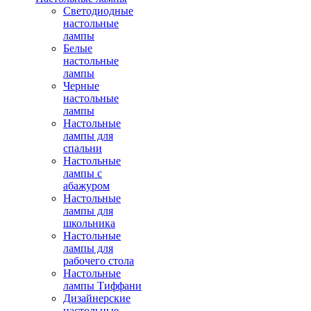
Светодиодные
настольные
лампы
Белые
настольные
лампы
Черные
настольные
лампы
Настольные
лампы для
спальни
Настольные
лампы с
абажуром
Настольные
лампы для
школьника
Настольные
лампы для
рабочего стола
Настольные
лампы Тиффани
Дизайнерские
настольные