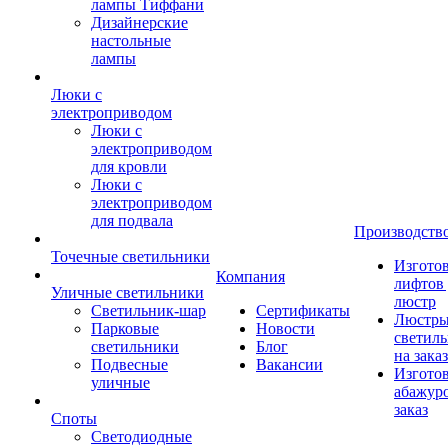
лампы Тиффани
Дизайнерские
настольные
лампы
Люки с
электроприводом
Люки с
электроприводом
для кровли
Люки с
электроприводом
для подвала
Производств
Точечные светильники
Изгото
Компания
лифтов 
Уличные светильники
люстр
Светильник-шар
Сертификаты
Люстры
Парковые
Новости
светил
светильники
Блог
на заказ
Подвесные
Вакансии
Изгото
уличные
абажур
заказ
Споты
Светодиодные