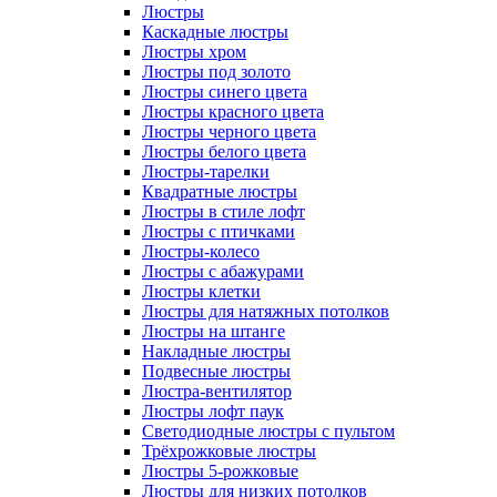
Люстры
Каскадные люстры
Люстры хром
Люстры под золото
Люстры синего цвета
Люстры красного цвета
Люстры черного цвета
Люстры белого цвета
Люстры-тарелки
Квадратные люстры
Люстры в стиле лофт
Люстры с птичками
Люстры-колесо
Люстры с абажурами
Люстры клетки
Люстры для натяжных потолков
Люстры на штанге
Накладные люстры
Подвесные люстры
Люстра-вентилятор
Люстры лофт паук
Светодиодные люстры с пультом
Трёхрожковые люстры
Люстры 5-рожковые
Люстры для низких потолков