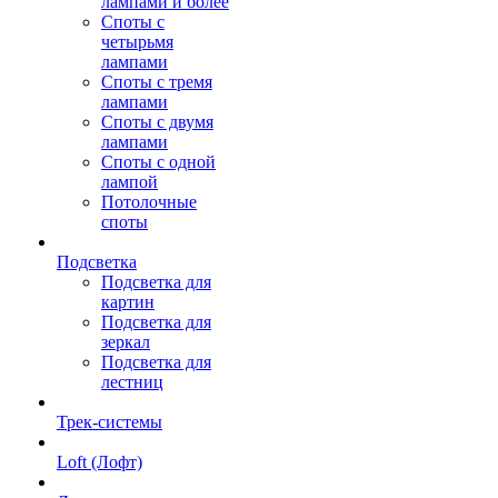
лампами и более
Споты с
четырьмя
лампами
Споты с тремя
лампами
Споты с двумя
лампами
Споты с одной
лампой
Потолочные
споты
Подсветка
Подсветка для
картин
Подсветка для
зеркал
Подсветка для
лестниц
Трек-системы
Loft (Лофт)