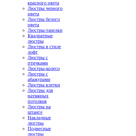
красного цвета
Люстры черного
цвета
Люстры белого
цвета
Люстры-тарелки
Квадратные
люстры
Люстры в стиле
лофт
Люстры с
птичками
Люстры-колесо
Люстры с
абажурами
Люстры клетки
Люстры для
натяжных
потолков
Люстры на
штанге
Накладные
люстры
Подвесные
люстры