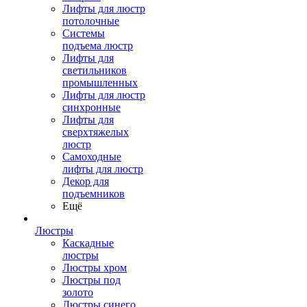
Лифты для люстр
потолочные
Системы
подъема люстр
Лифты для
светильников
промышленных
Лифты для люстр
синхронные
Лифты для
сверхтяжелых
люстр
Самоходные
лифты для люстр
Декор для
подъемников
Ещё
Люстры
Каскадные
люстры
Люстры хром
Люстры под
золото
Люстры синего