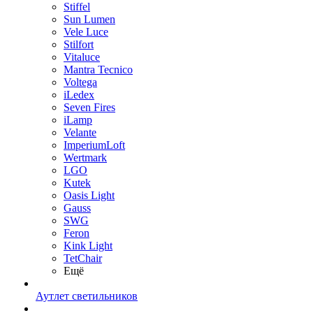
Stiffel
Sun Lumen
Vele Luce
Stilfort
Vitaluce
Mantra Tecnico
Voltega
iLedex
Seven Fires
iLamp
Velante
ImperiumLoft
Wertmark
LGO
Kutek
Oasis Light
Gauss
SWG
Feron
Kink Light
TetСhair
Ещё
Аутлет светильников