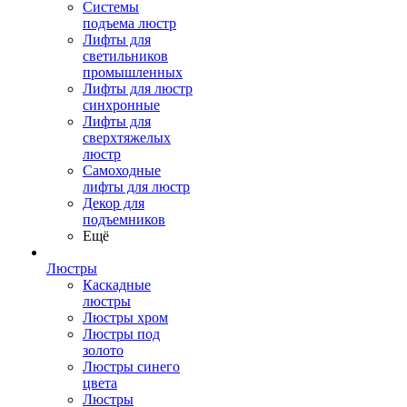
Системы
подъема люстр
Лифты для
светильников
промышленных
Лифты для люстр
синхронные
Лифты для
сверхтяжелых
люстр
Самоходные
лифты для люстр
Декор для
подъемников
Ещё
Люстры
Каскадные
люстры
Люстры хром
Люстры под
золото
Люстры синего
цвета
Люстры