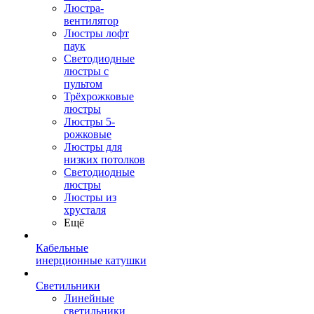
Люстра-
вентилятор
Люстры лофт
паук
Светодиодные
люстры с
пультом
Трёхрожковые
люстры
Люстры 5-
рожковые
Люстры для
низких потолков
Cветодиодные
люстры
Люстры из
хрусталя
Ещё
Кабельные
инерционные катушки
Светильники
Линейные
светильники