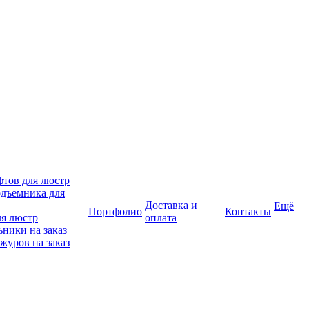
фтов для люстр
дъемника для
Доставка и
Ещё
Портфолио
Контакты
ля люстр
оплата
ники на заказ
журов на заказ