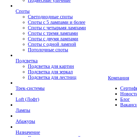
Подвесные уличные
Споты
Светодиодные споты
Споты с 5 лампами и более
Споты с четырьмя лампами
Споты с тремя лампами
Споты с двумя лампами
Споты с одной лампой
Потолочные споты
Подсветка
Подсветка для картин
Подсветка для зеркал
Подсветка для лестниц
Компания
Трек-системы
Сертиф
Новост
Loft (Лофт)
Блог
Ваканс
Лампы
Абажуры
Назначение