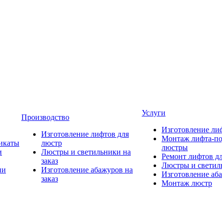
Услуги
Производство
Изготовление ли
Изготовление лифтов для
Монтаж лифта-по
икаты
люстр
люстры
и
Люстры и светильники на
Ремонт лифтов д
заказ
Люстры и светиль
ии
Изготовление абажуров на
Изготовление аба
заказ
Монтаж люстр