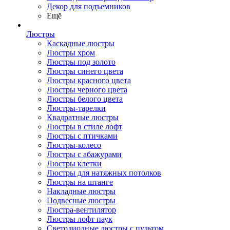
Декор для подъемников
Ещё
Люстры
Каскадные люстры
Люстры хром
Люстры под золото
Люстры синего цвета
Люстры красного цвета
Люстры черного цвета
Люстры белого цвета
Люстры-тарелки
Квадратные люстры
Люстры в стиле лофт
Люстры с птичками
Люстры-колесо
Люстры с абажурами
Люстры клетки
Люстры для натяжных потолков
Люстры на штанге
Накладные люстры
Подвесные люстры
Люстра-вентилятор
Люстры лофт паук
Светодиодные люстры с пультом