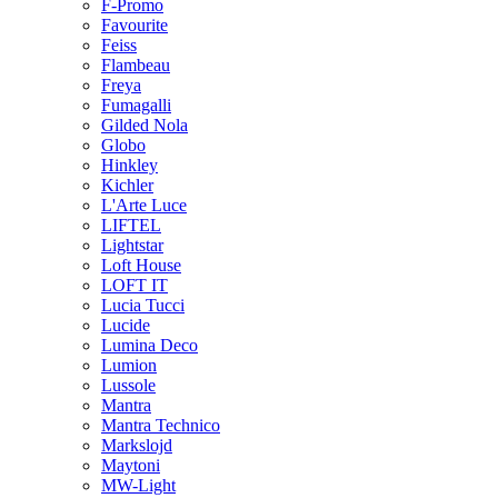
F-Promo
Favourite
Feiss
Flambeau
Freya
Fumagalli
Gilded Nola
Globo
Hinkley
Kichler
L'Arte Luce
LIFTEL
Lightstar
Loft House
LOFT IT
Lucia Tucci
Lucide
Lumina Deco
Lumion
Lussole
Mantra
Mantra Technico
Markslojd
Maytoni
MW-Light