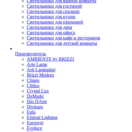
Светильники для ванной комнаты
Светильники для гостиной
Светильники для спальни
Светильники для кухни
Светильники для прихожей
Светильники для дачи
Светильники для офиса
Светильники для кафе и ресторанов
Светильники для детской комнаты
Производитель
AMBIENTE by BRIZZI
Arte Lamp
Arti Lampadari
Brizzi Modern
Chiaro
Citilux
Crystal Lux
DeMarkt
Dio DArte
Divinare
Eglo
Elstead Lighting
Eurosvet
Evoluce