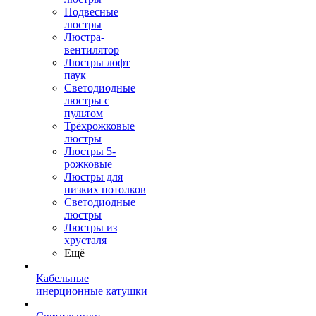
Подвесные
люстры
Люстра-
вентилятор
Люстры лофт
паук
Светодиодные
люстры с
пультом
Трёхрожковые
люстры
Люстры 5-
рожковые
Люстры для
низких потолков
Cветодиодные
люстры
Люстры из
хрусталя
Ещё
Кабельные
инерционные катушки