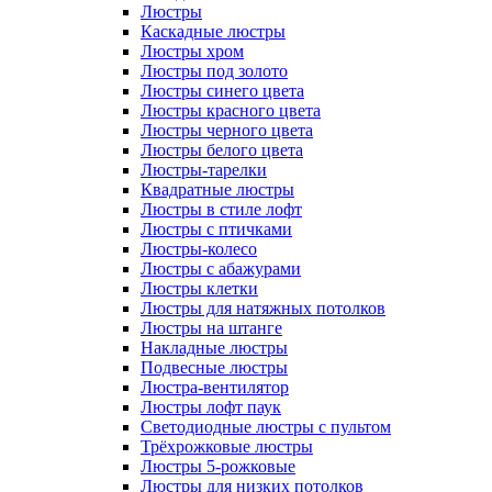
Люстры
Каскадные люстры
Люстры хром
Люстры под золото
Люстры синего цвета
Люстры красного цвета
Люстры черного цвета
Люстры белого цвета
Люстры-тарелки
Квадратные люстры
Люстры в стиле лофт
Люстры с птичками
Люстры-колесо
Люстры с абажурами
Люстры клетки
Люстры для натяжных потолков
Люстры на штанге
Накладные люстры
Подвесные люстры
Люстра-вентилятор
Люстры лофт паук
Светодиодные люстры с пультом
Трёхрожковые люстры
Люстры 5-рожковые
Люстры для низких потолков