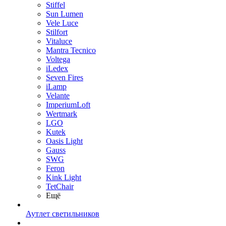
Stiffel
Sun Lumen
Vele Luce
Stilfort
Vitaluce
Mantra Tecnico
Voltega
iLedex
Seven Fires
iLamp
Velante
ImperiumLoft
Wertmark
LGO
Kutek
Oasis Light
Gauss
SWG
Feron
Kink Light
TetСhair
Ещё
Аутлет светильников