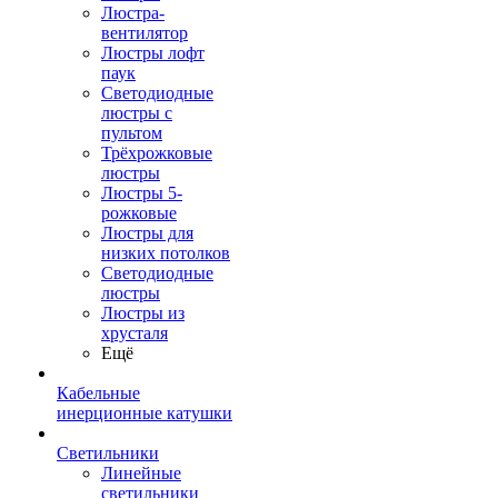
Люстра-
вентилятор
Люстры лофт
паук
Светодиодные
люстры с
пультом
Трёхрожковые
люстры
Люстры 5-
рожковые
Люстры для
низких потолков
Cветодиодные
люстры
Люстры из
хрусталя
Ещё
Кабельные
инерционные катушки
Светильники
Линейные
светильники