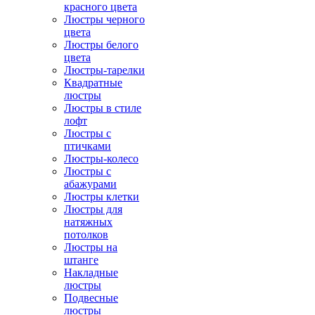
красного цвета
Люстры черного
цвета
Люстры белого
цвета
Люстры-тарелки
Квадратные
люстры
Люстры в стиле
лофт
Люстры с
птичками
Люстры-колесо
Люстры с
абажурами
Люстры клетки
Люстры для
натяжных
потолков
Люстры на
штанге
Накладные
люстры
Подвесные
люстры