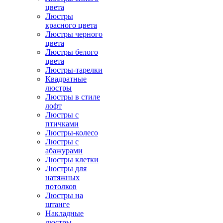
цвета
Люстры
красного цвета
Люстры черного
цвета
Люстры белого
цвета
Люстры-тарелки
Квадратные
люстры
Люстры в стиле
лофт
Люстры с
птичками
Люстры-колесо
Люстры с
абажурами
Люстры клетки
Люстры для
натяжных
потолков
Люстры на
штанге
Накладные
люстры