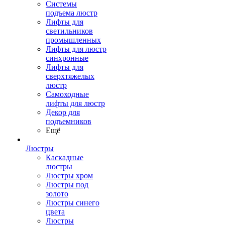
Системы
подъема люстр
Лифты для
светильников
промышленных
Лифты для люстр
синхронные
Лифты для
сверхтяжелых
люстр
Самоходные
лифты для люстр
Декор для
подъемников
Ещё
Люстры
Каскадные
люстры
Люстры хром
Люстры под
золото
Люстры синего
цвета
Люстры