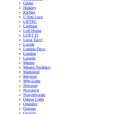
Globo
Hinkley
Kichler
L'Arte Luce
LIFTEL
Lightstar
Loft House
LOFT IT
Lucia Tucci
Lucide
Lumina Deco
Lumion
Lussole
Mantra
Mantra Technico
Markslojd
Maytoni
MW-Light
Newport
Novotech
Nowodvorski
Odeon Light
Omnilux
Osgona
Quoizel