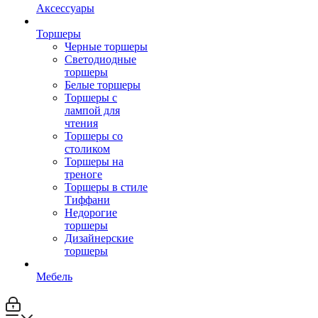
Аксессуары
Торшеры
Черные торшеры
Светодиодные
торшеры
Белые торшеры
Торшеры с
лампой для
чтения
Торшеры со
столиком
Торшеры на
треноге
Торшеры в стиле
Тиффани
Недорогие
торшеры
Дизайнерские
торшеры
Мебель