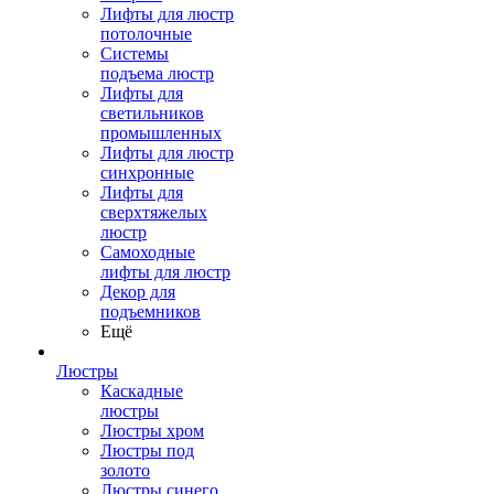
Лифты для люстр
потолочные
Системы
подъема люстр
Лифты для
светильников
промышленных
Лифты для люстр
синхронные
Лифты для
сверхтяжелых
люстр
Самоходные
лифты для люстр
Декор для
подъемников
Ещё
Люстры
Каскадные
люстры
Люстры хром
Люстры под
золото
Люстры синего