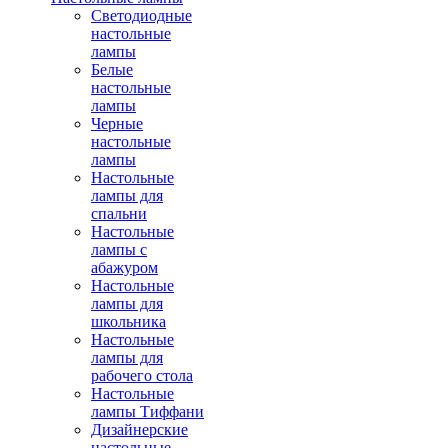
Светодиодные
настольные
лампы
Белые
настольные
лампы
Черные
настольные
лампы
Настольные
лампы для
спальни
Настольные
лампы с
абажуром
Настольные
лампы для
школьника
Настольные
лампы для
рабочего стола
Настольные
лампы Тиффани
Дизайнерские
настольные