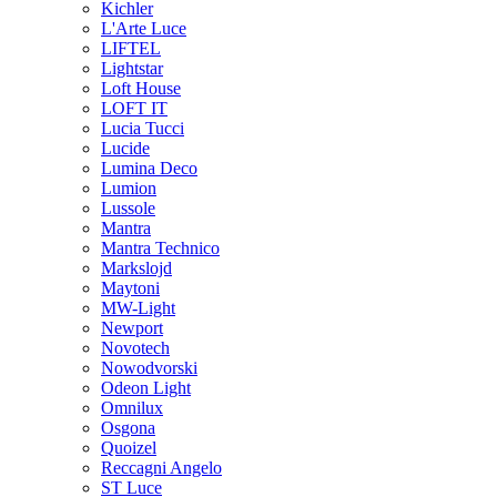
Kichler
L'Arte Luce
LIFTEL
Lightstar
Loft House
LOFT IT
Lucia Tucci
Lucide
Lumina Deco
Lumion
Lussole
Mantra
Mantra Technico
Markslojd
Maytoni
MW-Light
Newport
Novotech
Nowodvorski
Odeon Light
Omnilux
Osgona
Quoizel
Reccagni Angelo
ST Luce