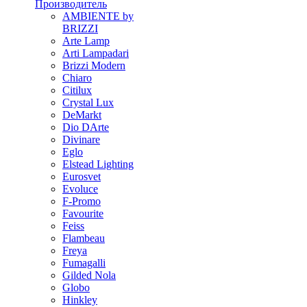
Производитель
AMBIENTE by
BRIZZI
Arte Lamp
Arti Lampadari
Brizzi Modern
Chiaro
Citilux
Crystal Lux
DeMarkt
Dio DArte
Divinare
Eglo
Elstead Lighting
Eurosvet
Evoluce
F-Promo
Favourite
Feiss
Flambeau
Freya
Fumagalli
Gilded Nola
Globo
Hinkley