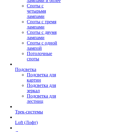
лампами и более
Споты с
четырьмя
лампами
Споты с тремя
лампами
Споты с двумя
лампами
Споты с одной
лампой
Потолочные
споты
Подсветка
Подсветка для
картин
Подсветка для
зеркал
Подсветка для
лестниц
Трек-системы
Loft (Лофт)