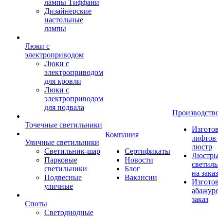
лампы Тиффани
Дизайнерские
настольные
лампы
Люки с
электроприводом
Люки с
электроприводом
для кровли
Люки с
электроприводом
для подвала
Производств
Точечные светильники
Изгото
Компания
лифтов 
Уличные светильники
люстр
Светильник-шар
Сертификаты
Люстры
Парковые
Новости
светил
светильники
Блог
на заказ
Подвесные
Вакансии
Изгото
уличные
абажур
заказ
Споты
Светодиодные