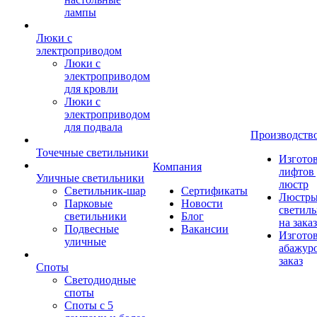
лампы
Люки с
электроприводом
Люки с
электроприводом
для кровли
Люки с
электроприводом
для подвала
Производств
Точечные светильники
Изгото
Компания
лифтов 
Уличные светильники
люстр
Светильник-шар
Сертификаты
Люстры
Парковые
Новости
светил
светильники
Блог
на заказ
Подвесные
Вакансии
Изгото
уличные
абажур
заказ
Споты
Светодиодные
споты
Споты с 5