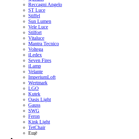
Reccagni Angelo
ST Luce
Stiffel
Sun Lumen
Vele Luce
Stilfort
Vitaluce
Mantra Tecnico
Voltega
iLedex
Seven Fires
iLamp
Velante
ImperiumLoft
Wertmark
LGO
Kutek
Oasis Light
Gauss
SWG
Feron
Kink Light
TetСhair
Ещё