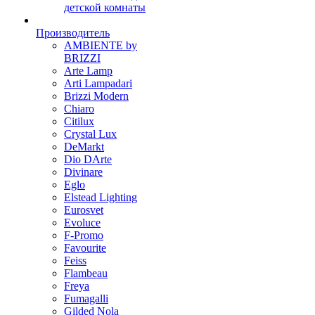
детской комнаты
Производитель
AMBIENTE by
BRIZZI
Arte Lamp
Arti Lampadari
Brizzi Modern
Chiaro
Citilux
Crystal Lux
DeMarkt
Dio DArte
Divinare
Eglo
Elstead Lighting
Eurosvet
Evoluce
F-Promo
Favourite
Feiss
Flambeau
Freya
Fumagalli
Gilded Nola